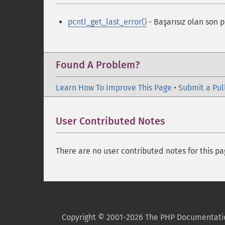
pcntl_get_last_error()
- Başarısız olan son 
Found A Problem?
Learn How To Improve This Page
•
Submit a Pul
User Contributed Notes
There are no user contributed notes for this pa
Copyright © 2001-2026 The PHP Documentati