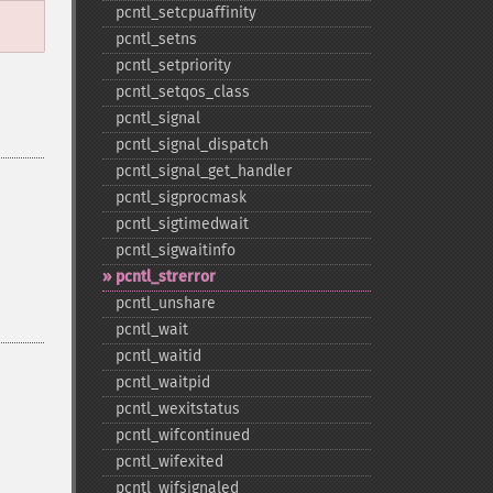
pcntl_​setcpuaffinity
pcntl_​setns
pcntl_​setpriority
pcntl_​setqos_​class
pcntl_​signal
pcntl_​signal_​dispatch
pcntl_​signal_​get_​handler
pcntl_​sigprocmask
pcntl_​sigtimedwait
pcntl_​sigwaitinfo
pcntl_​strerror
pcntl_​unshare
pcntl_​wait
pcntl_​waitid
pcntl_​waitpid
pcntl_​wexitstatus
pcntl_​wifcontinued
pcntl_​wifexited
pcntl_​wifsignaled