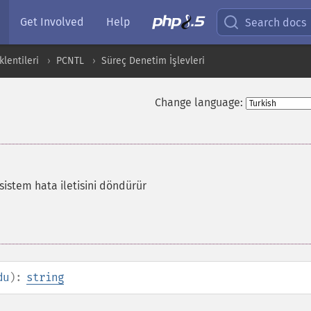
Get Involved
Help
Search docs
lentileri
PCNTL
Süreç Denetim İşlevleri
Change language:
i sistem hata iletisini döndürür
du
):
string