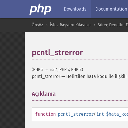
Downloads
Documentation
Önsöz
İşlev Başvuru Kılavuzu
Süreç Denetim Ek
pcntl_strerror
(PHP 5 >= 5.3.4, PHP 7, PHP 8)
pcntl_strerror
—
Belirtilen hata kodu ile ilişkil
Açıklama
¶
function
pcntl_strerror
(
int
$hata_ko