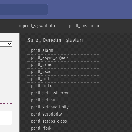
« pcntl_sigwaitinfo
pcntl_unshare »
Süreç Denetim İşlevleri
pcntl_​alarm
pcntl_​async_​signals
pcntl_​errno
pcntl_​exec
pcntl_​fork
pcntl_​forkx
pcntl_​get_​last_​error
pcntl_​getcpu
pcntl_​getcpuaffinity
pcntl_​getpriority
pcntl_​getqos_​class
pcntl_​rfork