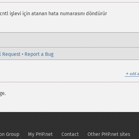
pcntl işlevi için atanan hata numarasını döndürür
l Request
•
Report a Bug
＋
add a
ge.
on Group
My PHP.net
Contact
Other PHP.net sites