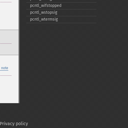
pcntl_​wifstopped
pcntl_​wstopsig
pcntl_​wtermsig
 note
Privacy policy