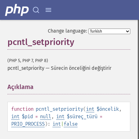
Change language:
pcntl_setpriority
(PHP 5, PHP 7, PHP 8)
pcntl_setpriority
—
Sürecin önceliğini değiştirir
Açıklama
¶
function
pcntl_setpriority
(
int
$öncelik
,
int
$pid
=
null
,
int
$süreç_türü
=
PRIO_PROCESS
):
int
|
false