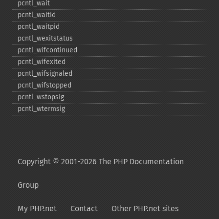
pcntl_​wait
pcntl_​waitid
pcntl_​waitpid
pcntl_​wexitstatus
pcntl_​wifcontinued
pcntl_​wifexited
pcntl_​wifsignaled
pcntl_​wifstopped
pcntl_​wstopsig
pcntl_​wtermsig
Copyright © 2001-2026 The PHP Documentation
Group
My PHP.net
Contact
Other PHP.net sites