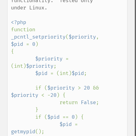
functionality.  Tested only 
under Linux.

function 
_pcntl_setpriority
(
$priority
, 
$pid 
= 
0
)

{ 

$priority 
= 
(int)
$priority
;

$pid 
= (int)
$pid
;

        if (
$priority 
> 
20 
&& 
$priority 
< -
20
) {

                return 
False
;

        }

        if (
$pid 
== 
0
) {

$pid 
= 
getmypid
();
