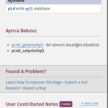
pid
artık
olabiliyor.
null
Ayrıca Bakınız
¶
pcntl_getpriority()
- Bir sürecin önceliğini döndürür
pcntl_setpriority()
Found A Problem?
Learn How To Improve This Page
•
Submit a Pull
Request
•
Report a Bug
＋
User Contributed Notes
add a note
2 notes