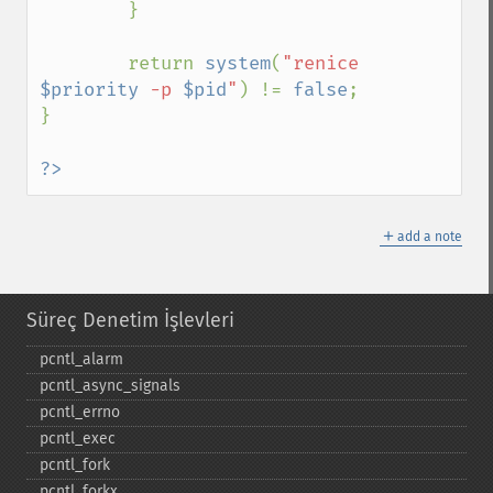
        }

        return 
system
(
"renice  
$priority
 -p 
$pid
"
) != 
false
;

}

?>
＋
add a note
Süreç Denetim İşlevleri
pcntl_​alarm
pcntl_​async_​signals
pcntl_​errno
pcntl_​exec
pcntl_​fork
pcntl_​forkx