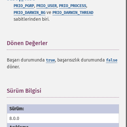
,
,
,
PRIO_PGRP
PRIO_USER
PRIO_PROCESS
ve
PRIO_DARWIN_BG
PRIO_DARWIN_THREAD
sabitlerinden biri.
Dönen Değerler
¶
Başarı durumunda
, başarısızlık durumunda
true
false
döner.
Sürüm Bilgisi
¶
8.0.0