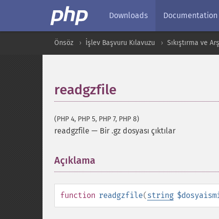
Downloads
Documentation
Önsöz
İşlev Başvuru Kılavuzu
Sıkıştırma ve Arş
readgzfile
(PHP 4, PHP 5, PHP 7, PHP 8)
readgzfile
—
Bir .gz dosyası çıktılar
Açıklama
¶
function
readgzfile
(
string
$dosyaism