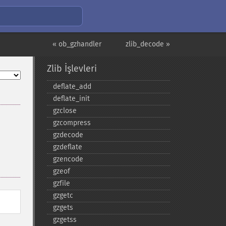
« ob_gzhandler
zlib_decode »
Zlib İşlevleri
deflate_​add
deflate_​init
gzclose
gzcompress
gzdecode
gzdeflate
gzencode
gzeof
gzfile
gzgetc
gzgets
gzgetss