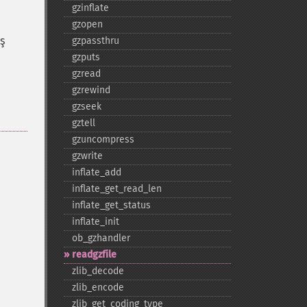
gzinflate
gzopen
ş
gzpassthru
gzputs
gzread
gzrewind
gzseek
gztell
gzuncompress
gzwrite
inflate_​add
inflate_​get_​read_​len
inflate_​get_​status
inflate_​init
ob_​gzhandler
readgzfile
zlib_​decode
zlib_​encode
zlib_​get_​coding_​type