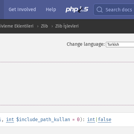
Get Involved
Help
Search docs
ivleme Eklentileri
Zlib
Zlib İşlevleri
Change language:
i
,
int
$include_path_kullan
= 0
):
int
|
false