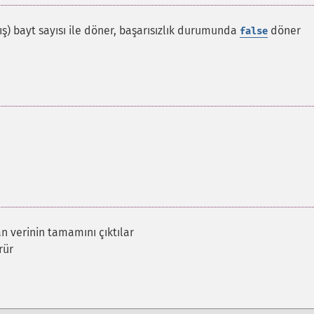
ş) bayt sayısı ile döner, başarısızlık durumunda
döner
false
.
an verinin tamamını çıktılar
rür