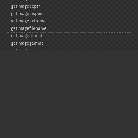
getimagedepth
getimagedispose
getimageextrema
getimagefilename
getimageformat
getimagegamma
getimagegreenprimary
getimageheight
getimagehistogram
getimageindex
getimageinterlacescheme
getimageiterations
getimagematte
getimagemattecolor
getimageprofile
getimageredprimary
getimagerenderingintent
getimageresolution