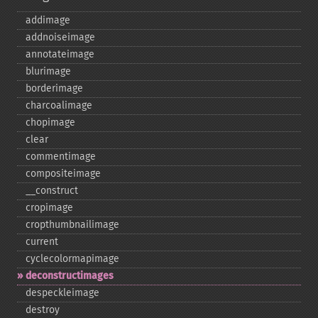
addimage
addnoiseimage
annotateimage
blurimage
borderimage
charcoalimage
chopimage
clear
commentimage
compositeimage
_​_​construct
cropimage
cropthumbnailimage
current
cyclecolormapimage
deconstructimages
despeckleimage
destroy