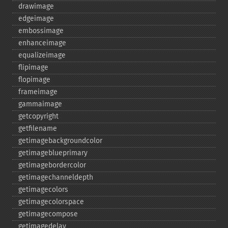
drawimage
edgeimage
embossimage
enhanceimage
equalizeimage
flipimage
flopimage
frameimage
gammaimage
getcopyright
getfilename
getimagebackgroundcolor
getimageblueprimary
getimagebordercolor
getimagechanneldepth
getimagecolors
getimagecolorspace
getimagecompose
getimagedelay