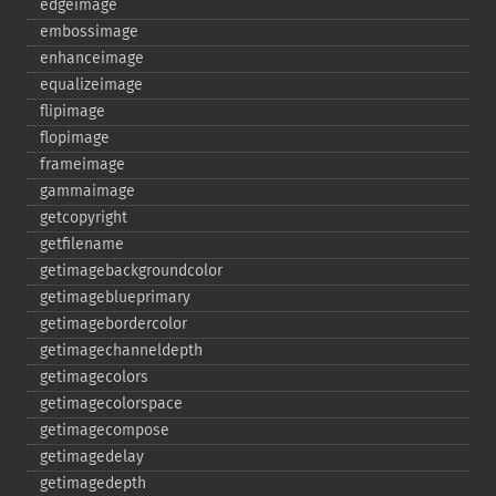
edgeimage
embossimage
enhanceimage
equalizeimage
flipimage
flopimage
frameimage
gammaimage
getcopyright
getfilename
getimagebackgroundcolor
getimageblueprimary
getimagebordercolor
getimagechanneldepth
getimagecolors
getimagecolorspace
getimagecompose
getimagedelay
getimagedepth