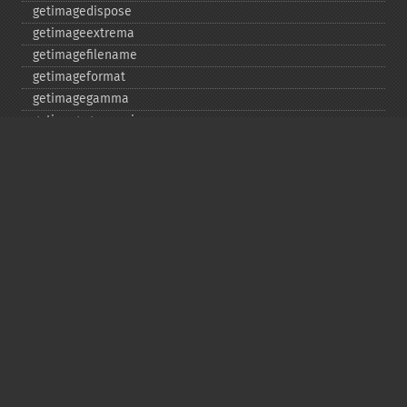
getimagedispose
getimageextrema
getimagefilename
getimageformat
getimagegamma
getimagegreenprimary
getimageheight
getimagehistogram
getimageindex
getimageinterlacescheme
getimageiterations
getimagematte
getimagemattecolor
getimageprofile
getimageredprimary
getimagerenderingintent
getimageresolution
getimagescene
getimagesignature