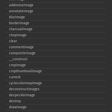
addnoiseimage
annotateimage
blurimage
borderimage
charcoalimage
chopimage
clear
commentimage
compositeimage
_​_​construct
cropimage
cropthumbnailimage
current
cyclecolormapimage
deconstructimages
despeckleimage
destroy
drawimage