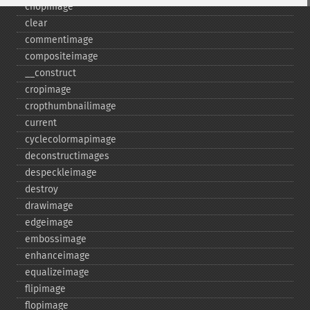
chopimage
clear
commentimage
compositeimage
_​_​construct
cropimage
cropthumbnailimage
current
cyclecolormapimage
deconstructimages
despeckleimage
destroy
drawimage
edgeimage
embossimage
enhanceimage
equalizeimage
flipimage
flopimage