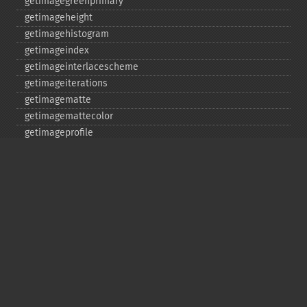
getimagegreenprimary
getimageheight
getimagehistogram
getimageindex
getimageinterlacescheme
getimageiterations
getimagematte
getimagemattecolor
getimageprofile
getimageredprimary
getimagerenderingintent
getimageresolution
getimagescene
getimagesignature
getimagetype
getimageunits
getimagewhitepoint
getimagewidth
getpackagename