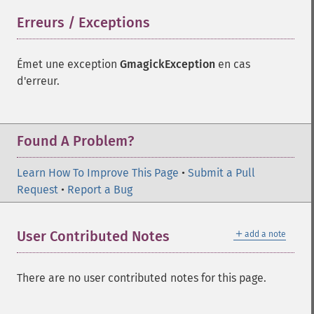
Erreurs / Exceptions
¶
Émet une exception
GmagickException
en cas
d'erreur.
Found A Problem?
Learn How To Improve This Page
•
Submit a Pull
Request
•
Report a Bug
Gmagick
addimage
＋
User Contributed Notes
add a note
addnoiseimage
annotateimage
blurimage
There are no user contributed notes for this page.
borderimage
charcoalimage