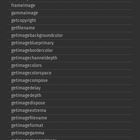
frameimage
gammaimage
getcopyright
getfilename
getimagebackgroundcolor
getimageblueprimary
getimagebordercolor
getimagechanneldepth
getimagecolors
getimagecolorspace
getimagecompose
getimagedelay
getimagedepth
getimagedispose
getimageextrema
getimagefilename
getimageformat
getimagegamma