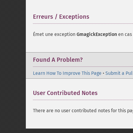
Erreurs / Exceptions
¶
Émet une exception
GmagickException
en cas 
Found A Problem?
Learn How To Improve This Page
•
Submit a Pul
User Contributed Notes
There are no user contributed notes for this pa