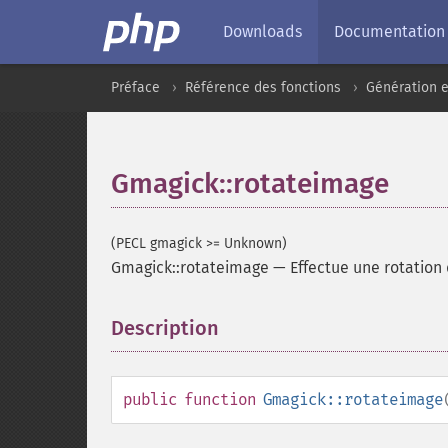
Downloads
Documentation
Préface
Référence des fonctions
Génération e
Gmagick::rotateimage
(PECL gmagick >= Unknown)
Gmagick::rotateimage
—
Effectue une rotation
Description
¶
public
function
Gmagick::rotateimage