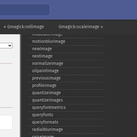
magnifyimage
mapimage
medianfilterimage
« Gmagick::rollimage
minifyimage
Gmagick::scaleimage »
modulateimage
motionblurimage
newimage
nextimage
normalizeimage
oilpaintimage
previousimage
profileimage
quantizeimage
quantizeimages
queryfontmetrics
queryfonts
queryformats
radialblurimage
raiseimage