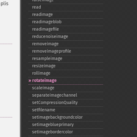
plis
read
readimage
readimageblob
readimagefile
reducenoiseimage
removeimage
removeimageprofile
resampleimage
resizeimage
rollimage
rotateimage
scaleimage
separateimagechannel
setCompressionQuality
setfilename
setimagebackgroundcolor
setimageblueprimary
setimagebordercolor