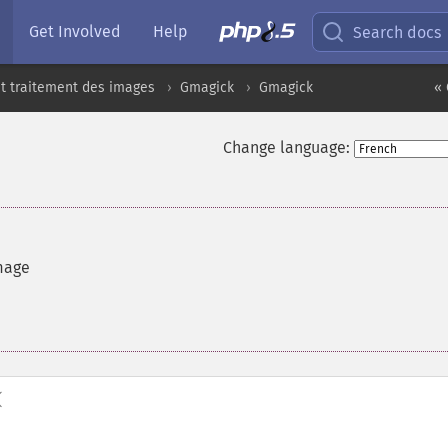
Get Involved
Help
Search docs
t traitement des images
Gmagick
Gmagick
«
Change language:
mage
(