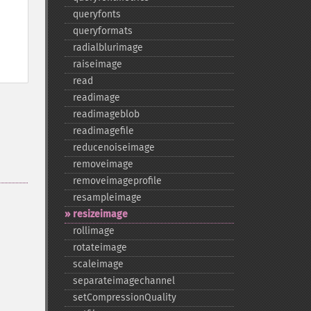
queryfonts
queryformats
radialblurimage
raiseimage
read
readimage
readimageblob
readimagefile
reducenoiseimage
removeimage
removeimageprofile
resampleimage
resizeimage
rollimage
rotateimage
scaleimage
separateimagechannel
setCompressionQuality