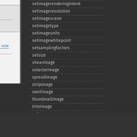
setimagerenderingintent
setimageresolution
setimagescene
setimagetype
setimageunits
setimagewhitepoint
 note
setsamplingfactors
setsize
shearimage
solarizeimage
spreadimage
stripimage
swirlimage
thumbnailimage
trimimage
write
writeimage