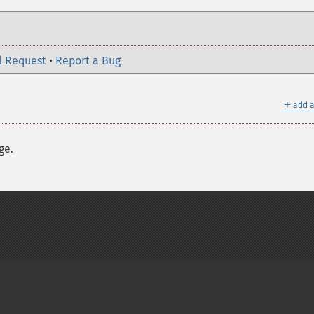
l Request
•
Report a Bug
＋
add a
ge.