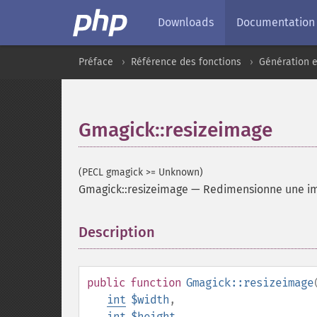
Downloads
Documentation
Préface
Référence des fonctions
Génération e
Gmagick::resizeimage
(PECL gmagick >= Unknown)
Gmagick::resizeimage
—
Redimensionne une i
Description
¶
public
function
Gmagick::resizeimage
int
$width
,
int
$height
,