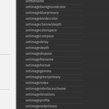
setfilename
setimagebackgroundcolor
setimageblueprimary
setimagebordercolor
setimagechanneldepth
setimagecolorspace
setimagecompose
setimagedelay
setimagedepth
setimagedispose
setimagefilename
setimageformat
setimagegamma
setimagegreenprimary
setimageindex
setimageinterlacescheme
setimageiterations
setimageprofile
setimageredprimary