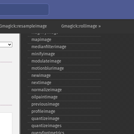
haspreviousimage
implodeimage
labelimage
levelimage
 Gmagick::resampleimage
Gmagick::rollimage »
magnifyimage
mapimage
medianfilterimage
minifyimage
modulateimage
motionblurimage
newimage
nextimage
normalizeimage
oilpaintimage
previousimage
profileimage
quantizeimage
quantizeimages
queryfontmetrics