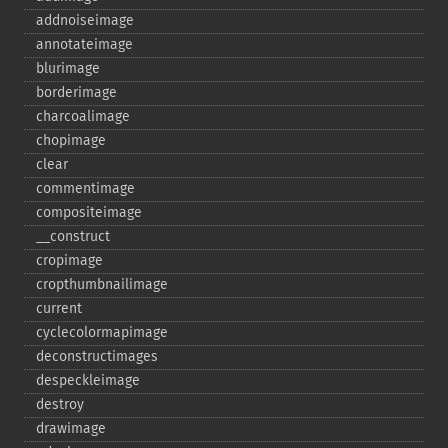
addnoiseimage
annotateimage
blurimage
borderimage
charcoalimage
chopimage
clear
commentimage
compositeimage
_​_​construct
cropimage
cropthumbnailimage
current
cyclecolormapimage
deconstructimages
despeckleimage
destroy
drawimage