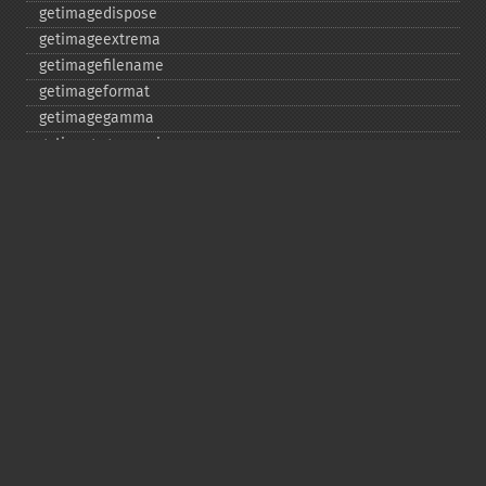
getimagedispose
getimageextrema
getimagefilename
getimageformat
getimagegamma
getimagegreenprimary
getimageheight
getimagehistogram
getimageindex
getimageinterlacescheme
getimageiterations
getimagematte
getimagemattecolor
getimageprofile
getimageredprimary
getimagerenderingintent
getimageresolution
getimagescene
getimagesignature