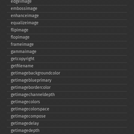
edgeimage
embossimage
enhanceimage
equalizeimage
flipimage
flopimage
frameimage
gammaimage
getcopyright
getfilename
getimagebackgroundcolor
getimageblueprimary
getimagebordercolor
getimagechanneldepth
getimagecolors
getimagecolorspace
getimagecompose
getimagedelay
getimagedepth