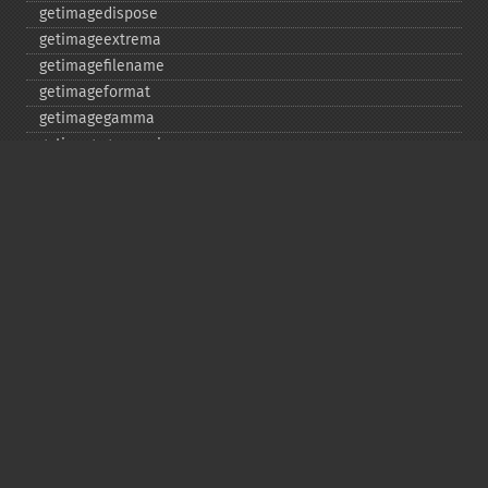
getimagedispose
getimageextrema
getimagefilename
getimageformat
getimagegamma
getimagegreenprimary
getimageheight
getimagehistogram
getimageindex
getimageinterlacescheme
getimageiterations
getimagematte
getimagemattecolor
getimageprofile
getimageredprimary
getimagerenderingintent
getimageresolution
getimagescene
getimagesignature