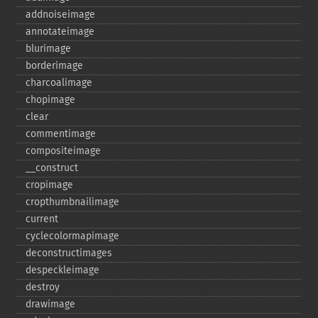
addnoiseimage
annotateimage
blurimage
borderimage
charcoalimage
chopimage
clear
commentimage
compositeimage
_​_​construct
cropimage
cropthumbnailimage
current
cyclecolormapimage
deconstructimages
despeckleimage
destroy
drawimage