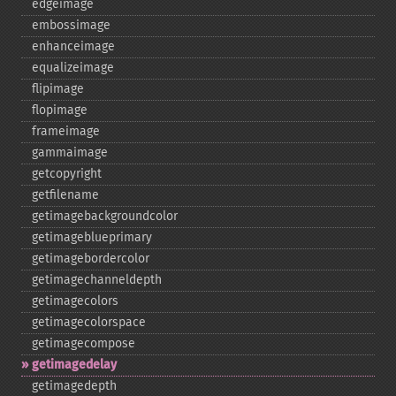
edgeimage
embossimage
enhanceimage
equalizeimage
flipimage
flopimage
frameimage
gammaimage
getcopyright
getfilename
getimagebackgroundcolor
getimageblueprimary
getimagebordercolor
getimagechanneldepth
getimagecolors
getimagecolorspace
getimagecompose
getimagedelay
getimagedepth