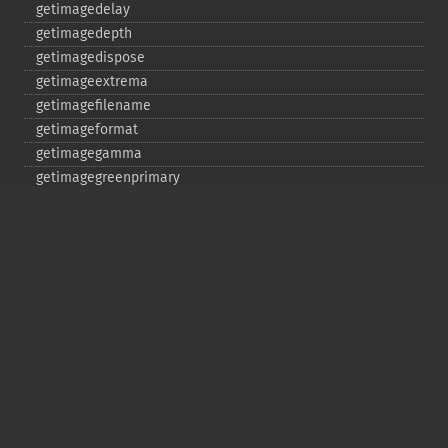
getimagedelay
getimagedepth
getimagedispose
getimageextrema
getimagefilename
getimageformat
getimagegamma
getimagegreenprimary
getimageheight
getimagehistogram
getimageindex
getimageinterlacescheme
getimageiterations
getimagematte
getimagemattecolor
getimageprofile
getimageredprimary
getimagerenderingintent
getimageresolution