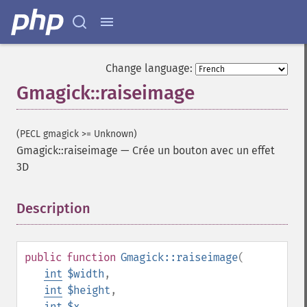
Change language:
Gmagick::raiseimage
(PECL gmagick >= Unknown)
Gmagick::raiseimage
—
Crée un bouton avec un effet
3D
Description
¶
public
function
Gmagick::raiseimage
(
int
$width
,
int
$height
,
int
$x
,