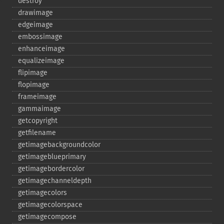
destroy
drawimage
edgeimage
embossimage
enhanceimage
equalizeimage
flipimage
flopimage
frameimage
gammaimage
getcopyright
getfilename
getimagebackgroundcolor
getimageblueprimary
getimagebordercolor
getimagechanneldepth
getimagecolors
getimagecolorspace
getimagecompose