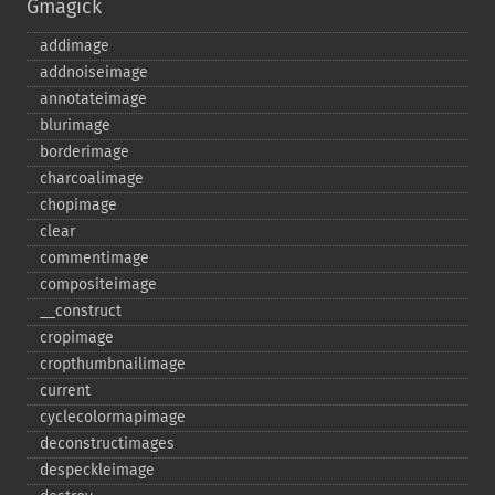
Gmagick
addimage
addnoiseimage
annotateimage
blurimage
borderimage
charcoalimage
chopimage
clear
commentimage
compositeimage
_​_​construct
cropimage
cropthumbnailimage
current
cyclecolormapimage
deconstructimages
despeckleimage