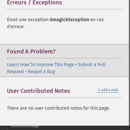
Erreurs / Exceptions
¶
Émet une exception
GmagickException
en cas
d'erreur.
Found A Problem?
Gmagick
Learn How To Improve This Page
•
Submit a Pull
addimage
Request
•
Report a Bug
addnoiseimage
annotateimage
＋
User Contributed Notes
add a note
blurimage
borderimage
charcoalimage
There are no user contributed notes for this page.
chopimage
clear
commentimage