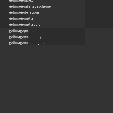
getimageindex
getimageinterlacescheme
getimageiterations
getimagematte
getimagemattecolor
getimageprofile
getimageredprimary
getimagerenderingintent
getimageresolution
getimagescene
getimagesignature
getimagetype
getimageunits
getimagewhitepoint
getimagewidth
getpackagename
getquantumdepth
getreleasedate
getsamplingfactors