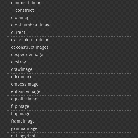
compositeimage
_​_​construct
cropimage
cropthumbnailimage
current
cyclecolormapimage
deconstructimages
despeckleimage
destroy
drawimage
edgeimage
embossimage
enhanceimage
equalizeimage
flipimage
flopimage
frameimage
gammaimage
getcopyright