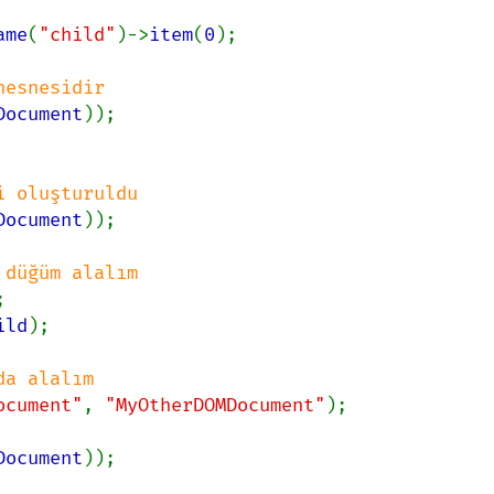
ame
(
"child"
)->
item
(
0
);

Document
Document
));

ild
);

ocument"
, 
"MyOtherDOMDocument"
);

Document
));
