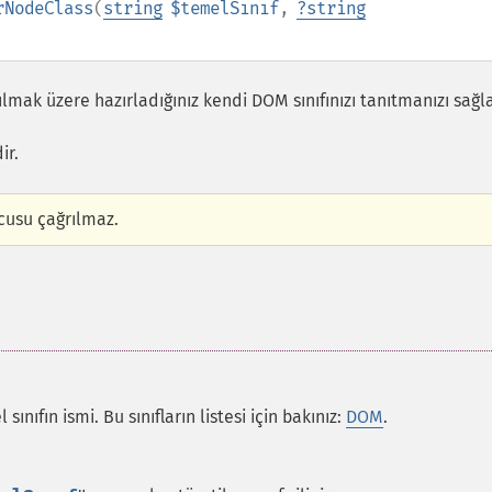
rNodeClass
(
string
$temelSınıf
,
?
string
mak üzere hazırladığınız kendi DOM sınıfınızı tanıtmanızı sağla
ir.
ucusu çağrılmaz.
sınıfın ismi. Bu sınıfların listesi için bakınız:
DOM
.