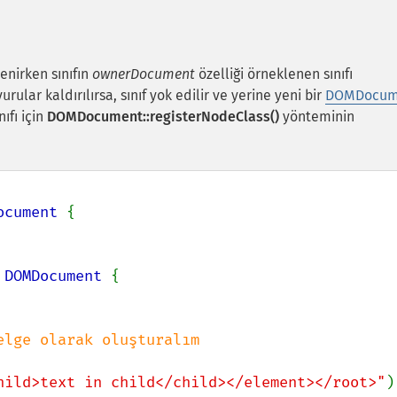
lenirken sınıfın
ownerDocument
özelliği örneklenen sınıfı
rular kaldırılırsa, sınıf yok edilir ve yerine yeni bir
DOMDocum
nıfı için
DOMDocument::registerNodeClass()
yönteminin
ocument 
{

 
DOMDocument 
{

hild>text in child</child></element></root>"
)