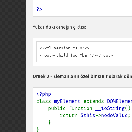
?>
Yukarıdaki örneğin çıktısı:
<?xml version="1.0"?>

<root><child foo="bar"/></root>
Örnek 2 - Elemanların özel bir sınıf olarak d
class 
myElement 
extends 
DOMEleme
    public function 
__toString
() 
        return 
$this
->
nodeValue
;

    }

}
