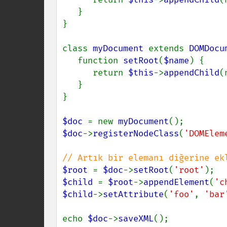
   }

}

class 
myDocument 
extends 
DOMDocu
   function 
setRoot
(
$name
) {

      return 
$this
->
appendChild
(
   }

}

$doc 
= new 
myDocument
$doc
->
registerNodeClass
(
'DOMElem
$root 
= 
$doc
->
setRoot
(
'root'
$child 
= 
$root
->
appendElement
(
'c
$child
->
setAttribute
(
'foo'
, 
'bar
echo 
$doc
->
saveXML
();
