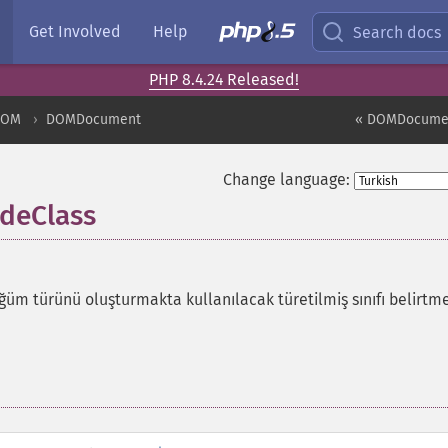
Get Involved
Help
Search docs
PHP 8.4.24 Released!
DOM
DOMDocument
« DOMDocumen
Change language:
deClass
üm türünü oluşturmakta kullanılacak türetilmiş sınıfı belirtme