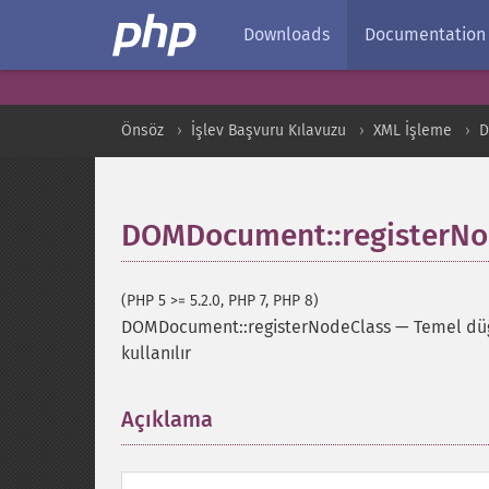
Downloads
Documentation
Önsöz
İşlev Başvuru Kılavuzu
XML İşleme
DOMDocument::registerNo
(PHP 5 >= 5.2.0, PHP 7, PHP 8)
DOMDocument::registerNodeClass
—
Temel düğ
kullanılır
Açıklama
¶