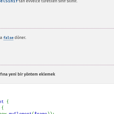
melSınıf
'tan evvelce türetilen sınıf silinir.
da
döner.
false
ıfına yeni bir yöntem eklemek
nt 
{

{

new 
myElement
(
$name
));
