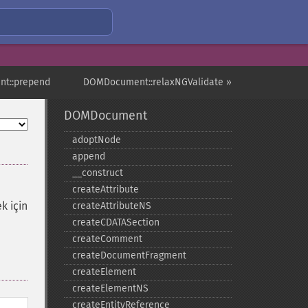
t::prepend
DOMDocument::relaxNGValidate »
DOMDocument
adoptNode
append
_​_​construct
createAttribute
k için
createAttributeNS
createCDATASection
createComment
createDocumentFragment
createElement
createElementNS
createEntityReference