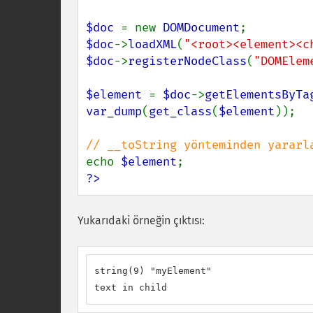
$doc 
= new 
DOMDocument
$doc
->
loadXML
(
"<root><element><c
$doc
->
registerNodeClass
(
"DOMElem
$element 
= 
$doc
->
getElementsByTa
var_dump
(
get_class
(
$element
));

echo 
$element
?>
Yukarıdaki örneğin çıktısı:
string(9) "myElement"

text in child