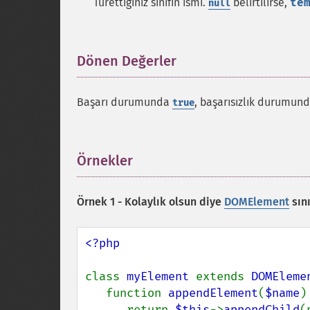
Türettiğiniz sınıfın ismi.
belirtilirse,
te
null
Dönen Değerler
¶
Başarı durumunda
, başarısızlık durumun
true
Örnekler
¶
Örnek 1 - Kolaylık olsun diye
DOMElement
sın
<?php

class 
myElement 
extends 
DOMEleme
   function 
appendElement
(
$name
) 
      return 
$this
->
appendChild
(