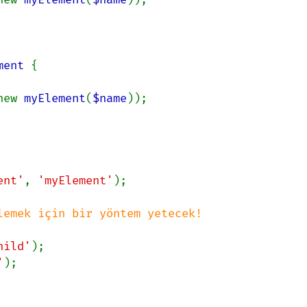
ment 
{

new 
myElement
(
$name
));

ent'
, 
'myElement'
);

hild'
'
);
