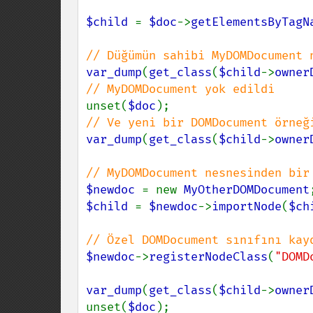
$child 
= 
$doc
->
getElementsByTagN
var_dump
(
get_class
(
$child
->
owner
unset(
$doc
var_dump
(
get_class
(
$child
->
owner
$newdoc 
= new 
MyOtherDOMDocument
$child 
= 
$newdoc
->
importNode
(
$ch
$newdoc
->
registerNodeClass
(
"DOMD
var_dump
(
get_class
(
$child
->
owner
unset(
$doc