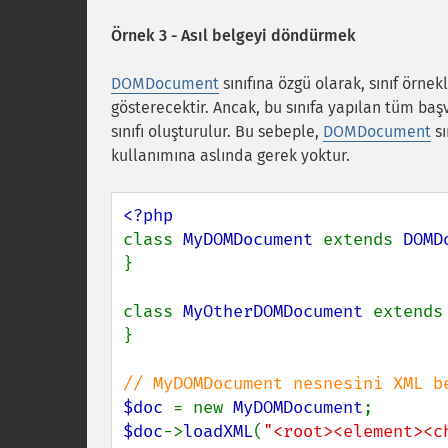
Örnek 3 - Asıl belgeyi döndürmek
DOMDocument
sınıfına özgü olarak, sınıf örnek
gösterecektir. Ancak, bu sınıfa yapılan tüm başvu
sınıfı oluşturulur. Bu sebeple,
DOMDocument
sı
kullanımına aslında gerek yoktur.
class 
MyDOMDocument 
extends 
DOMD
}

class 
MyOtherDOMDocument 
extends
}

$doc 
= new 
MyDOMDocument
$doc
->
loadXML
(
"<root><element><c