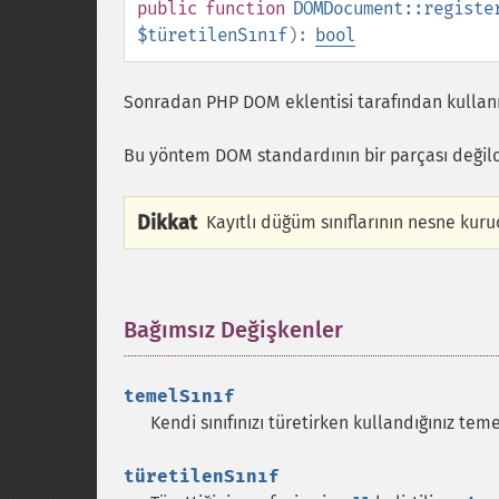
public
function
DOMDocument::registe
$türetilenSınıf
):
bool
Sonradan PHP DOM eklentisi tarafından kullanıl
Bu yöntem DOM standardının bir parçası değild
Dikkat
Kayıtlı düğüm sınıflarının nesne kur
Bağımsız Değişkenler
¶
temelSınıf
Kendi sınıfınızı türetirken kullandığınız temel 
türetilenSınıf