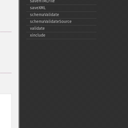
saveHTMLFile
saveXML
schemaValidate
schemaValidateSource
validate
xinclude