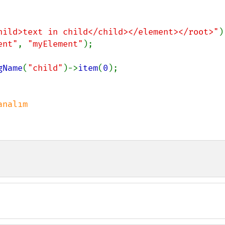
hild>text in child</child></element></root>"
ent"
, 
"myElement"
);

gName
(
"child"
)->
item
(
0