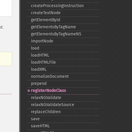
createProcessingInstruction
createTextNode
getElementById
r.
getElementsByTagName
getElementsByTagNameNS
importNode
load
loadHTML
loadHTMLFile
loadXML
normalizeDocument
prepend
registerNodeClass
relaxNGValidate
relaxNGValidateSource
replaceChildren
save
saveHTML