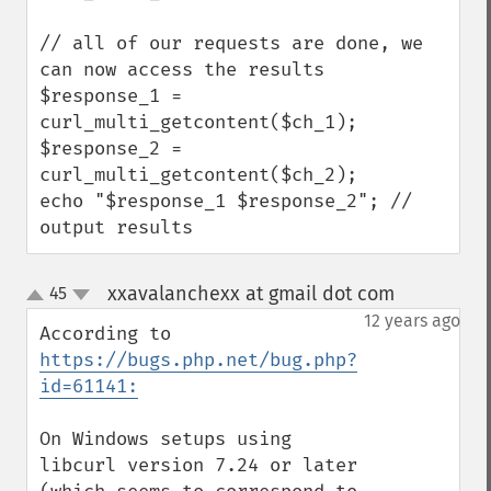
// all of our requests are done, we 
can now access the results

$response_1 = 
curl_multi_getcontent($ch_1);

$response_2 = 
curl_multi_getcontent($ch_2);

echo "$response_1 $response_2"; // 
output results
xxavalanchexx at gmail dot com
45
¶
up
down
12 years ago
According to 
https://bugs.php.net/bug.php?
id=61141:
On Windows setups using 
libcurl version 7.24 or later 