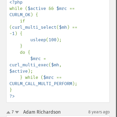
while (
$active 
&& 
$mrc 
== 
CURLM_OK
) {

    if 
(
curl_multi_select
(
$mh
) == 
-
1
) {

usleep
(
100
);

    }

    do {

$mrc 
= 
curl_multi_exec
(
$mh
, 
$active
);

    } while (
$mrc 
== 
CURLM_CALL_MULTI_PERFORM
);

?>
Adam Richardson
7
8 years ago
¶
up
down