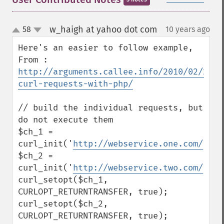
w_haigh at yahoo dot com
58
10 years ago
¶
up
down
Here's an easier to follow example, 
From : 
http://arguments.callee.info/2010/02/21/m
curl-requests-with-php/
// build the individual requests, but 
do not execute them

$ch_1 = 
curl_init('
http://webservice.one.com/
');

$ch_2 = 
curl_init('
http://webservice.two.com/
');

curl_setopt($ch_1, 
CURLOPT_RETURNTRANSFER, true);

curl_setopt($ch_2, 
CURLOPT_RETURNTRANSFER, true);
