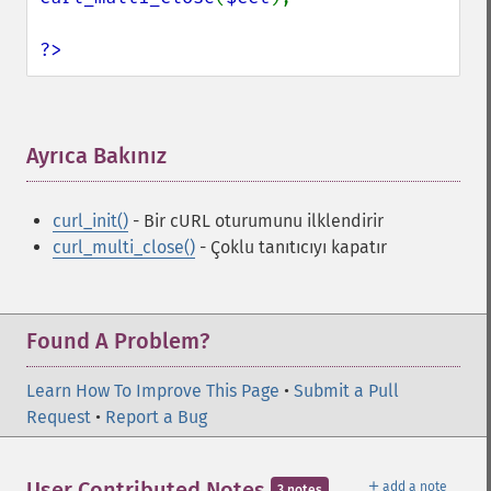
?>
Ayrıca Bakınız
¶
curl_init()
- Bir cURL oturumunu ilklendirir
curl_multi_close()
- Çoklu tanıtıcıyı kapatır
Found A Problem?
Learn How To Improve This Page
•
Submit a Pull
Request
•
Report a Bug
＋
User Contributed Notes
add a note
3 notes