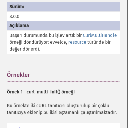
8.0.0
Başarı durumunda bu işlev artık bir
CurlMultiHandle
örneği döndürüyor; evvelce,
resource
türünde bir
değer dönerdi.
Örnekler
¶
Örnek 1 -
curl_multi_init()
örneği
Bu örnekte iki cURL tanıtıcısı oluşturulup bir çoklu
tanıtıcıya eklenip bu ikisi eşzamanlı çalıştırılmaktadır.