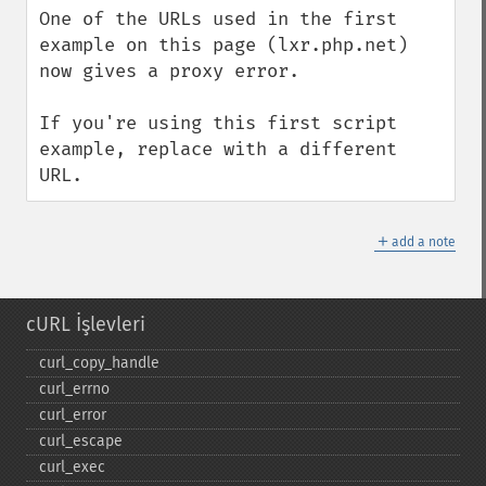
One of the URLs used in the first 
example on this page (lxr.php.net) 
now gives a proxy error.

If you're using this first script 
example, replace with a different 
URL.
＋
add a note
cURL İşlevleri
curl_​copy_​handle
curl_​errno
curl_​error
curl_​escape
curl_​exec