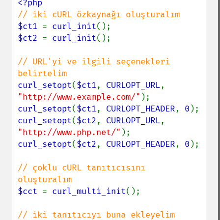
$ct1 
= 
curl_init
$ct2 
= 
curl_init
();

// URL'yi ve ilgili seçenekleri 
curl_setopt
(
$ct1
, 
CURLOPT_URL
, 
"http://www.example.com/"
curl_setopt
(
$ct1
, 
CURLOPT_HEADER
, 
0
curl_setopt
(
$ct2
, 
CURLOPT_URL
, 
"http://www.php.net/"
curl_setopt
(
$ct2
, 
CURLOPT_HEADER
, 
0
);

// çoklu cURL tanıtıcısını 
$cct 
= 
curl_multi_init
();
