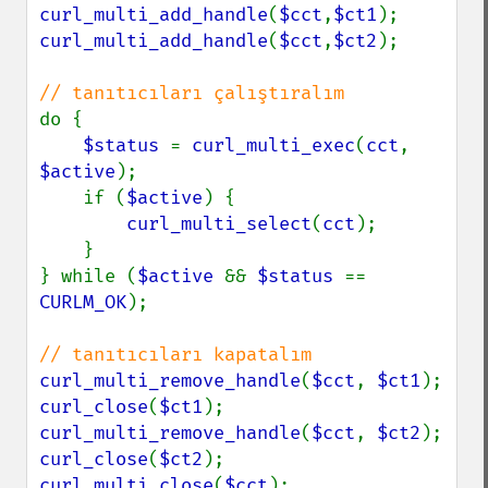
curl_multi_add_handle
(
$cct
,
$ct1
curl_multi_add_handle
(
$cct
,
$ct2
);

do {

$status 
= 
curl_multi_exec
(
cct
, 
$active
);

    if (
$active
) {

curl_multi_select
(
cct
);

    }

} while (
$active 
&& 
$status 
== 
CURLM_OK
);

curl_multi_remove_handle
(
$cct
, 
$ct1
curl_close
(
$ct1
curl_multi_remove_handle
(
$cct
, 
$ct2
curl_close
(
$ct2
curl_multi_close
(
$cct
);
