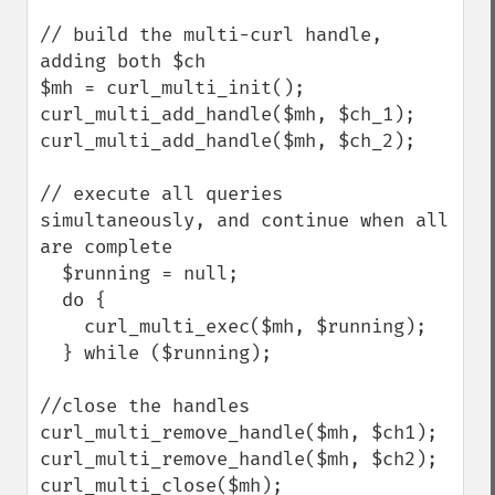
// build the multi-curl handle, 
adding both $ch

$mh = curl_multi_init();

curl_multi_add_handle($mh, $ch_1);

curl_multi_add_handle($mh, $ch_2);

// execute all queries 
simultaneously, and continue when all 
are complete

  $running = null;

  do {

    curl_multi_exec($mh, $running);

  } while ($running);

//close the handles

curl_multi_remove_handle($mh, $ch1);

curl_multi_remove_handle($mh, $ch2);

curl_multi_close($mh);
