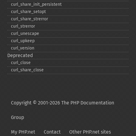
curl_​share_​init_​persistent
curl_​share_​setopt
curl_​share_​strerror
curl_​strerror
curl_​unescape
curl_​upkeep
curl_​version
Deprecated
curl_​close
curl_​share_​close
Copyright © 2001-2026 The PHP Documentation
Group
My PHP.net
Contact
Other PHP.net sites