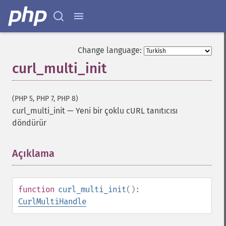
Change language:
curl_multi_init
(PHP 5, PHP 7, PHP 8)
curl_multi_init
—
Yeni bir çoklu cURL tanıtıcısı
döndürür
Açıklama
¶
function
curl_multi_init
():
CurlMultiHandle