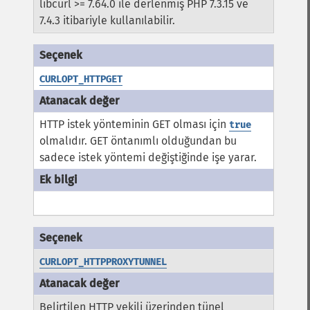
libcurl >= 7.64.0 ile derlenmiş PHP 7.3.15 ve
7.4.3 itibariyle kullanılabilir.
CURLOPT_HTTPGET
HTTP istek yönteminin GET olması için
true
olmalıdır. GET öntanımlı olduğundan bu
sadece istek yöntemi değiştiğinde işe yarar.
CURLOPT_HTTPPROXYTUNNEL
Belirtilen HTTP vekili üzerinden tünel