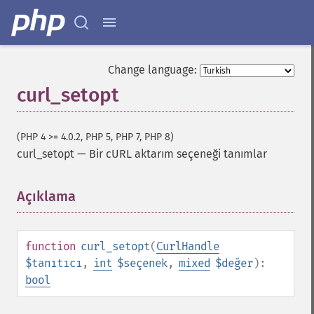
Change language:
curl_setopt
(PHP 4 >= 4.0.2, PHP 5, PHP 7, PHP 8)
curl_setopt
—
Bir cURL aktarım seçeneği tanımlar
Açıklama
¶
function
curl_setopt
(
CurlHandle
$tanıtıcı
,
int
$seçenek
,
mixed
$değer
):
bool