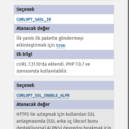
CURLOPT_SASL_IR
İlk yanıtı ilk pakette göndermeyi
etkinleştirmek için
.
true
cURL 7.31.10'da eklendi. PHP 7.0.7 ve
sonrasında kullanılabilir.
CURLOPT_SSL_ENABLE_ALPN
HTTP2 ile uzlaşmak için kullanılan SSL
anlaşmasında (SSL arka uç libcurl bunu
destekliyorsa) ALPN'yi devredışı bırakmak için