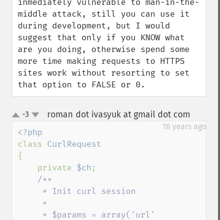
inmediately vulnerable to man-in-the-
middle attack, still you can use it 
during development, but I would 
suggest that only if you KNOW what 
are you doing, otherwise spend some 
more time making requests to HTTPS 
sites work without resorting to set 
that option to FALSE or 0.
roman dot ivasyuk at gmail dot com
-3
¶
up
down
18 years ago
class 
{

    private 
$ch
;

/**

     * Init curl session

     * 

     * $params = array('url' 