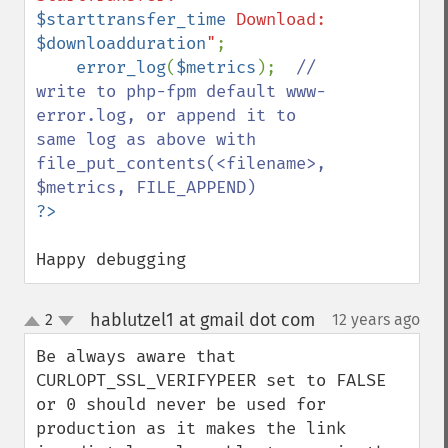
$starttransfer_time
 Download: 
$downloadduration
"
;

error_log
(
$metrics
);  
// 
write to php-fpm default www-
error.log, or append it to 
same log as above with 
file_put_contents(<filename>, 
Happy debugging
hablutzel1 at gmail dot com
2
12 years ago
¶
up
down
Be always aware that 
CURLOPT_SSL_VERIFYPEER set to FALSE 
or 0 should never be used for 
production as it makes the link 