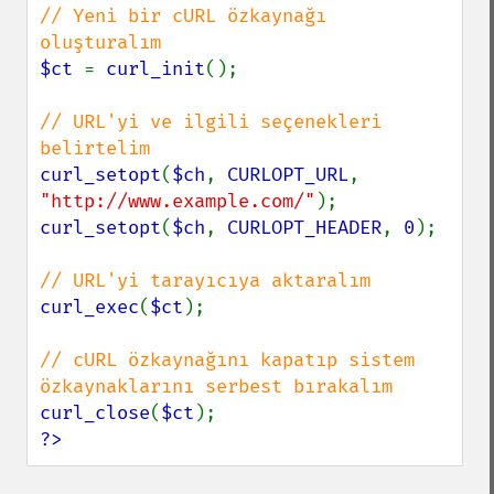
// Yeni bir cURL özkaynağı 
$ct 
= 
curl_init
();

// URL'yi ve ilgili seçenekleri 
curl_setopt
(
$ch
, 
CURLOPT_URL
, 
"http://www.example.com/"
curl_setopt
(
$ch
, 
CURLOPT_HEADER
, 
0
);

curl_exec
(
$ct
);

// cURL özkaynağını kapatıp sistem 
curl_close
(
$ct
?>