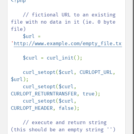
<?php

// fictional URL to an existing 
file with no data in it (ie. 0 byte 
file)

$url 
= 
'
http://www.example.com/empty_file.txt
'
;

$curl 
= 
curl_init
();

curl_setopt
(
$curl
, 
CURLOPT_URL
, 
$url
);

curl_setopt
(
$curl
, 
CURLOPT_RETURNTRANSFER
, 
true
);

curl_setopt
(
$curl
, 
CURLOPT_HEADER
, 
false
);

// execute and return string 
(this should be an empty string '')
