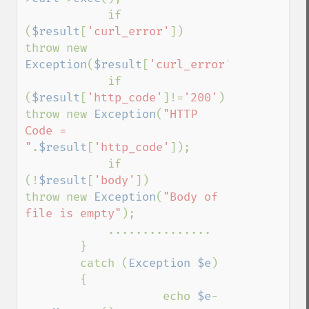
            if 
(
$result
[
'curl_error'
])    
throw new 
Exception
(
$result
[
'curl_error'
]);

            if 
(
$result
[
'http_code'
]!=
'200'
)    
throw new 
Exception
(
"HTTP 
Code = 
"
.
$result
[
'http_code'
]);

            if 
(!
$result
[
'body'
])        
throw new 
Exception
(
"Body of 
file is empty"
);

            ...............

        }

        catch (
Exception $e
)

        {

                    echo 
$e
-