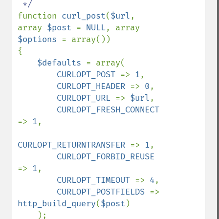
function 
curl_post
(
$url
, 
array 
$post 
= 
NULL
, array 
$options 
= array())

{

$defaults 
= array(

CURLOPT_POST 
=> 
1
,

CURLOPT_HEADER 
=> 
0
,

CURLOPT_URL 
=> 
$url
,

CURLOPT_FRESH_CONNECT 
=> 
1
,

CURLOPT_RETURNTRANSFER 
=> 
1
,

CURLOPT_FORBID_REUSE 
=> 
1
,

CURLOPT_TIMEOUT 
=> 
4
,

CURLOPT_POSTFIELDS 
=> 
http_build_query
(
$post
)

    );
