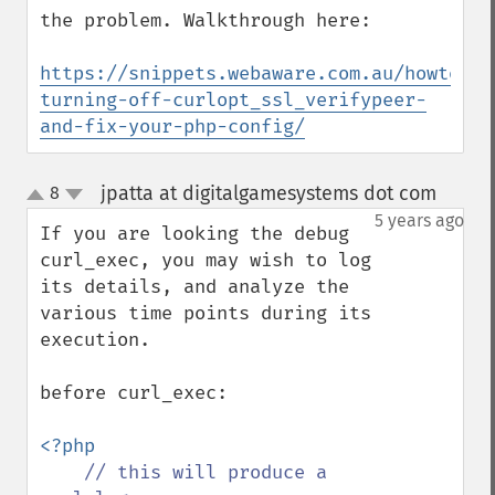
the problem. Walkthrough here:

https://snippets.webaware.com.au/howto/st
turning-off-curlopt_ssl_verifypeer-
and-fix-your-php-config/
jpatta at digitalgamesystems dot com
8
¶
up
down
5 years ago
If you are looking the debug 
curl_exec, you may wish to log 
its details, and analyze the 
various time points during its 
execution.

before curl_exec:

<?php

// this will produce a 