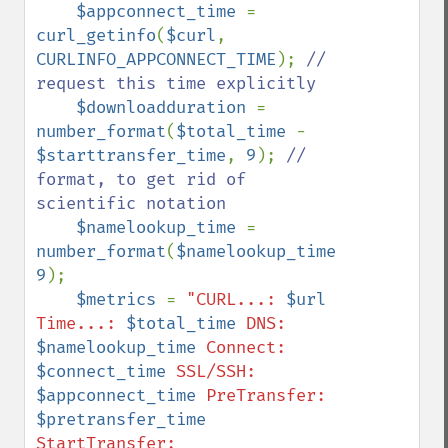
$appconnect_time 
= 
curl_getinfo
(
$curl
, 
CURLINFO_APPCONNECT_TIME
); 
// 
request this time explicitly

$downloadduration 
= 
number_format
(
$total_time 
- 
$starttransfer_time
, 
9
); 
// 
format, to get rid of 
scientific notation

$namelookup_time 
= 
number_format
(
$namelookup_time
, 
9
);

$metrics 
= 
"CURL...: 
$url
Time...: 
$total_time
 DNS: 
$namelookup_time
 Connect: 
$connect_time
 SSL/SSH: 
$appconnect_time
 PreTransfer: 
$pretransfer_time
StartTransfer: 