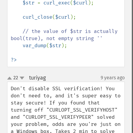
$str 
= 
curl_exec
(
$curl
);

curl_close
(
$curl
);

// the value of $str is actually 
bool(true), not empty string ''

var_dump
(
$str
);

?>
turiyag
22
9 years ago
¶
up
down
Don't disable SSL verification! You 
don't need to, and it's super easy to 
stay secure! If you found that 
turning off "CURLOPT_SSL_VERIFYHOST" 
and "CURLOPT_SSL_VERIFYPEER" solved 
your problem, odds are you're just on 
a Windows box. Takes 2 min to solve 