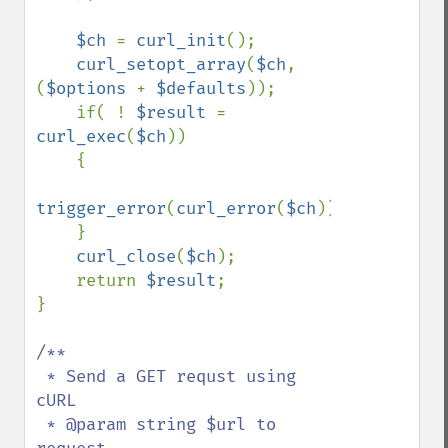
$ch 
= 
curl_init
();

curl_setopt_array
(
$ch
, 
(
$options 
+ 
$defaults
));

    if( ! 
$result 
= 
curl_exec
(
$ch
))

    {

trigger_error
(
curl_error
(
$ch
));

    }

curl_close
(
$ch
);

    return 
$result
;

}

/**

 * Send a GET requst using 
cURL

 * @param string $url to 