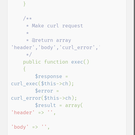
    }

/**

     * Make curl request

     *

     * @return array  
'header','body','curl_error','http_code','
     */

public function 
exec
()

    {

$response 
= 
curl_exec
(
$this
->
ch
);

$error 
= 
curl_error
(
$this
->
ch
);

$result 
= array( 
'header' 
=> 
''
, 

'body' 
=> 
''
, 
