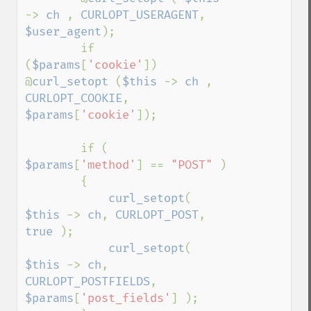
-> 
ch 
, 
CURLOPT_USERAGENT
, 
$user_agent
);

        if 
(
$params
[
'cookie'
])    
@
curl_setopt 
(
$this 
-> 
ch 
, 
CURLOPT_COOKIE
, 
$params
[
'cookie'
]);

        if ( 
$params
[
'method'
] == 
"POST" 
)

        {

curl_setopt
( 
$this 
-> 
ch
, 
CURLOPT_POST
, 
true 
);

curl_setopt
( 
$this 
-> 
ch
, 
CURLOPT_POSTFIELDS
, 
$params
[
'post_fields'
] );
