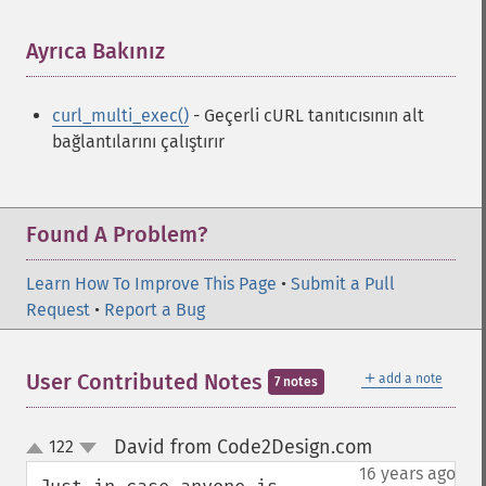
Ayrıca Bakınız
¶
curl_multi_exec()
- Geçerli cURL tanıtıcısının alt
bağlantılarını çalıştırır
Found A Problem?
Learn How To Improve This Page
•
Submit a Pull
Request
•
Report a Bug
＋
User Contributed Notes
add a note
7 notes
David from Code2Design.com
122
¶
up
down
16 years ago