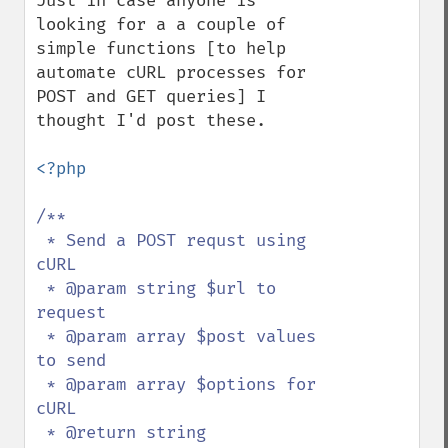
Just in case anyone is 
looking for a a couple of 
simple functions [to help 
automate cURL processes for 
POST and GET queries] I 
thought I'd post these.

<?php

/**

 * Send a POST requst using 
cURL

 * @param string $url to 
request

 * @param array $post values 
to send

 * @param array $options for 
cURL

 * @return string
