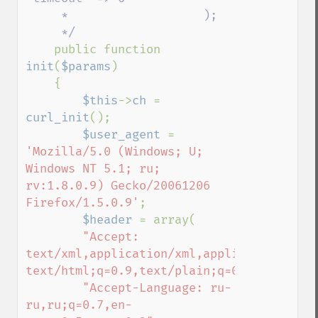
     *                   );

     */                

public function 
init
(
$params
)

    {

$this
->
ch 
= 
curl_init
();

$user_agent 
= 
'Mozilla/5.0 (Windows; U; 

Windows NT 5.1; ru; 
rv:1.8.0.9) Gecko/20061206 
Firefox/1.5.0.9'
;

$header 
= array(

"Accept: 
text/xml,application/xml,application/xhtml
text/html;q=0.9,text/plain;q=0.8,image/pn
"Accept-Language: ru-
ru,ru;q=0.7,en-