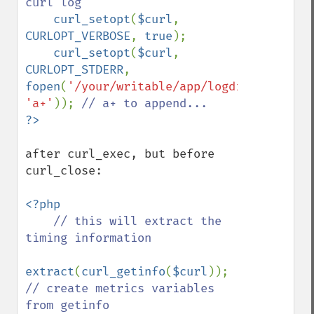
curl log

curl_setopt
(
$curl
, 
CURLOPT_VERBOSE
, 
true
);

curl_setopt
(
$curl
, 
CURLOPT_STDERR
, 
fopen
(
'/your/writable/app/logdir/curl.log
'a+'
)); 
after curl_exec, but before 
curl_close:

<?php

// this will extract the 
timing information

extract
(
curl_getinfo
(
$curl
)); 
// create metrics variables 
from getinfo
