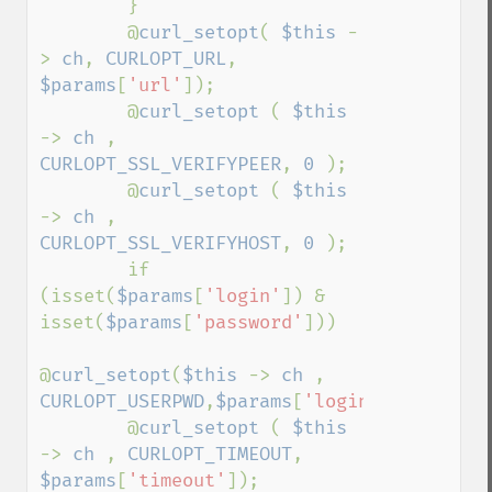
        }

        @
curl_setopt
( 
$this 
-
> 
ch
, 
CURLOPT_URL
, 
$params
[
'url'
]);

        @
curl_setopt 
( 
$this 
-> 
ch 
, 
CURLOPT_SSL_VERIFYPEER
, 
0 
);

        @
curl_setopt 
( 
$this 
-> 
ch 
, 
CURLOPT_SSL_VERIFYHOST
, 
0 
);

        if 
(isset(
$params
[
'login'
]) & 
isset(
$params
[
'password'
]))

@
curl_setopt
(
$this 
-> 
ch 
, 
CURLOPT_USERPWD
,
$params
[
'login'
].
':'
.
$par
        @
curl_setopt 
( 
$this 
-> 
ch 
, 
CURLOPT_TIMEOUT
, 
$params
[
'timeout'
]);
