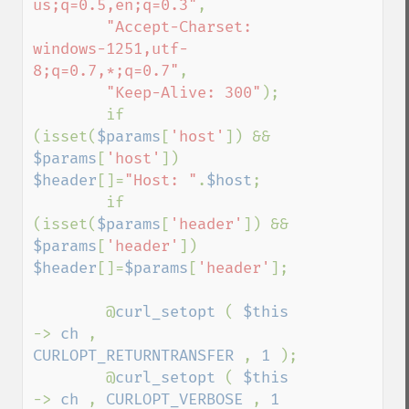
us;q=0.5,en;q=0.3"
,

"Accept-Charset: 
windows-1251,utf-
8;q=0.7,*;q=0.7"
,

"Keep-Alive: 300"
);

        if 
(isset(
$params
[
'host'
]) && 
$params
[
'host'
])      
$header
[]=
"Host: "
.
$host
;

        if 
(isset(
$params
[
'header'
]) && 
$params
[
'header'
]) 
$header
[]=
$params
[
'header'
];

        @
curl_setopt 
( 
$this 
-> 
ch 
, 
CURLOPT_RETURNTRANSFER 
, 
1 
);

        @
curl_setopt 
( 
$this 
-> 
ch 
, 
CURLOPT_VERBOSE 
, 
1 