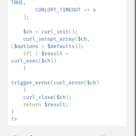
TRUE
,

CURLOPT_TIMEOUT 
=> 
4

);

$ch 
= 
curl_init
();

curl_setopt_array
(
$ch
, 
(
$options 
+ 
$defaults
));

    if( ! 
$result 
= 
curl_exec
(
$ch
))

    {

trigger_error
(
curl_error
(
$ch
));

    }

curl_close
(
$ch
);

    return 
$result
;

?>