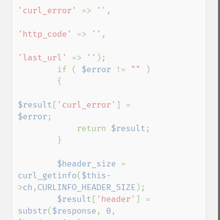
'curl_error' 
=> 
''
, 

'http_code' 
=> 
''
,

'last_url' 
=> 
''
);

        if ( 
$error 
!= 
"" 
)

        {

$result
[
'curl_error'
] = 
$error
;

            return 
$result
;

        }

$header_size 
= 
curl_getinfo
(
$this
-
>
ch
,
CURLINFO_HEADER_SIZE
);

$result
[
'header'
] = 
substr
(
$response
, 
0
, 