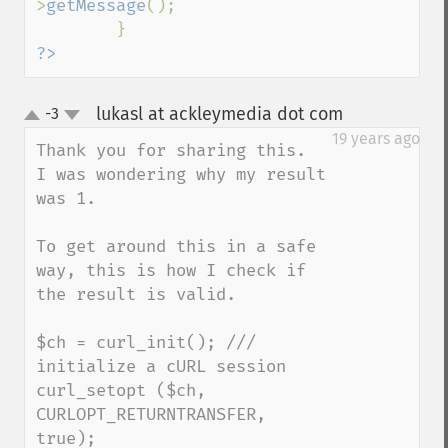
>
getMessage
();

?>
lukasl at ackleymedia dot com
-3
¶
up
down
19 years ago
Thank you for sharing this.  
I was wondering why my result 
was 1.

To get around this in a safe 
way, this is how I check if 
the result is valid.

$ch = curl_init(); /// 
initialize a cURL session 

curl_setopt ($ch, 
CURLOPT_RETURNTRANSFER, 
true);
