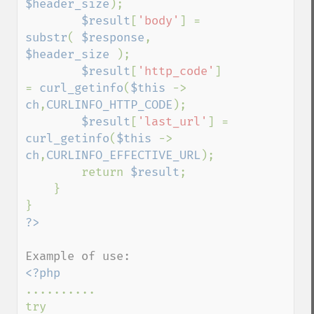
$header_size
);

$result
[
'body'
] = 
substr
( 
$response
, 
$header_size 
);

$result
[
'http_code'
] 
= 
curl_getinfo
(
$this 
-> 
ch
,
CURLINFO_HTTP_CODE
);

$result
[
'last_url'
] = 
curl_getinfo
(
$this 
-> 
ch
,
CURLINFO_EFFECTIVE_URL
);

        return 
$result
;

    }

..........

try
