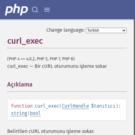
Change language:
curl_exec
(PHP 4 >= 4.0.2, PHP 5, PHP 7, PHP 8)
curl_exec
—
Bir cURL oturumunu işleme sokar
Açıklama
¶
function
curl_exec
(
CurlHandle
$tanıtıcı
):
string
|
bool
Belirtilen cURL oturumunu işleme sokar.