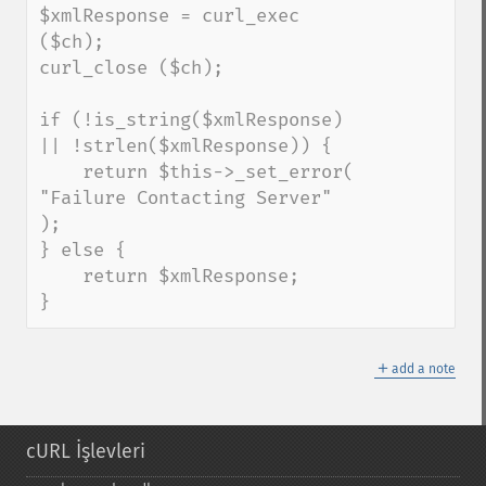
$xmlResponse = curl_exec 
($ch);

curl_close ($ch);

if (!is_string($xmlResponse) 
|| !strlen($xmlResponse)) {

    return $this->_set_error( 
"Failure Contacting Server" 
);

} else {

    return $xmlResponse;

}
＋
add a note
cURL İşlevleri