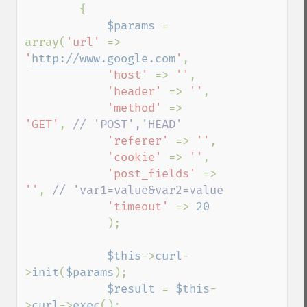
        {            

$params 
= 
array(
'url' 
=> 
'
http://www.google.com
'
,

'host' 
=> 
''
,

'header' 
=> 
''
,

'method' 
=> 
'GET'
, 
// 'POST','HEAD'

'referer' 
=> 
''
,

'cookie' 
=> 
''
,

'post_fields' 
=> 
''
, 
// 'var1=value&var2=value

'timeout' 
=> 
20

);

$this
->
curl
-
>
init
(
$params
);

$result 
= 
$this
-
>
curl
->
exec
();
