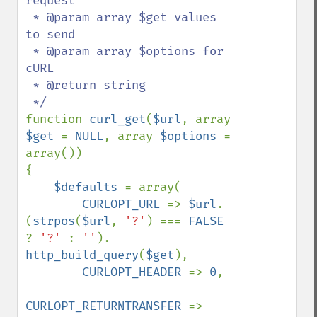
request

 * @param array $get values 
to send

 * @param array $options for 
cURL

 * @return string

function 
curl_get
(
$url
, array 
$get 
= 
NULL
, array 
$options 
= 
array())

{    

$defaults 
= array(

CURLOPT_URL 
=> 
$url
. 
(
strpos
(
$url
, 
'?'
) === 
FALSE 
? 
'?' 
: 
''
). 
http_build_query
(
$get
),

CURLOPT_HEADER 
=> 
0
,

CURLOPT_RETURNTRANSFER 
=> 