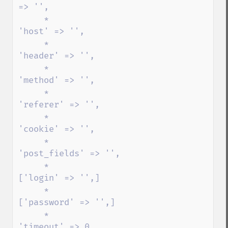
=> '',

     *                    
'host' => '',

     *                   
'header' => '',

     *                   
'method' => '',

     *                   
'referer' => '',

     *                   
'cookie' => '',

     *                   
'post_fields' => '',

     *                    
['login' => '',]

     *                    
['password' => '',]      

     *                   
'timeout' => 0
