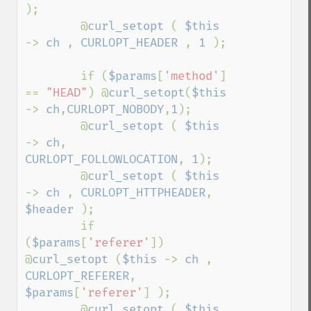
);

        @
curl_setopt 
( 
$this 
-> 
ch 
, 
CURLOPT_HEADER 
, 
1 
);

        if (
$params
[
'method'
] 
== 
"HEAD"
) @
curl_setopt
(
$this 
-> 
ch
,
CURLOPT_NOBODY
,
1
);

        @
curl_setopt 
( 
$this 
-> 
ch
, 
CURLOPT_FOLLOWLOCATION
, 
1
);

        @
curl_setopt 
( 
$this 
-> 
ch 
, 
CURLOPT_HTTPHEADER
, 
$header 
);

        if 
(
$params
[
'referer'
])    
@
curl_setopt 
(
$this 
-> 
ch 
, 
CURLOPT_REFERER
, 
$params
[
'referer'
] );

        @
curl_setopt 
( 
$this 