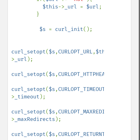
$this
->
_url 
= 
$url
;

        }

$s 
= 
curl_init
();

curl_setopt
(
$s
,
CURLOPT_URL
,
$this
-
>
_url
);

curl_setopt
(
$s
,
CURLOPT_HTTPHEADER
,array(
'
curl_setopt
(
$s
,
CURLOPT_TIMEOUT
,
$this
-
>
_timeout
);

curl_setopt
(
$s
,
CURLOPT_MAXREDIRS
,
$this
-
>
_maxRedirects
);

curl_setopt
(
$s
,
CURLOPT_RETURNTRANSFER
,
tru