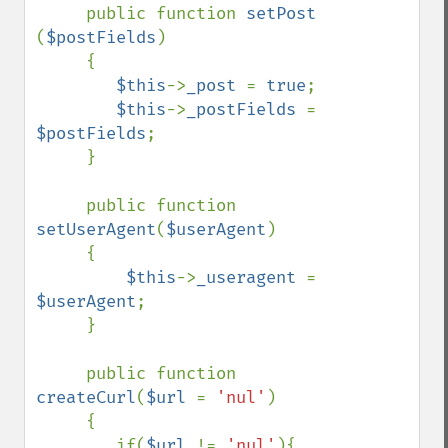
     public function 
setPost 
(
$postFields
)

     {

$this
->
_post 
= 
true
;

$this
->
_postFields 
= 
$postFields
;

     }

     public function 
setUserAgent
(
$userAgent
)

     {

$this
->
_useragent 
= 
$userAgent
;

     }

     public function 
createCurl
(
$url 
= 
'nul'
)

     {

        if(
$url 
!= 
'nul'
){
