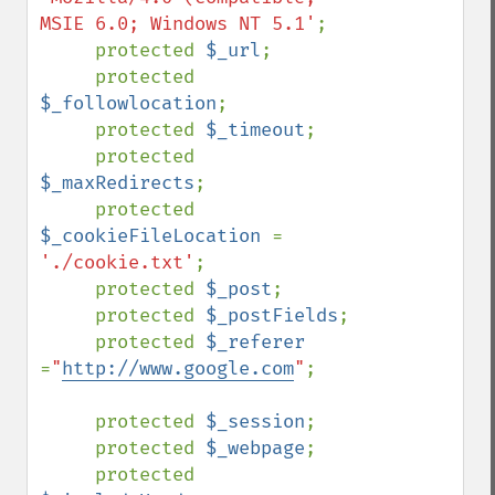
MSIE 6.0; Windows NT 5.1'
;

     protected 
$_url
;

     protected 
$_followlocation
;

     protected 
$_timeout
;

     protected 
$_maxRedirects
;

     protected 
$_cookieFileLocation 
= 
'./cookie.txt'
;

     protected 
$_post
;

     protected 
$_postFields
;

     protected 
$_referer 
=
"
http://www.google.com
"
;

     protected 
$_session
;

     protected 
$_webpage
;

     protected 