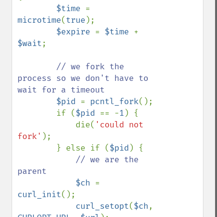
$time 
= 
microtime
(
true
);

$expire 
= 
$time 
+ 
$wait
;

// we fork the 
process so we don't have to 
wait for a timeout

$pid 
= 
pcntl_fork
();

        if (
$pid 
== -
1
) {

            die(
'could not 
fork'
);

        } else if (
$pid
) {

// we are the 
parent

$ch 
= 
curl_init
();

curl_setopt
(
$ch
, 