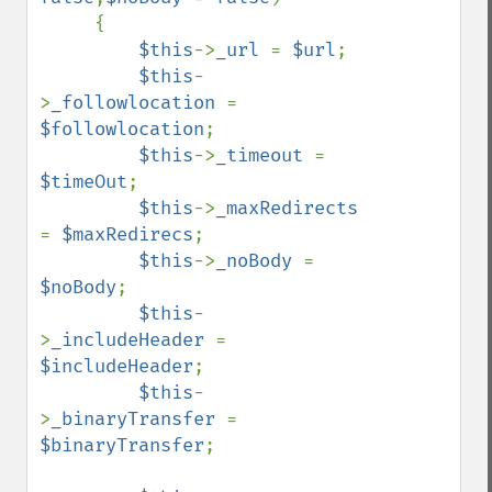
     {

$this
->
_url 
= 
$url
;

$this
-
>
_followlocation 
= 
$followlocation
;

$this
->
_timeout 
= 
$timeOut
;

$this
->
_maxRedirects 
= 
$maxRedirecs
;

$this
->
_noBody 
= 
$noBody
;

$this
-
>
_includeHeader 
= 
$includeHeader
;

$this
-
>
_binaryTransfer 
= 
$binaryTransfer
;
