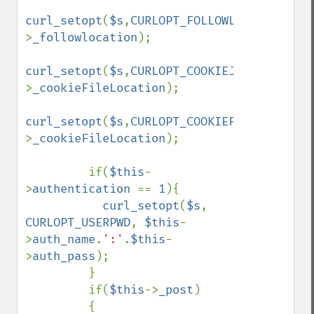
curl_setopt
(
$s
,
CURLOPT_FOLLOWLOCATION
,
$th
>
_followlocation
);

curl_setopt
(
$s
,
CURLOPT_COOKIEJAR
,
$this
-
>
_cookieFileLocation
);

curl_setopt
(
$s
,
CURLOPT_COOKIEFILE
,
$this
-
>
_cookieFileLocation
);

         if(
$this
-
>
authentication 
== 
1
){

curl_setopt
(
$s
, 
CURLOPT_USERPWD
, 
$this
-
>
auth_name
.
':'
.
$this
-
>
auth_pass
);

         }

         if(
$this
->
_post
)

         {
