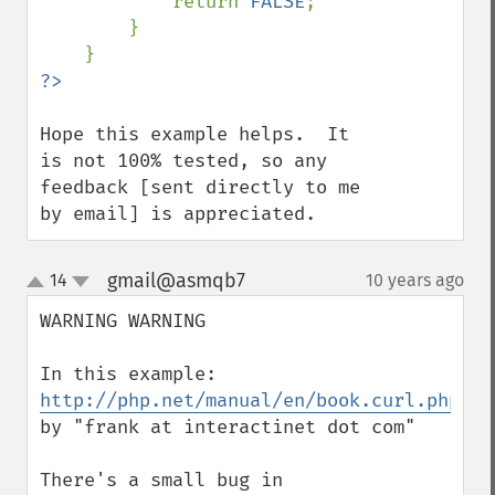
            return 
FALSE
;

        }

Hope this example helps.  It 
is not 100% tested, so any 
feedback [sent directly to me 
by email] is appreciated.
gmail@asmqb7
14
10 years ago
¶
up
down
WARNING WARNING

In this example: 
http://php.net/manual/en/book.curl.php#10
by "frank at interactinet dot com"

There's a small bug in
