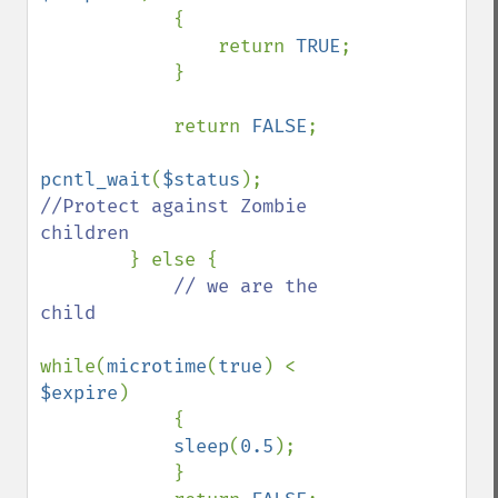
            {

                return 
TRUE
;

            }

            return 
FALSE
;

pcntl_wait
(
$status
); 
//Protect against Zombie 
children

} else {

// we are the 
child

while(
microtime
(
true
) < 
$expire
)

            {

sleep
(
0.5
);

            }
