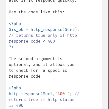
also if it responds quickly. 

Use the code like this:

<?php

$is_ok 
= 
http_response
(
$url
); 
// returns true only if http 
The second argument is 
optional, and it allows you 
to check for  a specific 
response code

<?php

http_response
(
$url
,
'400'
); 
// 
returns true if http status 