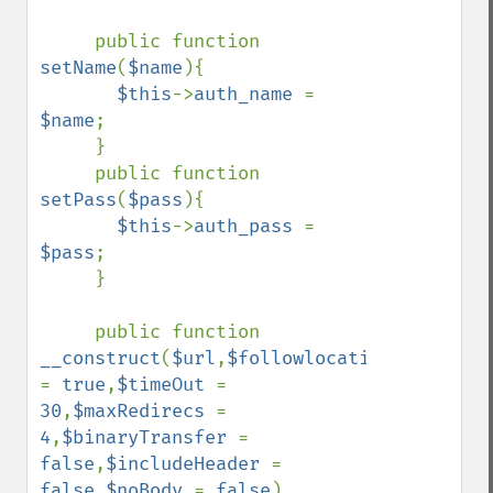
     public function 
setName
(
$name
){

$this
->
auth_name 
= 
$name
;

     }

     public function 
setPass
(
$pass
){

$this
->
auth_pass 
= 
$pass
;

     }

     public function 
__construct
(
$url
,
$followlocation 
= 
true
,
$timeOut 
= 
30
,
$maxRedirecs 
= 
4
,
$binaryTransfer 
= 
false
,
$includeHeader 
= 
false
,
$noBody 
= 
false
)
