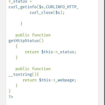
>
_status 
= 
curl_getinfo
(
$s
,
CURLINFO_HTTP_CODE
);

curl_close
(
$s
);

     }

   public function 
getHttpStatus
()

   {

       return 
$this
->
_status
;

   }

   public function 
__tostring
(){

      return 
$this
->
_webpage
;

   }
