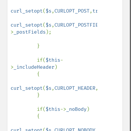
curl_setopt
(
$s
,
CURLOPT_POST
,
true
);

curl_setopt
(
$s
,
CURLOPT_POSTFIELDS
,
$this
-
>
_postFields
);

         }

         if(
$this
-
>
_includeHeader
)

         {

curl_setopt
(
$s
,
CURLOPT_HEADER
,
true
);

         }

         if(
$this
->
_noBody
)

         {

curl_setopt
(
$s
,
CURLOPT_NOBODY
,
true
);
