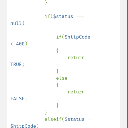
            }

            if(
$status 
=== 
null
)

            {

                if(
$httpCode 
< 
400
)

                {

                    return 
TRUE
;

                }

                else

                {

                    return 
FALSE
;

                }

            }

            elseif(
$status 
== 
$httpCode
)
