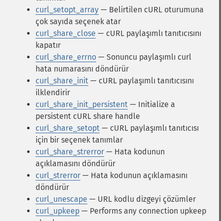
curl_setopt_array
— Belirtilen cURL oturumuna
çok sayıda seçenek atar
curl_share_close
— cURL paylaşımlı tanıtıcısını
kapatır
curl_share_errno
— Sonuncu paylaşımlı curl
hata numarasını döndürür
curl_share_init
— cURL paylaşımlı tanıtıcısını
ilklendirir
curl_share_init_persistent
— Initialize a
persistent cURL share handle
curl_share_setopt
— cURL paylaşımlı tanıtıcısı
için bir seçenek tanımlar
curl_share_strerror
— Hata kodunun
açıklamasını döndürür
curl_strerror
— Hata kodunun açıklamasını
döndürür
curl_unescape
— URL kodlu dizgeyi çözümler
curl_upkeep
— Performs any connection upkeep