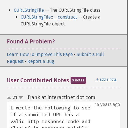
CURLStringFile
— The CURLStringFile class
CURLStringFile::__construct
— Create a
CURLStringFile object
Found A Problem?
Learn How To Improve This Page
•
Submit a Pull
Request
•
Report a Bug
＋
User Contributed Notes
add a note
9 notes
frank at interactinet dot com
21
¶
up
down
15 years ago
I wrote the following to see 
if a submitted URL has a 
valid http response code and 