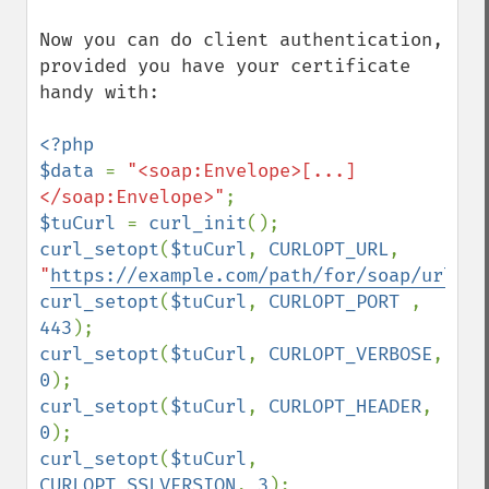
Now you can do client authentication, 
provided you have your certificate 
handy with:

<?php

$data 
= 
"<soap:Envelope>[...]
</soap:Envelope>"
$tuCurl 
= 
curl_init
curl_setopt
(
$tuCurl
, 
CURLOPT_URL
, 
"
https://example.com/path/for/soap/url/
"
curl_setopt
(
$tuCurl
, 
CURLOPT_PORT 
, 
443
curl_setopt
(
$tuCurl
, 
CURLOPT_VERBOSE
, 
0
curl_setopt
(
$tuCurl
, 
CURLOPT_HEADER
, 
0
curl_setopt
(
$tuCurl
, 
CURLOPT_SSLVERSION
, 
3