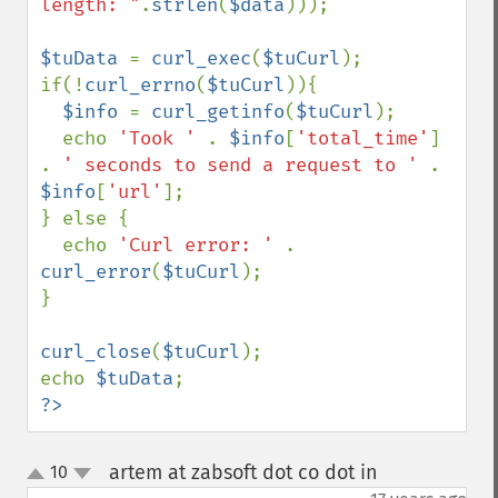
length: "
.
strlen
(
$data
)));

$tuData 
= 
curl_exec
(
$tuCurl
);

if(!
curl_errno
(
$tuCurl
)){

$info 
= 
curl_getinfo
(
$tuCurl
);

  echo 
'Took ' 
. 
$info
[
'total_time'
] 
. 
' seconds to send a request to ' 
. 
$info
[
'url'
];

} else {

  echo 
'Curl error: ' 
. 
curl_error
(
$tuCurl
);

}

curl_close
(
$tuCurl
);

echo 
$tuData
?>
artem at zabsoft dot co dot in
10
¶
up
down