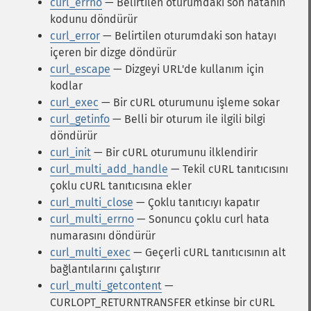
curl_errno
— Belirtilen oturumdaki son hatanın
kodunu döndürür
curl_error
— Belirtilen oturumdaki son hatayı
içeren bir dizge döndürür
curl_escape
— Dizgeyi URL'de kullanım için
kodlar
curl_exec
— Bir cURL oturumunu işleme sokar
curl_getinfo
— Belli bir oturum ile ilgili bilgi
döndürür
curl_init
— Bir cURL oturumunu ilklendirir
curl_multi_add_handle
— Tekil cURL tanıtıcısını
çoklu cURL tanıtıcısına ekler
curl_multi_close
— Çoklu tanıtıcıyı kapatır
curl_multi_errno
— Sonuncu çoklu curl hata
numarasını döndürür
curl_multi_exec
— Geçerli cURL tanıtıcısının alt
bağlantılarını çalıştırır
curl_multi_getcontent
—
CURLOPT_RETURNTRANSFER etkinse bir cURL