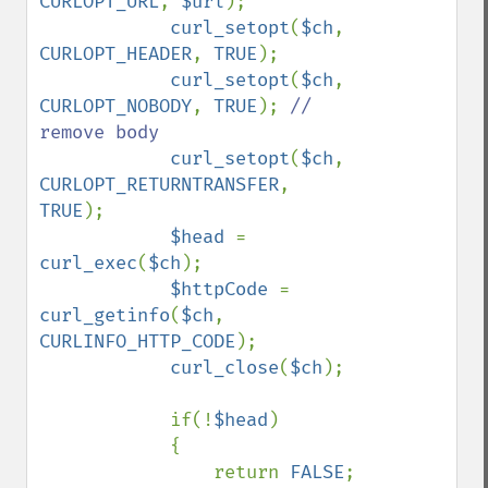
CURLOPT_URL
, 
$url
);

curl_setopt
(
$ch
, 
CURLOPT_HEADER
, 
TRUE
);

curl_setopt
(
$ch
, 
CURLOPT_NOBODY
, 
TRUE
); 
// 
remove body

curl_setopt
(
$ch
, 
CURLOPT_RETURNTRANSFER
, 
TRUE
);

$head 
= 
curl_exec
(
$ch
);

$httpCode 
= 
curl_getinfo
(
$ch
, 
CURLINFO_HTTP_CODE
);

curl_close
(
$ch
);

            if(!
$head
)

            {

                return 
FALSE
;
