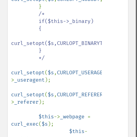
         }

/*

         if($this->_binary)

         {

curl_setopt($s,CURLOPT_BINARYTRANSFER,true
         }

         */

curl_setopt
(
$s
,
CURLOPT_USERAGENT
,
$this
-
>
_useragent
);

curl_setopt
(
$s
,
CURLOPT_REFERER
,
$this
-
>
_referer
);

$this
->
_webpage 
= 
curl_exec
(
$s
);

$this
-