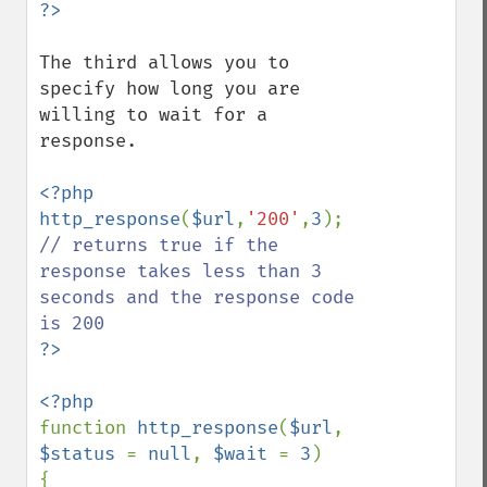
The third allows you to 
specify how long you are 
willing to wait for a 
response.

<?php

http_response
(
$url
,
'200'
,
3
); 
// returns true if the 
response takes less than 3 
seconds and the response code 
function 
http_response
(
$url
, 
$status 
= 
null
, 
$wait 
= 
3
)

{
