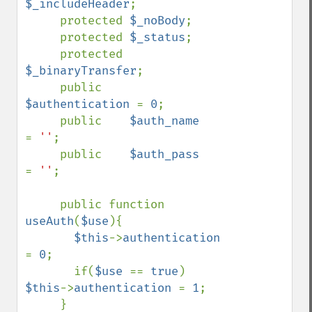
$_includeHeader
;

     protected 
$_noBody
;

     protected 
$_status
;

     protected 
$_binaryTransfer
;

     public    
$authentication 
= 
0
;

     public    
$auth_name      
= 
''
;

     public    
$auth_pass      
= 
''
;

     public function 
useAuth
(
$use
){

$this
->
authentication 
= 
0
;

       if(
$use 
== 
true
) 
$this
->
authentication 
= 
1
;

     }
