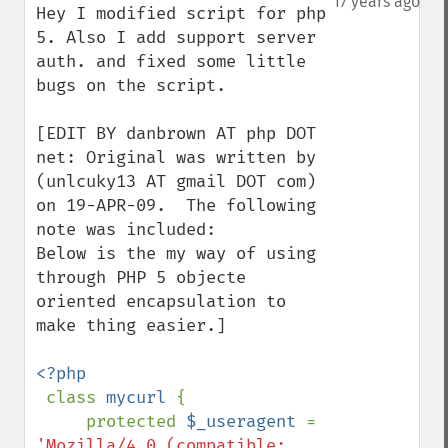
17 years ago
Hey I modified script for php 
5. Also I add support server 
auth. and fixed some little 
bugs on the script.

[EDIT BY danbrown AT php DOT 
net: Original was written by 
(unlcuky13 AT gmail DOT com) 
on 19-APR-09.  The following 
note was included:

Below is the my way of using 
through PHP 5 objecte 
oriented encapsulation to 
make thing easier.]

<?php

class 
mycurl 
{

     protected 
$_useragent 
= 
'Mozilla/4.0 (compatible; 