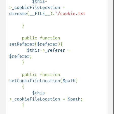
$this
-
>
_cookieFileLocation 
= 
dirname
(
__FILE__
).
'/cookie.txt'
;

     }

     public function 
setReferer
(
$referer
){

$this
->
_referer 
= 
$referer
;

     }

     public function 
setCookiFileLocation
(
$path
)

     {

$this
-
>
_cookieFileLocation 
= 
$path
;

     }
