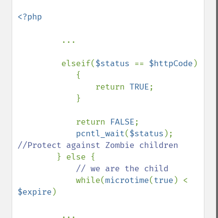
<?php

...

         elseif(
$status 
== 
$httpCode
) 

            { 

                return 
TRUE
; 

            } 

            return 
FALSE
; 

pcntl_wait
(
$status
); 
//Protect against Zombie children 

} else { 

// we are the child 

while(
microtime
(
true
) < 
$expire
) 

         ...
