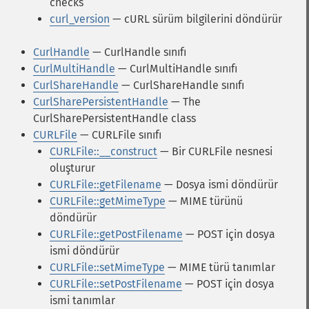
checks
curl_version
— cURL sürüm bilgilerini döndürür
CurlHandle
— CurlHandle sınıfı
CurlMultiHandle
— CurlMultiHandle sınıfı
CurlShareHandle
— CurlShareHandle sınıfı
CurlSharePersistentHandle
— The
CurlSharePersistentHandle class
CURLFile
— CURLFile sınıfı
CURLFile::__construct
— Bir CURLFile nesnesi
oluşturur
CURLFile::getFilename
— Dosya ismi döndürür
CURLFile::getMimeType
— MIME türünü
döndürür
CURLFile::getPostFilename
— POST için dosya
ismi döndürür
CURLFile::setMimeType
— MIME türü tanımlar
CURLFile::setPostFilename
— POST için dosya
ismi tanımlar