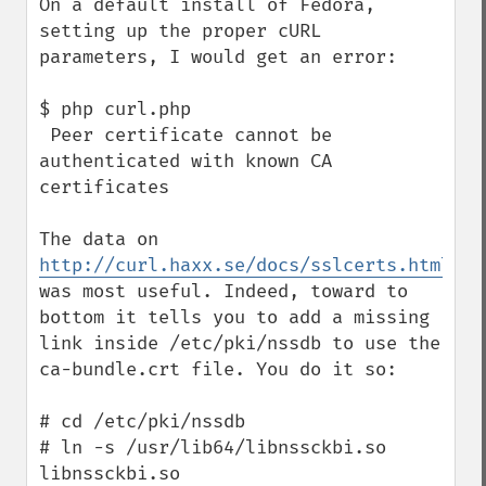
On a default install of Fedora, 
setting up the proper cURL 
parameters, I would get an error: 

$ php curl.php

 Peer certificate cannot be 
authenticated with known CA 
certificates

The data on 
http://curl.haxx.se/docs/sslcerts.html
was most useful. Indeed, toward to 
bottom it tells you to add a missing 
link inside /etc/pki/nssdb to use the 
ca-bundle.crt file. You do it so:

# cd /etc/pki/nssdb

# ln -s /usr/lib64/libnssckbi.so 
libnssckbi.so
