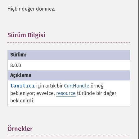
Hiçbir değer dönmez.
Sürüm Bilgisi
¶
8.0.0
tanıtıcı
için artık bir
CurlHandle
örneği
bekleniyor; evvelce,
resource
türünde bir değer
beklenirdi.
Örnekler
¶