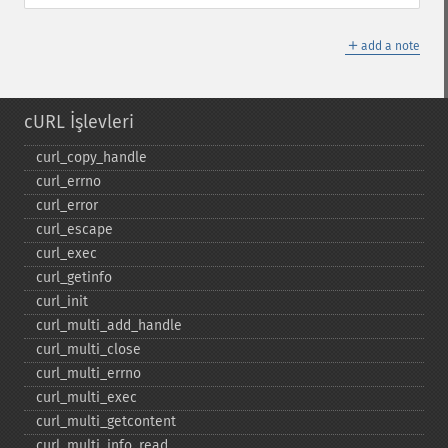
＋
add a note
cURL İşlevleri
curl_​copy_​handle
curl_​errno
curl_​error
curl_​escape
curl_​exec
curl_​getinfo
curl_​init
curl_​multi_​add_​handle
curl_​multi_​close
curl_​multi_​errno
curl_​multi_​exec
curl_​multi_​getcontent
curl_​multi_​info_​read