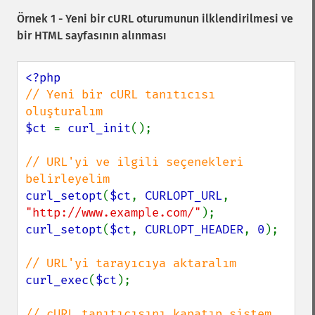
Örnek 1 - Yeni bir cURL oturumunun ilklendirilmesi ve
bir HTML sayfasının alınması
// Yeni bir cURL tanıtıcısı 
$ct 
= 
curl_init
();

// URL'yi ve ilgili seçenekleri 
curl_setopt
(
$ct
, 
CURLOPT_URL
, 
"http://www.example.com/"
curl_setopt
(
$ct
, 
CURLOPT_HEADER
, 
0
);

curl_exec
(
$ct
);

// cURL tanıtıcısını kapatıp sistem 