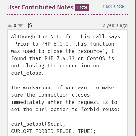
＋
User Contributed Notes
add a note
1 note
JS
0
2 years ago
¶
up
down
Although the Note for this call says 
"Prior to PHP 8.0.0, this function 
was used to close the resource", I 
found that PHP 7.4.33 on CentOS is 
not closing the connection on 
curl_close.

The workaround if you want to make 
sure the connection closes 
immediately after the request is to 
set the curl option to forbid reuse:

curl_setopt($curl, 
CURLOPT_FORBID_REUSE, TRUE);