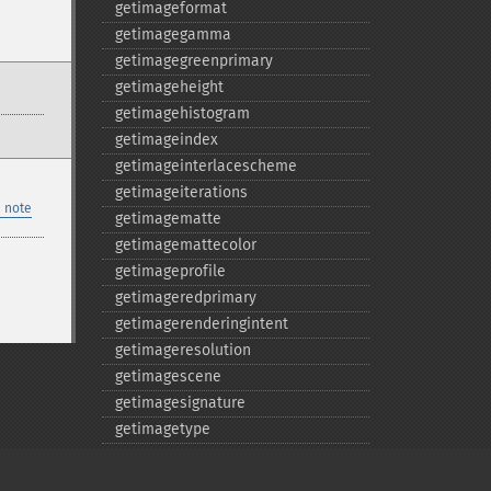
getimageformat
getimagegamma
getimagegreenprimary
getimageheight
getimagehistogram
getimageindex
getimageinterlacescheme
getimageiterations
 note
getimagematte
getimagemattecolor
getimageprofile
getimageredprimary
getimagerenderingintent
getimageresolution
getimagescene
getimagesignature
getimagetype
getimageunits
getimagewhitepoint