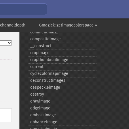
borderimage
charcoalimage
chopimage
echanneldepth
clear
Gmagick::getimagecolorspace »
commentimage
compositeimage
_​_​construct
cropimage
cropthumbnailimage
current
cyclecolormapimage
deconstructimages
despeckleimage
destroy
drawimage
edgeimage
embossimage
enhanceimage
equalizeimage