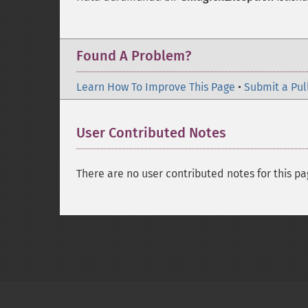
Found A Problem?
Learn How To Improve This Page
•
Submit a Pul
User Contributed Notes
There are no user contributed notes for this pa