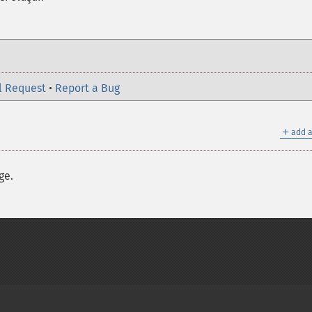
l Request
•
Report a Bug
＋
add a
ge.