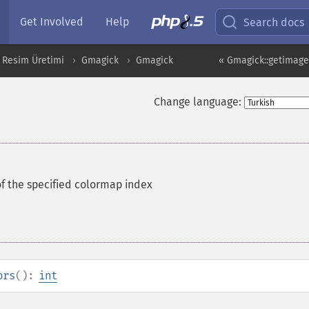
Get Involved
Help
Search docs
 Resim Üretimi
Gmagick
Gmagick
« Gmagick::getimag
Change language:
of the specified colormap index
ors
():
int