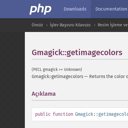
Downloads
Documentation
Önsöz
İşlev Başvuru Kılavuzu
Resim İşleme ve
Gmagick::getimagecolors
(PECL gmagick >= Unknown)
Gmagick::getimagecolors
—
Returns the color 
Açıklama
¶
public
function
Gmagick::getimagecol