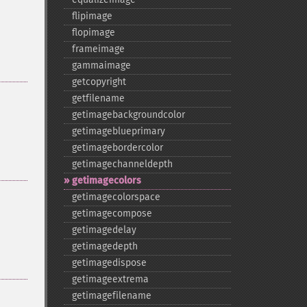
flipimage
flopimage
frameimage
gammaimage
getcopyright
getfilename
getimagebackgroundcolor
getimageblueprimary
getimagebordercolor
getimagechanneldepth
getimagecolors
getimagecolorspace
getimagecompose
getimagedelay
getimagedepth
getimagedispose
getimageextrema
getimagefilename