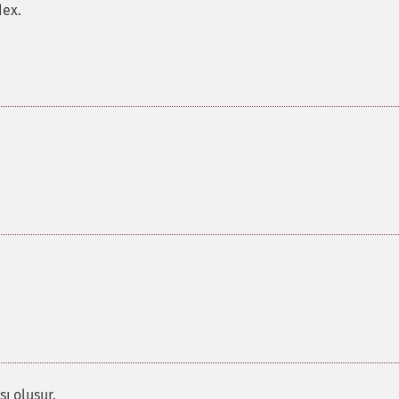
dex.
sı oluşur.