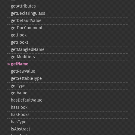
getAttributes
getDeclaringClass
getDefaultValue
getDocComment
getHook
getHooks
getMangledName
getModifiers
getName
getRawValue
getSettableType
getType
getValue
hasDefaultValue
hasHook
hasHooks
hasType
isAbstract