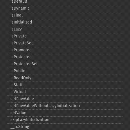
isDefault
isDynamic
isFinal
isInitialized
isLazy
isPrivate
isPrivateSet
isPromoted
isProtected
isProtectedSet
isPublic
isReadOnly
isStatic
isVirtual
setRawValue
setRawValueWithoutLazyInitialization
setValue
skipLazyInitialization
_​_​toString