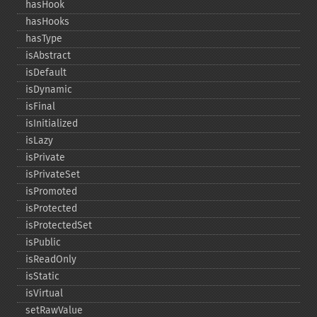
hasHook
hasHooks
hasType
isAbstract
isDefault
isDynamic
isFinal
isInitialized
isLazy
isPrivate
isPrivateSet
isPromoted
isProtected
isProtectedSet
isPublic
isReadOnly
isStatic
isVirtual
setRawValue