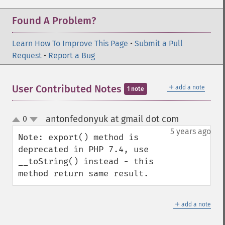
Found A Problem?
Learn How To Improve This Page
•
Submit a Pull
Request
•
Report a Bug
＋
User Contributed Notes
add a note
1 note
antonfedonyuk at gmail dot com
0
¶
up
down
5 years ago
Note: export() method is 
deprecated in PHP 7.4, use 
__toString() instead - this 
method return same result.
＋
add a note