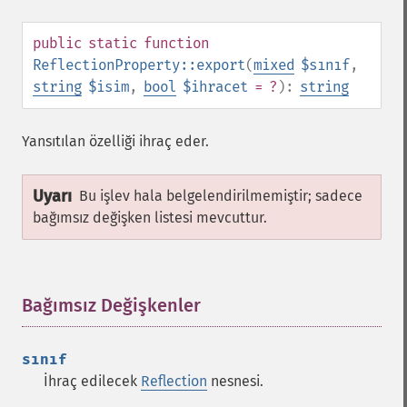
public
static
function
ReflectionProperty::export
(
mixed
$sınıf
,
string
$isim
,
bool
$ihracet
= ?
):
string
Yansıtılan özelliği ihraç eder.
Uyarı
Bu işlev hala belgelendirilmemiştir; sadece
bağımsız değişken listesi mevcuttur.
Bağımsız Değişkenler
¶
sınıf
İhraç edilecek
Reflection
nesnesi.