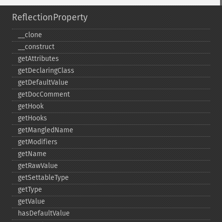
ReflectionProperty
_​_​clone
_​_​construct
getAttributes
getDeclaringClass
getDefaultValue
getDocComment
getHook
getHooks
getMangledName
getModifiers
getName
getRawValue
getSettableType
getType
getValue
hasDefaultValue