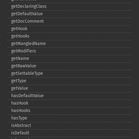
getDeclaringClass
getDefaultValue
getDocComment
getHook
getHooks
getMangledName
getModifiers
getName
getRawValue
getSettableType
getType
getValue
hasDefaultValue
hasHook
hasHooks
hasType
isAbstract
isDefault