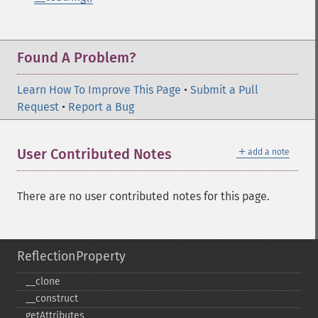
Found A Problem?
Learn How To Improve This Page
•
Submit a Pull
Request
•
Report a Bug
＋
User Contributed Notes
add a note
There are no user contributed notes for this page.
ReflectionProperty
_​_​clone
_​_​construct
getAttributes