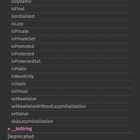
isDynamic
isFinal
isInitialized
isLazy
isPrivate
isPrivateSet
isPromoted
isProtected
isProtectedSet
isPublic
isReadOnly
isStatic
isVirtual
setRawValue
setRawValueWithoutLazyInitialization
setValue
skipLazyInitialization
_​_​toString
Deprecated