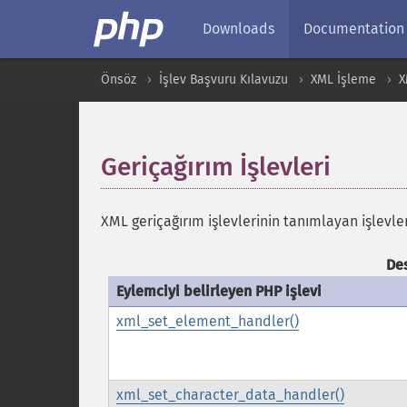
Downloads
Documentation
Önsöz
İşlev Başvuru Kılavuzu
XML İşleme
X
Geriçağırım İşlevleri
¶
XML geriçağırım işlevlerinin tanımlayan işlevler
De
Eylemciyi belirleyen PHP işlevi
xml_set_element_handler()
xml_set_character_data_handler()