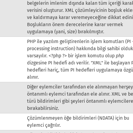
belgelerin imlenim dışında kalan tüm içeriği kara
verisini oluşturur. XML çözümleyicinin boşluk ek
ve kaldırmaya karar veremeyeceğine dikkat edini
Boşlukların önem derecelerine karar vermek
uygulamaya (yani, size) bırakılmıştır.
PHP ile yazılım geliştirenlerin işlem komutları (PI 
processing instruction) hakkında bilgi sahibi olduk
varsayılır. <?php ?> bir işlem komutu olup
php
dizgesine
PI hedefi
adı verilir. "XML" ile başlayan 
hedefleri hariç, tüm PI hedefleri uygulamaya özgü
alınır.
Diğer eylemciler tarafından ele alınmayan herşe
öntanımlı eylemci tarafından ele alınır. XML ve b
türü bildirimleri gibi şeyleri öntanımlı eylemciler
bırakabilirsiniz.
Çözümlenmeyen öğe bildirimleri (NDATA) için bu
eylemci çağrılır.