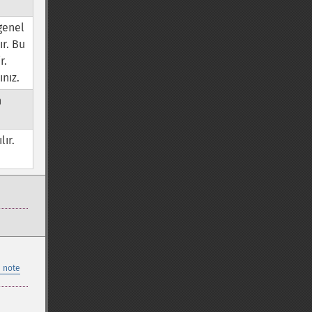
genel
r. Bu
r.
ınız.
n
lır.
 note