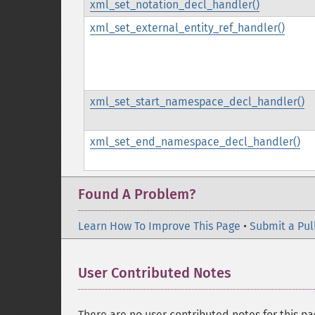
xml_set_notation_decl_handler()
xml_set_external_entity_ref_handler()
xml_set_start_namespace_decl_handler()
xml_set_end_namespace_decl_handler()
Found A Problem?
Learn How To Improve This Page
•
Submit a Pul
User Contributed Notes
There are no user contributed notes for this pa