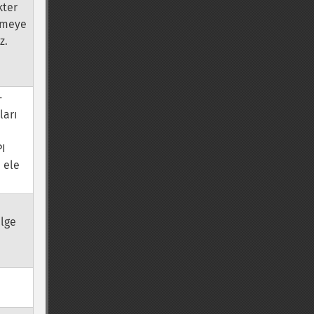
kter
lemeye
z.
-
ları
PI
 ele
y
elge
e