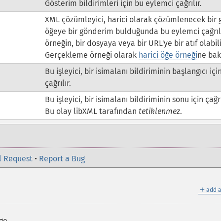
Gösterim bildirimleri için bu eylemci çağrılır.
XML çözümleyici, harici olarak çözümlenecek bir 
öğeye bir gönderim bulduğunda bu eylemci çağrılı
örneğin, bir dosyaya veya bir URL'ye bir atıf olabili
Gerçekleme örneği olarak
harici öğe örneği
ne bak
Bu işleyici, bir isimalanı bildiriminin başlangıcı içi
çağrılır.
Bu işleyici, bir isimalanı bildiriminin sonu için çağrı
Bu olay libXML tarafından
tetiklenmez
.
l Request
•
Report a Bug
＋
add a
ge.