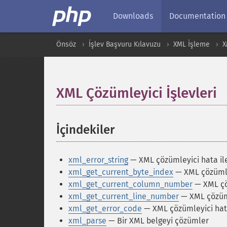
Downloads
Documentation
Önsöz
İşlev Başvuru Kılavuzu
XML İşleme
X
XML Çözümleyici İşlevleri
İçindekiler
¶
xml_error_string
— XML çözümleyici hata ile
xml_get_current_byte_index
— XML çözümley
xml_get_current_column_number
— XML çö
xml_get_current_line_number
— XML çözüml
xml_get_error_code
— XML çözümleyici ha
xml_parse
— Bir XML belgeyi çözümler