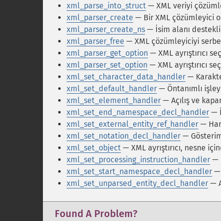
xml_parse_into_struct
— XML veriyi çözümle
xml_parser_create
— Bir XML çözümleyici o
xml_parser_create_ns
— İsim alanı destekli
xml_parser_free
— XML çözümleyiciyi serbes
xml_parser_get_option
— XML ayrıştırıcı se
xml_parser_set_option
— XML ayrıştırıcı seç
xml_set_character_data_handler
— Karakter
xml_set_default_handler
— Öntanımlı işleyi
xml_set_element_handler
— Açılış ve kapanı
xml_set_end_namespace_decl_handler
— İ
xml_set_external_entity_ref_handler
— Hari
xml_set_notation_decl_handler
— Gösterim b
xml_set_object
— XML ayrıştırıcı, nesne için
xml_set_processing_instruction_handler
— İ
xml_set_start_namespace_decl_handler
— 
xml_set_unparsed_entity_decl_handler
— A
Found A Problem?