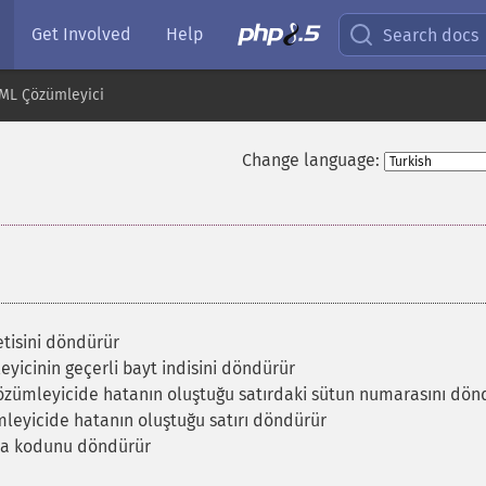
Get Involved
Help
Search docs
ML Çözümleyici
Change language:
¶
tisini döndürür
icinin geçerli bayt indisini döndürür
zümleyicide hatanın oluştuğu satırdaki sütun numarasını dön
eyicide hatanın oluştuğu satırı döndürür
ta kodunu döndürür