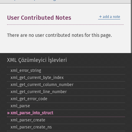
＋
User Contributed Notes
add a note
There are no user contributed notes for this page.
XML Çözümleyici İşlevleri
xml_​error_​string
xml_​get_​current_​byte_​index
xml_​get_​current_​column_​number
xml_​get_​current_​line_​number
xml_​get_​error_​code
xml_​parse
xml_​parse_​into_​struct
xml_​parser_​create
xml_​parser_​create_​ns