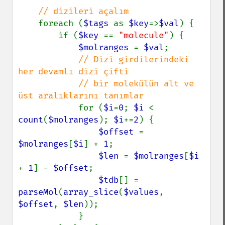
// dizileri açalım

foreach (
$tags 
as 
$key
=>
$val
) {

        if (
$key 
== 
"molecule"
) {

$molranges 
= 
$val
;

// Dizi girdilerindeki 
her devamlı dizi çifti

            // bir molekülün alt ve 
üst aralıklarını tanımlar

for (
$i
=
0
; 
$i 
< 
count
(
$molranges
); 
$i
+=
2
) {

$offset 
= 
$molranges
[
$i
] + 
1
;

$len 
= 
$molranges
[
$i 
+ 
1
] - 
$offset
;

$tdb
[] = 
parseMol
(
array_slice
(
$values
, 
$offset
, 
$len
));

            }
