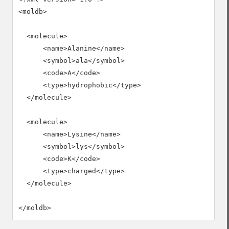
<moldb>

  <molecule>

      <name>Alanine</name>

      <symbol>ala</symbol>

      <code>A</code>

      <type>hydrophobic</type>

  </molecule>

  <molecule>

      <name>Lysine</name>

      <symbol>lys</symbol>

      <code>K</code>

      <type>charged</type>

  </molecule>

</moldb>