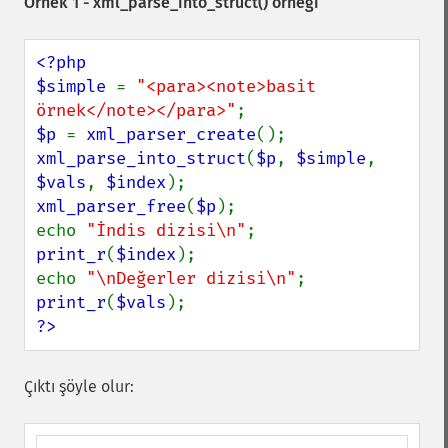
Örnek 1 -
xml_parse_into_struct()
örneği
<?php

$simple 
= 
"<para><note>basit 
örnek</note></para>"
$p 
= 
xml_parser_create
xml_parse_into_struct
(
$p
, 
$simple
, 
$vals
, 
$index
xml_parser_free
(
$p
);

echo 
"İndis dizisi\n"
print_r
(
$index
);

echo 
"\nDeğerler dizisi\n"
print_r
(
$vals
?>
Çıktı şöyle olur: