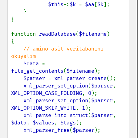
$this
->
$k 
= 
$aa
[
$k
];

    }

}

function 
readDatabase
(
$filename
)

{

// amino asit veritabanını 
okuyalım

$data 
= 
file_get_contents
(
$filename
);

$parser 
= 
xml_parser_create
();

xml_parser_set_option
(
$parser
, 
XML_OPTION_CASE_FOLDING
, 
0
);

xml_parser_set_option
(
$parser
, 
XML_OPTION_SKIP_WHITE
, 
1
);

xml_parse_into_struct
(
$parser
, 
$data
, 
$values
, 
$tags
);

xml_parser_free
(
$parser
);
