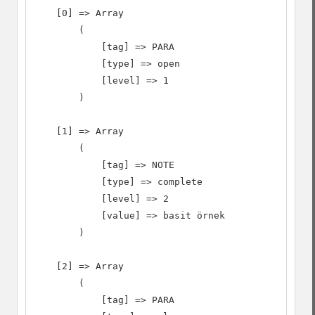
    [0] => Array

        (

            [tag] => PARA

            [type] => open

            [level] => 1

        )

    [1] => Array

        (

            [tag] => NOTE

            [type] => complete

            [level] => 2

            [value] => basit örnek

        )

    [2] => Array

        (

            [tag] => PARA
