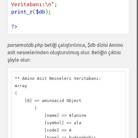
Veritabanı:\n"
print_r
(
$db
);

?>
parsemoldb.php
betiği çalıştırılınca,
$db
dizisi Amino
asit nesnelerinden oluşturulmuş olur. Betiğin çıktısı
şöyle olur:
** Amino Asit Nesneleri Veritabanı:

Array

(

    [0] => aminoacid Object

        (

            [name] => Alanine

            [symbol] => ala

            [code] => A

            [type] => hydrophobic
