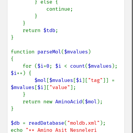
        } else {

            continue;

        }

    }

    return 
$tdb
;

}

function 
parseMol
(
$mvalues
)

{

    for (
$i
=
0
; 
$i 
< 
count
(
$mvalues
); 
$i
++) {

$mol
[
$mvalues
[
$i
][
"tag"
]] = 
$mvalues
[
$i
][
"value"
];

    }

    return new 
AminoAcid
(
$mol
);

}

$db 
= 
readDatabase
(
"moldb.xml"
);

echo 
"** Amino Asit Nesneleri 