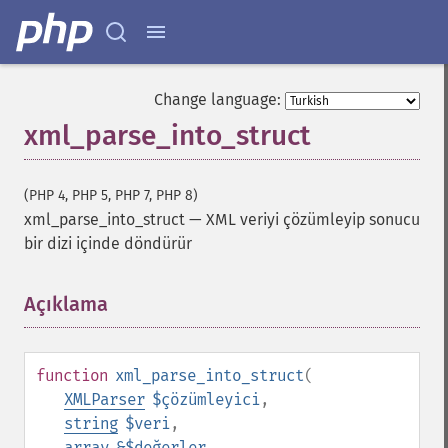
Change language:
xml_parse_into_struct
(PHP 4, PHP 5, PHP 7, PHP 8)
xml_parse_into_struct
—
XML veriyi çözümleyip sonucu
bir dizi içinde döndürür
Açıklama
¶
function
xml_parse_into_struct
(
XMLParser
$çözümleyici
,
string
$veri
,
array
&$değerler
,