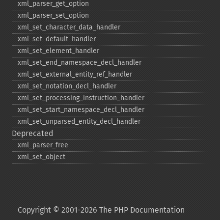
xml_​parser_​get_​option
xml_​parser_​set_​option
xml_​set_​character_​data_​handler
xml_​set_​default_​handler
xml_​set_​element_​handler
xml_​set_​end_​namespace_​decl_​handler
xml_​set_​external_​entity_​ref_​handler
xml_​set_​notation_​decl_​handler
xml_​set_​processing_​instruction_​handler
xml_​set_​start_​namespace_​decl_​handler
xml_​set_​unparsed_​entity_​decl_​handler
Deprecated
xml_​parser_​free
xml_​set_​object
Copyright © 2001-2026 The PHP Documentation