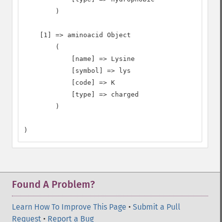
        )

    [1] => aminoacid Object

        (

            [name] => Lysine

            [symbol] => lys

            [code] => K

            [type] => charged

        )

)
Found A Problem?
Learn How To Improve This Page
•
Submit a Pull
Request
•
Report a Bug