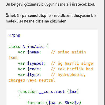
Bu belgeyi çözümleyip uygun nesneleri üretecek kod:
Örnek 3 - parsemoldb.php - moldb.xml dosyasını bir
moleküler nesne dizisine çözümler
<?php

class 
AminoAcid 
{

    var 
$name
;    
// amino asidin 
ismi

var 
$symbol
;  
// üç harfli simge

var 
$code
;    
// tek harflik kod

var 
$type
;    
// hydrophobic, 
charged veya neutral

function 
__construct 
(
$aa
)

    {

        foreach (
$aa 
as 
$k
=>
$v
)
