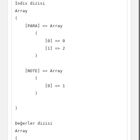
İndis dizisi

Array

(

    [PARA] => Array

        (

            [0] => 0

            [1] => 2

        )

    [NOTE] => Array

        (

            [0] => 1

        )

)

Değerler dizisi

Array

(
