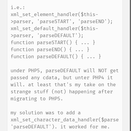
i.e.:

xml_set_element_handler($this-
>parser, 'parseSTART', 'parseEND');

xml_set_default_handler($this-
>parser, 'parseDEFAULT');

function parseSTART() { ... }

function parseEND() { ... }

function parseDEFAULT() { ... } 

under PHP5, parseDEFAULT will NOT get 
passed any cdata, but unter PHP4 it 
will. at least that's my take on the 
strange stuff (not) happening after 
migrating to PHP5.

my solution was to add a 
xml_set_character_data_handler($parser, 
'parseDEFAULT'). it worked for me.