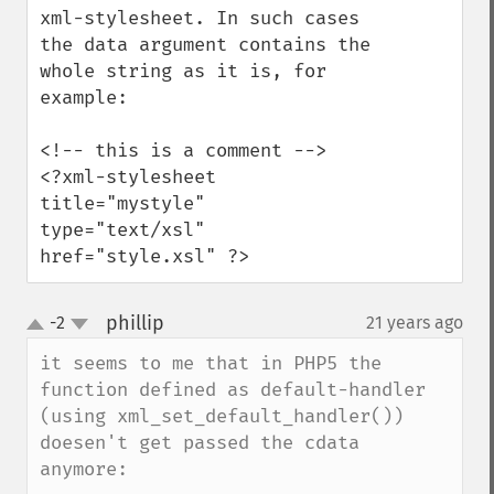
xml-stylesheet. In such cases 
the data argument contains the 
whole string as it is, for 
example:

<!-- this is a comment -->

<?xml-stylesheet 
title="mystyle" 
type="text/xsl" 
href="style.xsl" ?>
phillip
-2
21 years ago
¶
up
down
it seems to me that in PHP5 the 
function defined as default-handler 
(using xml_set_default_handler()) 
doesen't get passed the cdata 
anymore:
