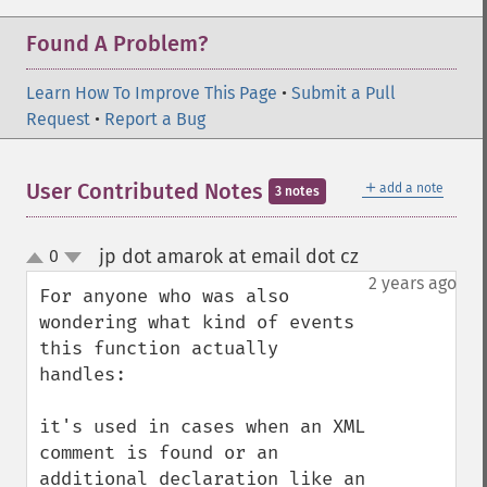
Found A Problem?
Learn How To Improve This Page
•
Submit a Pull
Request
•
Report a Bug
＋
User Contributed Notes
add a note
3 notes
jp dot amarok at email dot cz
0
¶
up
down
2 years ago
For anyone who was also 
wondering what kind of events 
this function actually 
handles:

it's used in cases when an XML 
comment is found or an 
additional declaration like an 