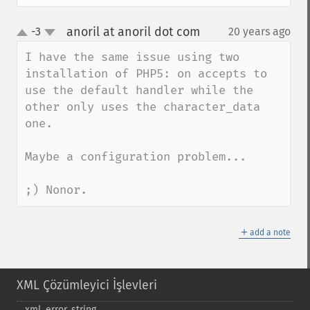
anoril at anoril dot com
-3
20 years ago
¶
up
down
I have the same issue using two 
installation of PHP5: on accepts to 
use the default handler while the 
other only uses the character_data 
one.

Maybe a configuration problem...

;) Nonor.
＋
add a note
XML Çözümleyici İşlevleri
xml_​error_​string