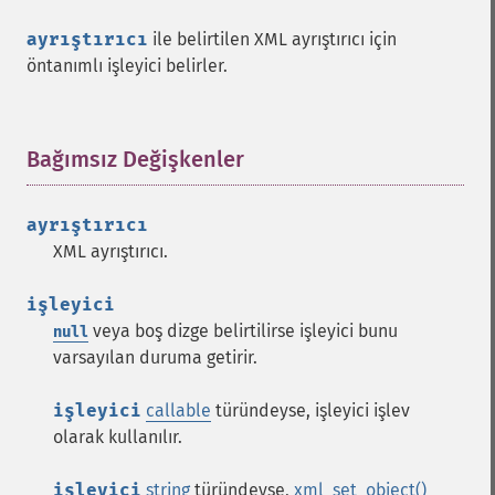
ayrıştırıcı
ile belirtilen XML ayrıştırıcı için
öntanımlı işleyici belirler.
Bağımsız Değişkenler
¶
ayrıştırıcı
XML ayrıştırıcı.
işleyici
veya boş dizge belirtilirse işleyici bunu
null
varsayılan duruma getirir.
işleyici
callable
türündeyse, işleyici işlev
olarak kullanılır.
işleyici
string
türündeyse,
xml_set_object()