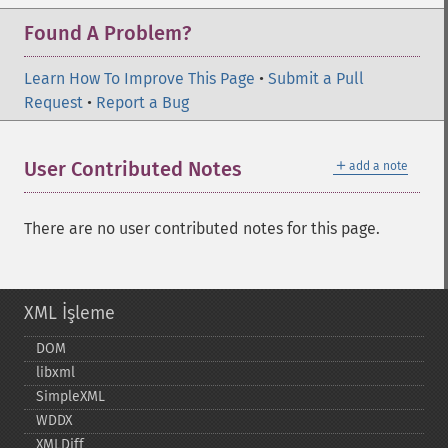
Found A Problem?
Learn How To Improve This Page
•
Submit a Pull
Request
•
Report a Bug
＋
User Contributed Notes
add a note
There are no user contributed notes for this page.
XML İşleme
DOM
libxml
SimpleXML
WDDX
XMLDiff