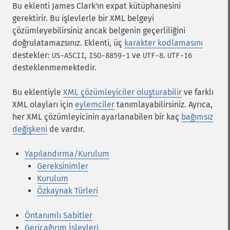
Bu eklenti James Clark'ın
expat
kütüphanesini
gerektirir. Bu işlevlerle bir XML belgeyi
çözümleyebilirsiniz ancak belgenin geçerliliğini
doğrulatamazsınız. Eklenti, üç
karakter kodlamasını
destekler:
,
ve
.
US-ASCII
ISO-8859-1
UTF-8
UTF-16
desteklenmemektedir.
Bu eklentiyle
XML çözümleyiciler oluşturabilir
ve farklı
XML olayları için
eylemciler
tanımlayabilirsiniz. Ayrıca,
her XML çözümleyicinin ayarlanabilen bir kaç
bağımsız
değişkeni
de vardır.
Yapılandırma/Kurulum
Gereksinimler
Kurulum
Özkaynak Türleri
Öntanımlı Sabitler
Geriçağırım İşlevleri