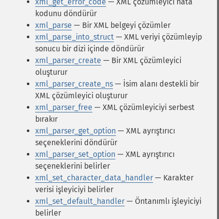
xml_get_error_code
— XML çözümleyici hata
kodunu döndürür
xml_parse
— Bir XML belgeyi çözümler
xml_parse_into_struct
— XML veriyi çözümleyip
sonucu bir dizi içinde döndürür
xml_parser_create
— Bir XML çözümleyici
oluşturur
xml_parser_create_ns
— İsim alanı destekli bir
XML çözümleyici oluşturur
xml_parser_free
— XML çözümleyiciyi serbest
bırakır
xml_parser_get_option
— XML ayrıştırıcı
seçeneklerini döndürür
xml_parser_set_option
— XML ayrıştırıcı
seçeneklerini belirler
xml_set_character_data_handler
— Karakter
verisi işleyiciyi belirler
xml_set_default_handler
— Öntanımlı işleyiciyi
belirler