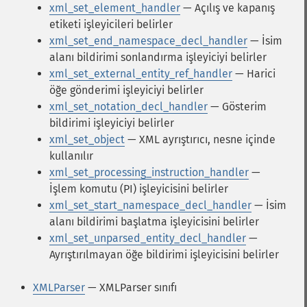
xml_set_element_handler
— Açılış ve kapanış
etiketi işleyicileri belirler
xml_set_end_namespace_decl_handler
— İsim
alanı bildirimi sonlandırma işleyiciyi belirler
xml_set_external_entity_ref_handler
— Harici
öğe gönderimi işleyiciyi belirler
xml_set_notation_decl_handler
— Gösterim
bildirimi işleyiciyi belirler
xml_set_object
— XML ayrıştırıcı, nesne içinde
kullanılır
xml_set_processing_instruction_handler
—
İşlem komutu (PI) işleyicisini belirler
xml_set_start_namespace_decl_handler
— İsim
alanı bildirimi başlatma işleyicisini belirler
xml_set_unparsed_entity_decl_handler
—
Ayrıştırılmayan öğe bildirimi işleyicisini belirler
XMLParser
— XMLParser sınıfı