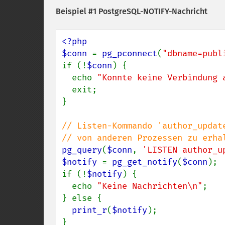
Beispiel #1 PostgreSQL-NOTIFY-Nachricht
<?php

$conn 
= 
pg_pconnect
(
"dbname=publ
if (!
$conn
) {

  echo 
"Konnte keine Verbindung 
  exit;

}

// Listen-Kommando 'author_update
pg_query
(
$conn
, 
'LISTEN author_u
$notify 
= 
pg_get_notify
(
$conn
);

if (!
$notify
) {

  echo 
"Keine Nachrichten\n"
;

} else {

print_r
(
$notify
);
