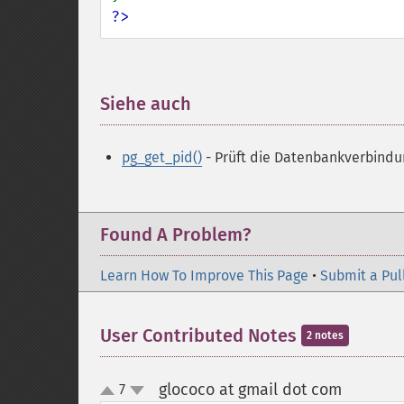
?>
Siehe auch
¶
pg_get_pid()
- Prüft die Datenbankverbindu
Found A Problem?
Learn How To Improve This Page
•
Submit a Pul
User Contributed Notes
2 notes
glococo at gmail dot com
7
¶
up