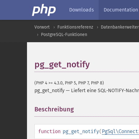
Downloads
Documentation
Vorwort
Funktionsreferenz
Datenbankerweite
PostgreSQL-Funktionen
pg_get_notify
(PHP 4 >= 4.3.0, PHP 5, PHP 7, PHP 8)
pg_get_notify
—
Liefert eine SQL-NOTIFY-Nachr
Beschreibung
¶
function
pg_get_notify
(
PgSql\Connect