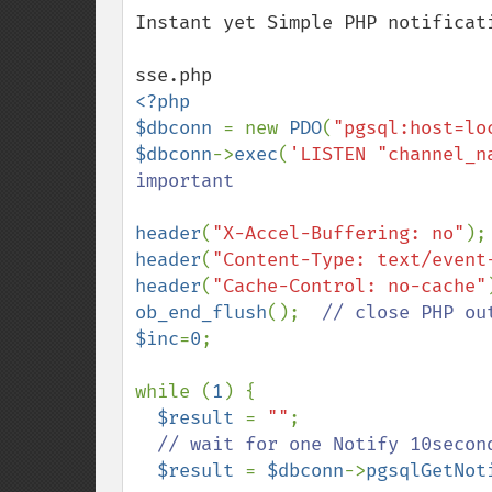
down
Instant yet Simple PHP notificati
<?php

$dbconn 
= new 
PDO
(
"pgsql:host=lo
$dbconn
->
exec
(
'LISTEN "channel_n
important

header
(
"X-Accel-Buffering: no"
);
header
(
"Content-Type: text/event
header
(
"Cache-Control: no-cache"
ob_end_flush
();  
$inc
=
0
;

while (
1
) {

$result 
= 
""
;

// wait for one Notify 10second
$result 
= 
$dbconn
->
pgsqlGetNot