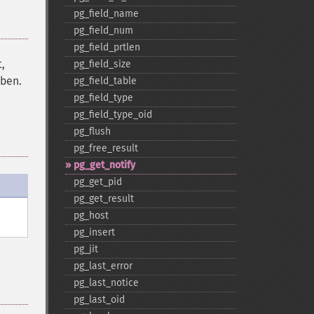
pg_​field_​name
pg_​field_​num
pg_​field_​prtlen
,
pg_​field_​size
ben.
pg_​field_​table
pg_​field_​type
pg_​field_​type_​oid
pg_​flush
pg_​free_​result
pg_​get_​notify
pg_​get_​pid
pg_​get_​result
pg_​host
pg_​insert
pg_​jit
pg_​last_​error
pg_​last_​notice
pg_​last_​oid