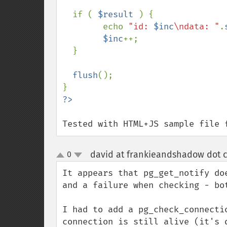
  if ( 
$result 
) { 

        echo 
"id: 
$inc
\ndata: "
.
$inc
++;

  }

flush
();

Tested with HTML+JS sample file 
david at frankieandshadow dot 
0
up
down
It appears that pg_get_notify do
and a failure when checking - bot
I had to add a pg_check_connecti
connection is still alive (it's 