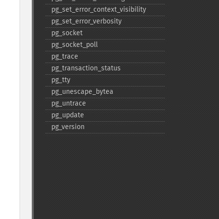
pg_​set_​error_​context_​visibility
pg_​set_​error_​verbosity
pg_​socket
pg_​socket_​poll
pg_​trace
pg_​transaction_​status
pg_​tty
pg_​unescape_​bytea
pg_​untrace
pg_​update
pg_​version