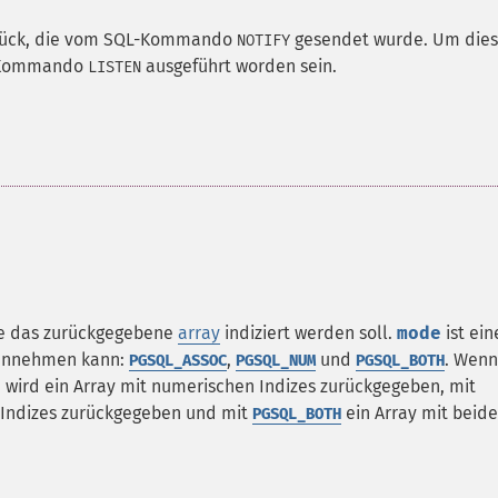
urück, die vom SQL-Kommando
gesendet wurde. Um die
NOTIFY
L-Kommando
ausgeführt worden sein.
LISTEN
ie das zurückgegebene
array
indiziert werden soll.
mode
ist ein
 annehmen kann:
,
und
. Wenn
PGSQL_ASSOC
PGSQL_NUM
PGSQL_BOTH
 wird ein Array mit numerischen Indizes zurückgegeben, mit
s Indizes zurückgegeben und mit
ein Array mit beid
PGSQL_BOTH