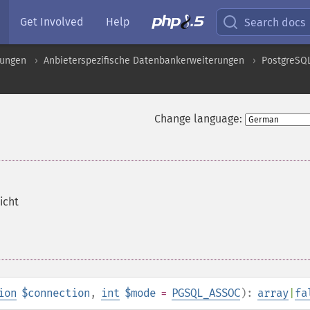
Get Involved
Help
Search docs
rungen
Anbieterspezifische Datenbankerweiterungen
PostgreSQ
Change language:
icht
ion
$connection
,
int
$mode
=
PGSQL_ASSOC
):
array
|
fa