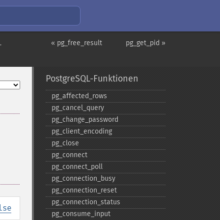
L
« pg_free_result
pg_get_pid »
PostgreSQL-Funktionen
pg_​affected_​rows
pg_​cancel_​query
pg_​change_​password
pg_​client_​encoding
pg_​close
pg_​connect
pg_​connect_​poll
pg_​connection_​busy
pg_​connection_​reset
pg_​connection_​status
lse
pg_​consume_​input