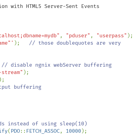
on with HTML5 Server-Sent Events

calhost;dbname=mydb"
, 
"pduser"
, 
"userpass"
ame"'
);   
// those doublequotes are very 
 
-stream"
s instead of using sleep(10)

ify
(
PDO
::
FETCH_ASSOC
, 
10000
); 
