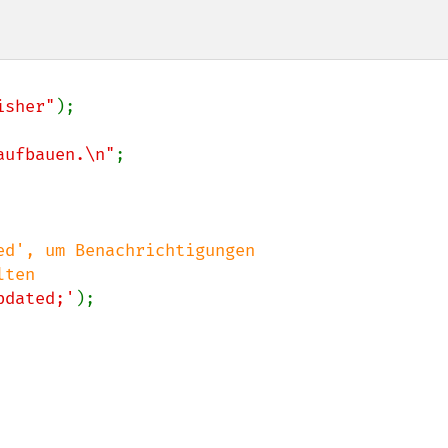
isher"
);

aufbauen.\n"
;

d', um Benachrichtigungen

pdated;'