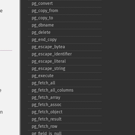
pg_​convert
se
pg_​copy_​from
pg_​copy_​to
pg_​dbname
pg_​delete
pg_​end_​copy
pg_​escape_​bytea
pg_​escape_​identifier
pg_​escape_​literal
pg_​escape_​string
pg_​execute
pg_​fetch_​all
e
pg_​fetch_​all_​columns
pg_​fetch_​array
pg_​fetch_​assoc
en
pg_​fetch_​object
pg_​fetch_​result
pg_​fetch_​row
pg_​field_​is_​null