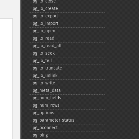
pg_​lo_​close
pg_​lo_​create
pg_​lo_​export
pg_​lo_​import
pg_​lo_​open
pg_​lo_​read
pg_​lo_​read_​all
pg_​lo_​seek
pg_​lo_​tell
pg_​lo_​truncate
pg_​lo_​unlink
pg_​lo_​write
pg_​meta_​data
pg_​num_​fields
pg_​num_​rows
pg_​options
pg_​parameter_​status
pg_​pconnect
pg_​ping