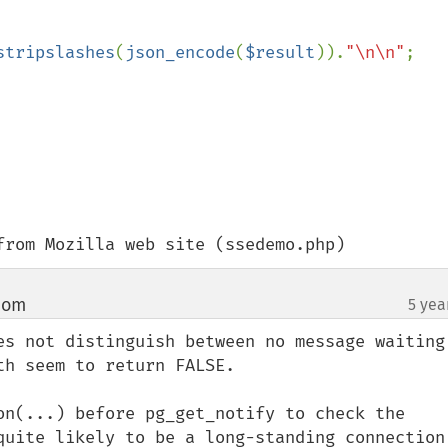
stripslashes
(
json_encode
(
$result
)).
"\n\n"
;

from Mozilla web site (ssedemo.php)
com
5 yea
¶
es not distinguish between no message waiting 
h seem to return FALSE.

on(...) before pg_get_notify to check the 
quite likely to be a long-standing connection 