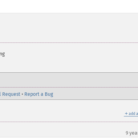
ng
l Request
•
Report a Bug
＋
add a
9 yea