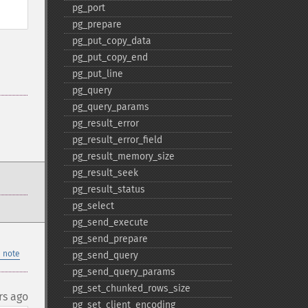
pg_​port
pg_​prepare
pg_​put_​copy_​data
pg_​put_​copy_​end
pg_​put_​line
pg_​query
pg_​query_​params
pg_​result_​error
pg_​result_​error_​field
pg_​result_​memory_​size
pg_​result_​seek
pg_​result_​status
pg_​select
pg_​send_​execute
pg_​send_​prepare
 note
pg_​send_​query
pg_​send_​query_​params
pg_​set_​chunked_​rows_​size
rs ago
pg_​set_​client_​encoding