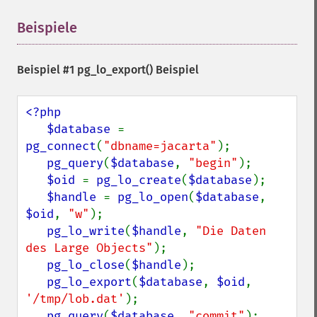
Beispiele
¶
Beispiel #1
pg_lo_export()
Beispiel
<?php

   $database 
= 
pg_connect
(
"dbname=jacarta"
);

pg_query
(
$database
, 
"begin"
);

$oid 
= 
pg_lo_create
(
$database
);

$handle 
= 
pg_lo_open
(
$database
, 
$oid
, 
"w"
);

pg_lo_write
(
$handle
, 
"Die Daten 
des Large Objects"
);

pg_lo_close
(
$handle
);

pg_lo_export
(
$database
, 
$oid
, 
'/tmp/lob.dat'
);

pg_query
(
$database
, 
"commit"