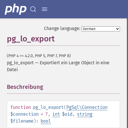
Change language:
pg_lo_export
(PHP 4 >= 4.2.0, PHP 5, PHP 7, PHP 8)
pg_lo_export
—
Exportiert ein Large Object in eine
Datei
Beschreibung
¶
function
pg_lo_export
(
PgSql\Connection
$connection
= ?
,
int
$oid
,
string
$filename
):
bool