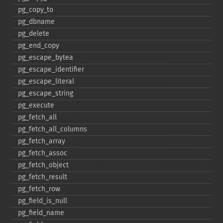
pg_​copy_​to
pg_​dbname
pg_​delete
pg_​end_​copy
pg_​escape_​bytea
pg_​escape_​identifier
pg_​escape_​literal
pg_​escape_​string
pg_​execute
pg_​fetch_​all
pg_​fetch_​all_​columns
pg_​fetch_​array
pg_​fetch_​assoc
pg_​fetch_​object
pg_​fetch_​result
pg_​fetch_​row
pg_​field_​is_​null
pg_​field_​name