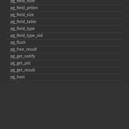
pg_​field_​num
pg_​field_​prtlen
pg_​field_​size
pg_​field_​table
pg_​field_​type
pg_​field_​type_​oid
pg_​flush
pg_​free_​result
pg_​get_​notify
pg_​get_​pid
pg_​get_​result
pg_​host
pg_​insert
pg_​jit
pg_​last_​error
pg_​last_​notice
pg_​last_​oid
pg_​lo_​close
pg_​lo_​create