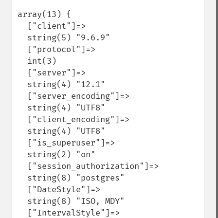
array(13) {

  ["client"]=>

  string(5) "9.6.9"

  ["protocol"]=>

  int(3)

  ["server"]=>

  string(4) "12.1"

  ["server_encoding"]=>

  string(4) "UTF8"

  ["client_encoding"]=>

  string(4) "UTF8"

  ["is_superuser"]=>

  string(2) "on"

  ["session_authorization"]=>

  string(8) "postgres"

  ["DateStyle"]=>

  string(8) "ISO, MDY"

  ["IntervalStyle"]=>
