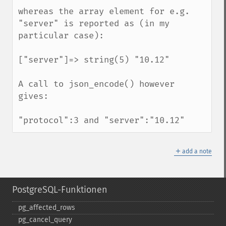
whereas the array element for e.g. 
"server" is reported as (in my 
particular case):

["server"]=> string(5) "10.12"

A call to json_encode() however 
gives:

"protocol":3 and "server":"10.12"
＋
add a note
PostgreSQL-Funktionen
pg_​affected_​rows
pg_​cancel_​query