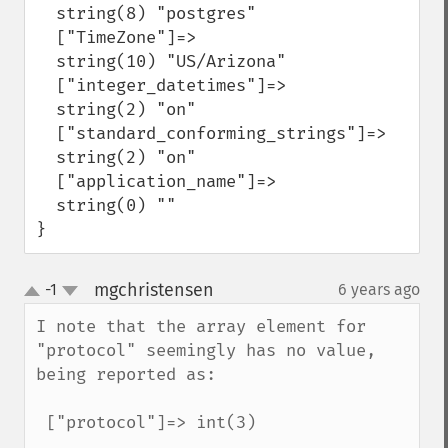
  string(8) "postgres"

  ["TimeZone"]=>

  string(10) "US/Arizona"

  ["integer_datetimes"]=>

  string(2) "on"

  ["standard_conforming_strings"]=>

  string(2) "on"

  ["application_name"]=>

  string(0) ""

}
mgchristensen
-1
6 years ago
¶
up
down
I note that the array element for 
"protocol" seemingly has no value, 
being reported as:

 ["protocol"]=> int(3)
