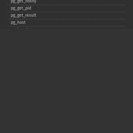
pg_​get_​notify
pg_​get_​pid
pg_​get_​result
pg_​host
pg_​insert
pg_​jit
pg_​last_​error
pg_​last_​notice
pg_​last_​oid
pg_​lo_​close
pg_​lo_​create
pg_​lo_​export
pg_​lo_​import
pg_​lo_​open
pg_​lo_​read
pg_​lo_​read_​all
pg_​lo_​seek
pg_​lo_​tell
pg_​lo_​truncate