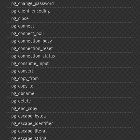
pg_​change_​password
pg_​client_​encoding
pg_​close
pg_​connect
pg_​connect_​poll
pg_​connection_​busy
pg_​connection_​reset
pg_​connection_​status
pg_​consume_​input
pg_​convert
pg_​copy_​from
pg_​copy_​to
pg_​dbname
pg_​delete
pg_​end_​copy
pg_​escape_​bytea
pg_​escape_​identifier
pg_​escape_​literal
pg_​escape_​string