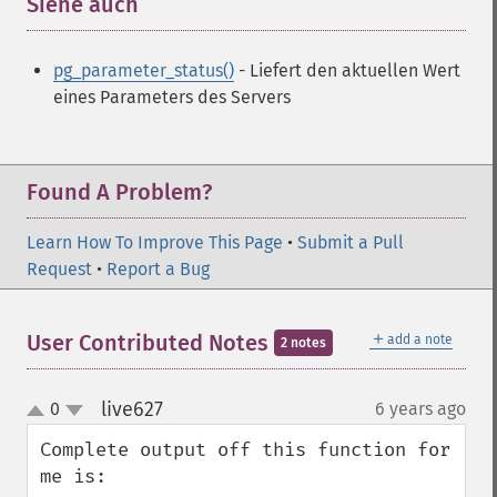
Siehe auch
¶
pg_parameter_status()
- Liefert den aktuellen Wert
eines Parameters des Servers
Found A Problem?
Learn How To Improve This Page
•
Submit a Pull
Request
•
Report a Bug
＋
User Contributed Notes
add a note
2 notes
live627
0
6 years ago
¶
up
down
Complete output off this function for 
me is:
