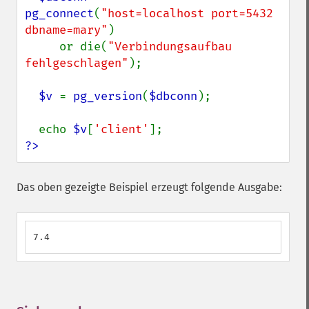
pg_connect
(
"host=localhost port=5432 
dbname=mary"
)

     or die(
"Verbindungsaufbau 
fehlgeschlagen"
);

$v 
= 
pg_version
(
$dbconn
);

  echo 
$v
[
'client'
?>
Das oben gezeigte Beispiel erzeugt folgende Ausgabe:
7.4