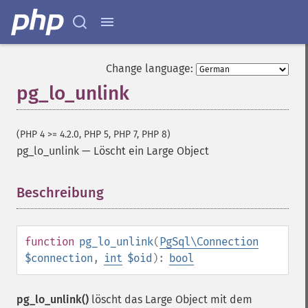
Change language:
pg_lo_unlink
(PHP 4 >= 4.2.0, PHP 5, PHP 7, PHP 8)
pg_lo_unlink
—
Löscht ein Large Object
Beschreibung
¶
function
pg_lo_unlink
(
PgSql\Connection
$connection
,
int
$oid
):
bool
pg_lo_unlink()
löscht das Large Object mit dem