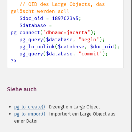
// OID des Large Objects, das 
gelöscht werden soll

$doc_oid 
= 
189762345
;

$database 
= 
pg_connect
(
"dbname=jacarta"
);

pg_query
(
$database
, 
"begin"
);

pg_lo_unlink
(
$database
, 
$doc_oid
);

pg_query
(
$database
, 
"commit"
?>
Siehe auch
¶
pg_lo_create()
- Erzeugt ein Large Object
pg_lo_import()
- Importiert ein Large Object aus
einer Datei