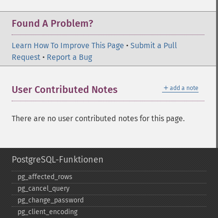
Found A Problem?
Learn How To Improve This Page
•
Submit a Pull
Request
•
Report a Bug
＋
User Contributed Notes
add a note
There are no user contributed notes for this page.
PostgreSQL-Funktionen
pg_​affected_​rows
pg_​cancel_​query
pg_​change_​password
pg_​client_​encoding