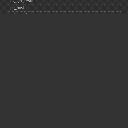
pg_​get_​result
pg_​host
pg_​insert
pg_​jit
pg_​last_​error
pg_​last_​notice
pg_​last_​oid
pg_​lo_​close
pg_​lo_​create
pg_​lo_​export
pg_​lo_​import
pg_​lo_​open
pg_​lo_​read
pg_​lo_​read_​all
pg_​lo_​seek
pg_​lo_​tell
pg_​lo_​truncate
pg_​lo_​unlink
pg_​lo_​write