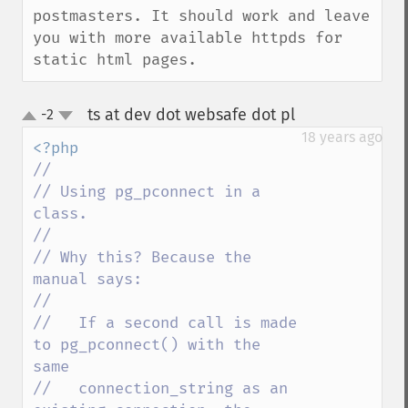
postmasters. It should work and leave

you with more available httpds for 
static html pages.
ts at dev dot websafe dot pl
-2
¶
up
down
18 years ago
//

// Using pg_pconnect in a 
class.

//

// Why this? Because the 
manual says:

//

//   If a second call is made 
to pg_pconnect() with the 
same

//   connection_string as an 