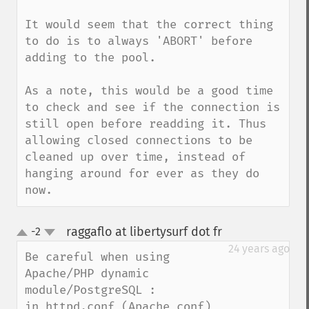
It would seem that the correct thing 
to do is to always 'ABORT' before 
adding to the pool. 

As a note, this would be a good time 
to check and see if the connection is 
still open before readding it. Thus 
allowing closed connections to be 
cleaned up over time, instead of 
hanging around for ever as they do 
now.
raggaflo at libertysurf dot fr
-2
¶
up
down
24 years ago
Be careful when using 
Apache/PHP dynamic 
module/PostgreSQL :

in httpd.conf (Apache conf) 