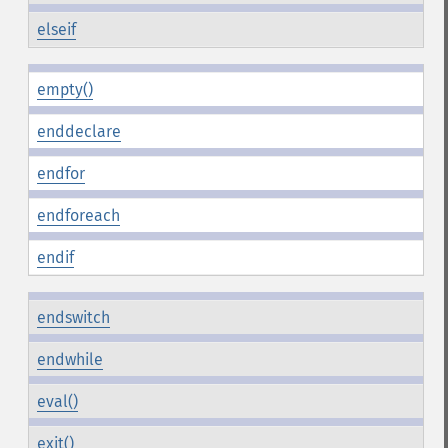
elseif
empty()
enddeclare
endfor
endforeach
endif
endswitch
endwhile
eval()
exit()