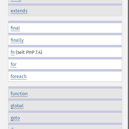
extends
final
finally
fn
(seit PHP 7.4)
for
foreach
function
global
goto