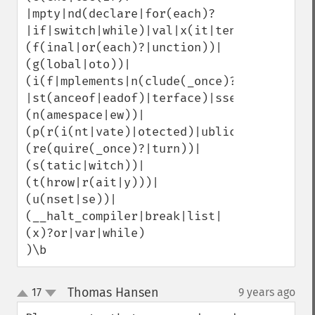
|mpty|nd(declare|for(each)?
|if|switch|while)|val|x(it|tends)))|

(f(inal|or(each)?|unction))|

(g(lobal|oto))|

(i(f|mplements|n(clude(_once)?
|st(anceof|eadof)|terface)|sset))|

(n(amespace|ew))|

(p(r(i(nt|vate)|otected)|ublic))|

(re(quire(_once)?|turn))|

(s(tatic|witch))|

(t(hrow|r(ait|y)))|

(u(nset|se))|

(__halt_compiler|break|list|
(x)?or|var|while)

)\b
Thomas Hansen
17
9 years ago
¶
up
down