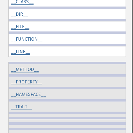
__CLASS__
__DIR__
__FILE__
__FUNCTION__
__LINE__
__METHOD__
__PROPERTY__
__NAMESPACE__
__TRAIT__