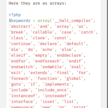
Here they are as arrays:

<?php

$keywords 
= array(
'__halt_compiler'
, 
'abstract'
, 
'and'
, 
'array'
, 
'as'
, 
'break'
, 
'callable'
, 
'case'
, 
'catch'
, 
'class'
, 
'clone'
, 
'const'
, 
'continue'
, 
'declare'
, 
'default'
, 
'die'
, 
'do'
, 
'echo'
, 
'else'
, 
'elseif'
, 
'empty'
, 
'enddeclare'
, 
'endfor'
, 
'endforeach'
, 
'endif'
, 
'endswitch'
, 
'endwhile'
, 
'eval'
, 
'exit'
, 
'extends'
, 
'final'
, 
'for'
, 
'foreach'
, 
'function'
, 
'global'
, 
'goto'
, 
'if'
, 
'implements'
, 
'include'
, 
'include_once'
, 
'instanceof'
, 
'insteadof'
, 
'interface'
, 
'isset'
, 
'list'
, 
'namespace'
, 
'new'
, 
'or'
, 
'print'
, 