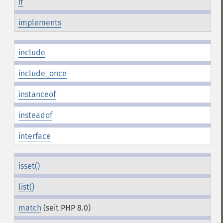
if
implements
include
include_once
instanceof
insteadof
interface
isset()
list()
match
(seit PHP 8.0)