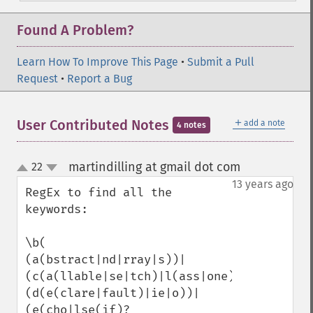
Found A Problem?
Learn How To Improve This Page
•
Submit a Pull
Request
•
Report a Bug
＋
User Contributed Notes
add a note
4 notes
martindilling at gmail dot com
22
¶
up
down
13 years ago
RegEx to find all the 
keywords:

\b(

(a(bstract|nd|rray|s))|

(c(a(llable|se|tch)|l(ass|one)|on(st|tinue
(d(e(clare|fault)|ie|o))|

(e(cho|lse(if)?