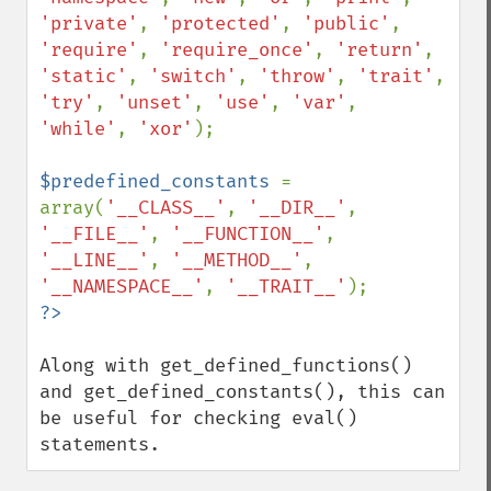
'private'
, 
'protected'
, 
'public'
, 
'require'
, 
'require_once'
, 
'return'
, 
'static'
, 
'switch'
, 
'throw'
, 
'trait'
, 
'try'
, 
'unset'
, 
'use'
, 
'var'
, 
'while'
, 
'xor'
);

$predefined_constants 
= 
array(
'__CLASS__'
, 
'__DIR__'
, 
'__FILE__'
, 
'__FUNCTION__'
, 
'__LINE__'
, 
'__METHOD__'
, 
'__NAMESPACE__'
, 
'__TRAIT__'
Along with get_defined_functions() 
and get_defined_constants(), this can 
be useful for checking eval() 
statements.