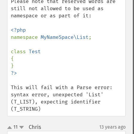
Please note that reserved words are 
still not allowed to be used as 
namespace or as part of it:

namespace 
MyNameSpace\List
;

class 
{

This will fail with a Parse error:  
syntax error, unexpected 'List' 
(T_LIST), expecting identifier 
(T_STRING)
Chris
11
13 years ago
¶
up
down