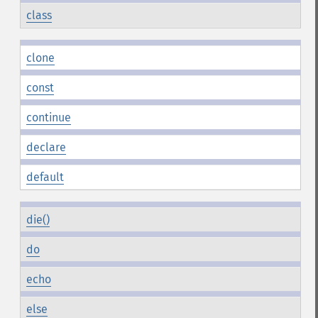
class
clone
const
continue
declare
default
die()
do
echo
else