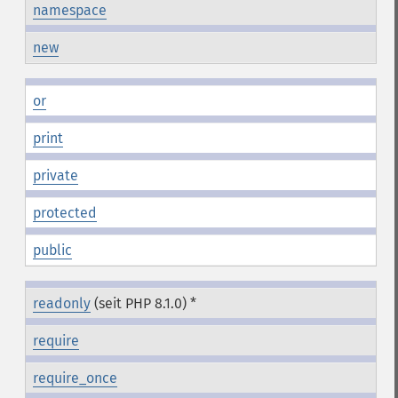
namespace
new
or
print
private
protected
public
readonly
(seit PHP 8.1.0) *
require
require_once