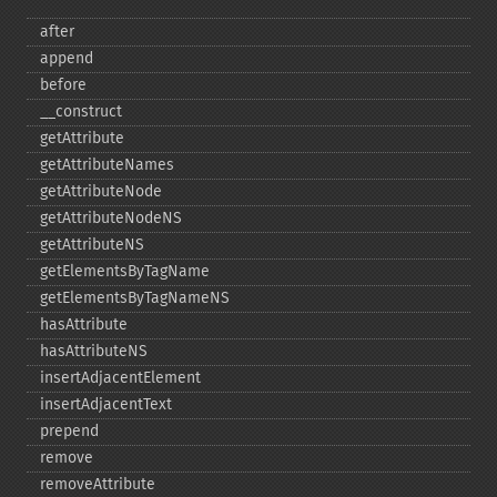
after
append
before
_​_​construct
getAttribute
getAttributeNames
getAttributeNode
getAttributeNodeNS
getAttributeNS
getElementsByTagName
getElementsByTagNameNS
hasAttribute
hasAttributeNS
insertAdjacentElement
insertAdjacentText
prepend
remove
removeAttribute