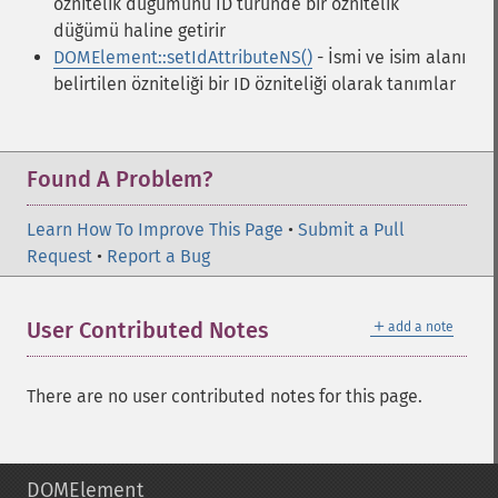
öznitelik düğümünü ID türünde bir öznitelik
düğümü haline getirir
DOMElement::setIdAttributeNS()
- İsmi ve isim alanı
belirtilen özniteliği bir ID özniteliği olarak tanımlar
Found A Problem?
Learn How To Improve This Page
•
Submit a Pull
Request
•
Report a Bug
＋
User Contributed Notes
add a note
There are no user contributed notes for this page.
DOMElement