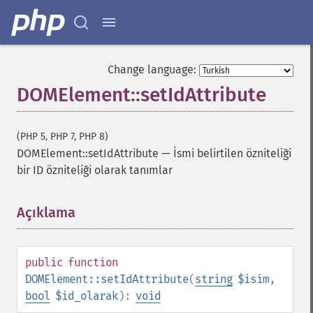
Change language:
DOMElement::setIdAttribute
(PHP 5, PHP 7, PHP 8)
DOMElement::setIdAttribute
—
İsmi belirtilen özniteliği
bir ID özniteliği olarak tanımlar
Açıklama
¶
public
function
DOMElement::setIdAttribute
(
string
$isim
,
bool
$id_olarak
):
void