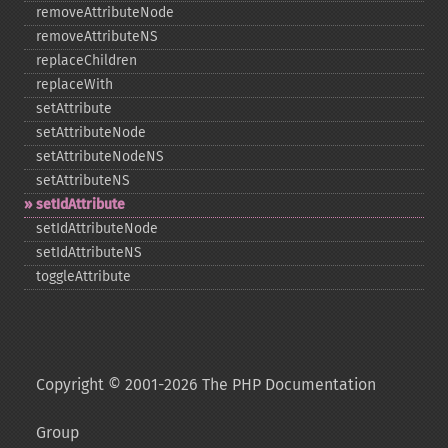
removeAttributeNode
removeAttributeNS
replaceChildren
replaceWith
setAttribute
setAttributeNode
setAttributeNodeNS
setAttributeNS
setIdAttribute
setIdAttributeNode
setIdAttributeNS
toggleAttribute
Copyright © 2001-2026 The PHP Documentation
Group