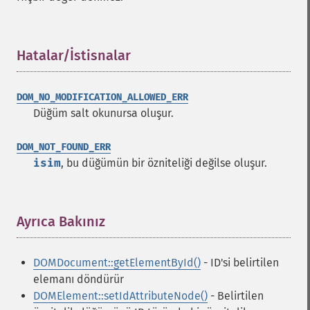
Hatalar/İstisnalar
¶
DOM_NO_MODIFICATION_ALLOWED_ERR
Düğüm salt okunursa oluşur.
DOM_NOT_FOUND_ERR
isim
, bu düğümün bir özniteliği değilse oluşur.
Ayrıca Bakınız
¶
DOMDocument::getElementById()
- ID'si belirtilen
elemanı döndürür
DOMElement::setIdAttributeNode()
- Belirtilen