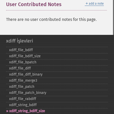
＋
User Contributed Notes
add a note
There are no user contributed notes for this page.
xdiff İşlevleri
xdiff_​file_​bdiff
xdiff_​file_​bdiff_​size
xdiff_​file_​bpatch
xdiff_​file_​diff
xdiff_​file_​diff_​binary
xdiff_​file_​merge3
xdiff_​file_​patch
xdiff_​file_​patch_​binary
xdiff_​file_​rabdiff
xdiff_​string_​bdiff
xdiff_​string_​bdiff_​size