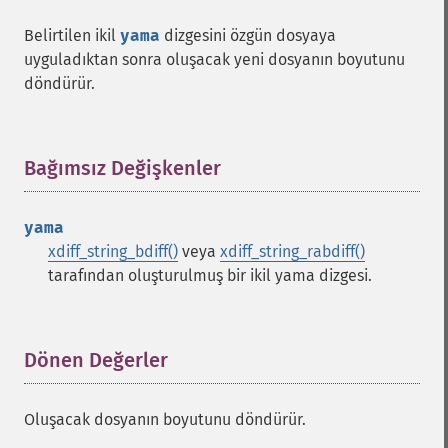
Belirtilen ikil
yama
dizgesini özgün dosyaya
uyguladıktan sonra oluşacak yeni dosyanın boyutunu
döndürür.
Bağımsız Değişkenler
¶
yama
xdiff_string_bdiff()
veya
xdiff_string_rabdiff()
tarafından oluşturulmuş bir ikil yama dizgesi.
Dönen Değerler
¶
Oluşacak dosyanın boyutunu döndürür.