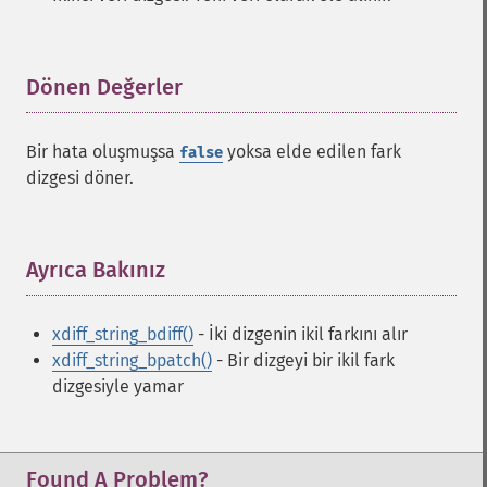
Dönen Değerler
¶
Bir hata oluşmuşsa
yoksa elde edilen fark
false
dizgesi döner.
Ayrıca Bakınız
¶
xdiff_string_bdiff()
- İki dizgenin ikil farkını alır
xdiff_string_bpatch()
- Bir dizgeyi bir ikil fark
dizgesiyle yamar
Found A Problem?