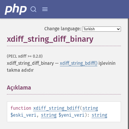
Change language:
xdiff_string_diff_binary
(PECL xdiff >= 0.2.0)
xdiff_string_diff_binary
—
xdiff_string_bdiff()
işlevinin
takma adıdır
Açıklama
¶
function
xdiff_string_bdiff
(
string
$eski_veri
,
string
$yeni_veri
):
string