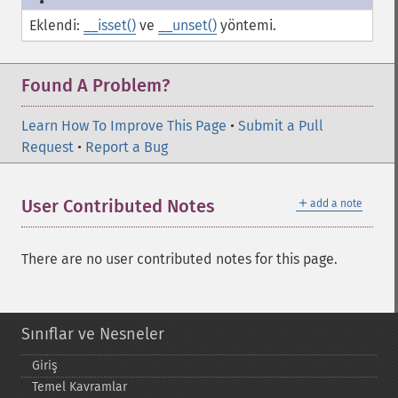
Eklendi:
__isset()
ve
__unset()
yöntemi.
Found A Problem?
Learn How To Improve This Page
•
Submit a Pull
Request
•
Report a Bug
＋
User Contributed Notes
add a note
There are no user contributed notes for this page.
Sınıflar ve Nesneler
Giriş
Temel Kavramlar