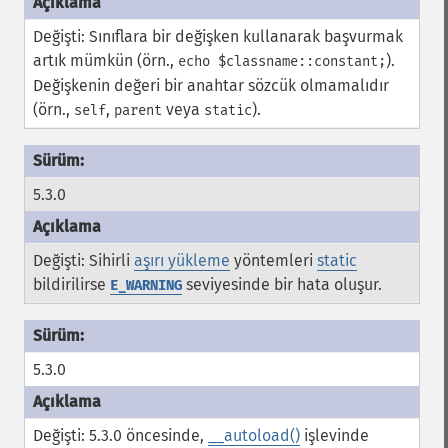
Değişti: Sınıflara bir değişken kullanarak başvurmak
artık mümkün (örn.,
).
echo $classname::constant;
Değişkenin değeri bir anahtar sözcük olmamalıdır
(örn.,
,
veya
).
self
parent
static
5.3.0
Değişti: Sihirli
aşırı yükleme
yöntemleri
static
bildirilirse
seviyesinde bir hata oluşur.
E_WARNING
5.3.0
Değişti: 5.3.0 öncesinde,
__autoload()
işlevinde