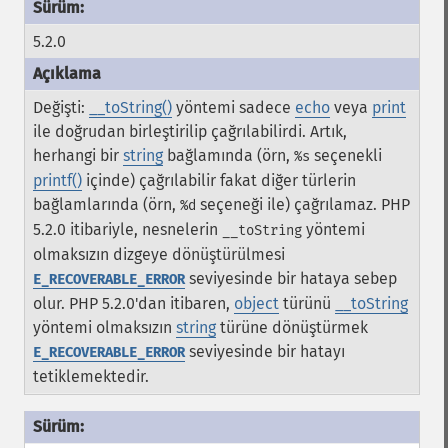
5.2.0
Değişti:
__toString()
yöntemi sadece
echo
veya
print
ile doğrudan birleştirilip çağrılabilirdi. Artık,
herhangi bir
string
bağlamında (örn,
seçenekli
%s
printf()
içinde) çağrılabilir fakat diğer türlerin
bağlamlarında (örn,
seçeneği ile) çağrılamaz. PHP
%d
5.2.0 itibariyle, nesnelerin
yöntemi
__toString
olmaksızın dizgeye dönüştürülmesi
seviyesinde bir hataya sebep
E_RECOVERABLE_ERROR
olur. PHP 5.2.0'dan itibaren,
object
türünü
__toString
yöntemi olmaksızın
string
türüne dönüştürmek
seviyesinde bir hatayı
E_RECOVERABLE_ERROR
tetiklemektedir.