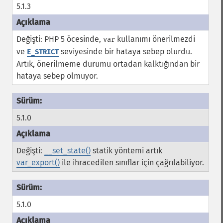
5.1.3
Değişti: PHP 5 öcesinde,
kullanımı önerilmezdi
var
ve
seviyesinde bir hataya sebep olurdu.
E_STRICT
Artık, önerilmeme durumu ortadan kalktığından bir
hataya sebep olmuyor.
5.1.0
Değişti:
__set_state()
statik yöntemi artık
var_export()
ile ihracedilen sınıflar için çağrılabiliyor.
5.1.0