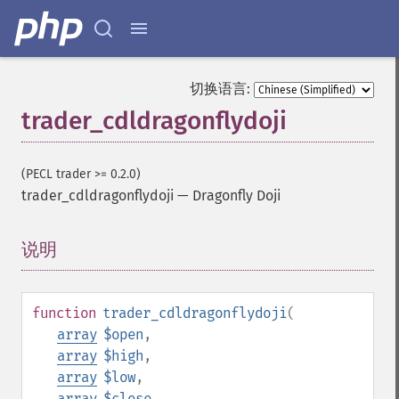
切换语言:
trader_cdldragonflydoji
(PECL trader >= 0.2.0)
trader_cdldragonflydoji
—
Dragonfly Doji
说明
¶
function
trader_cdldragonflydoji
(
array
$open
,
array
$high
,
array
$low
,
array
$close