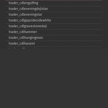
trader_​cdlengulfing
trader_​cdleveningdojistar
trader_​cdleveningstar
trader_​cdlgapsidesidewhite
trader_​cdlgravestonedoji
trader_​cdlhammer
trader_​cdlhangingman
trader_​cdlharami
trader_​cdlharamicross
trader_​cdlhighwave
trader_​cdlhikkake
trader_​cdlhikkakemod
trader_​cdlhomingpigeon
trader_​cdlidentical3crows
trader_​cdlinneck
trader_​cdlinvertedhammer
trader_​cdlkicking
trader_​cdlkickingbylength
trader_​cdlladderbottom