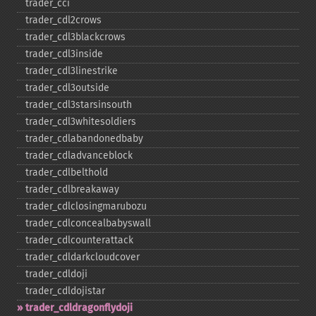
trader_​cci
trader_​cdl2crows
trader_​cdl3blackcrows
trader_​cdl3inside
trader_​cdl3linestrike
trader_​cdl3outside
trader_​cdl3starsinsouth
trader_​cdl3whitesoldiers
trader_​cdlabandonedbaby
trader_​cdladvanceblock
trader_​cdlbelthold
trader_​cdlbreakaway
trader_​cdlclosingmarubozu
trader_​cdlconcealbabyswall
trader_​cdlcounterattack
trader_​cdldarkcloudcover
trader_​cdldoji
trader_​cdldojistar
trader_​cdldragonflydoji