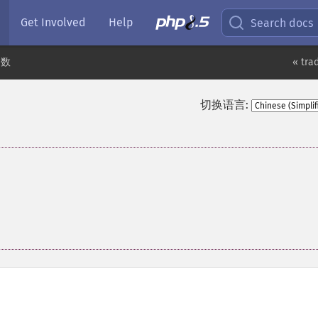
Get Involved
Help
Search docs
函数
« tra
切换语言: