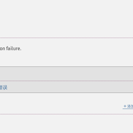
on failure.
错误
＋
添