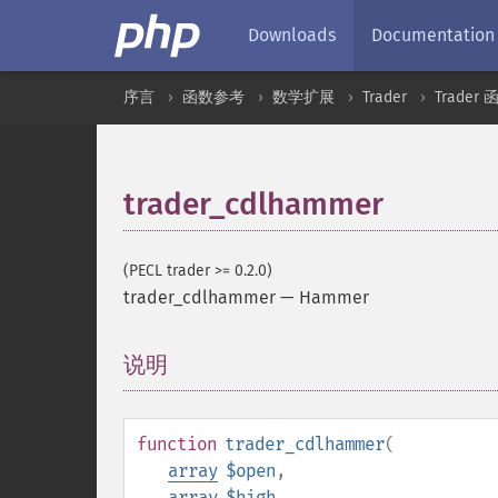
Downloads
Documentation
序言
函数参考
数学扩展
Trader
Trader 
trader_cdlhammer
(PECL trader >= 0.2.0)
trader_cdlhammer
—
Hammer
说明
¶
function
trader_cdlhammer
(
array
$open
,
array
$high
,