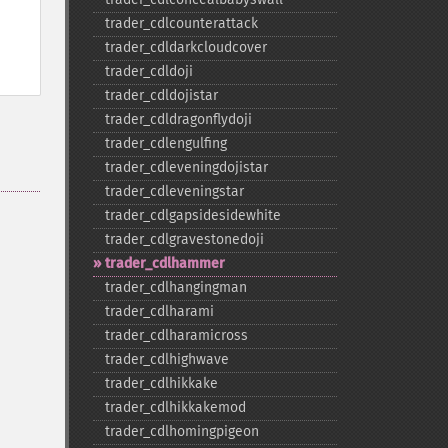
trader_​cdlcounterattack
trader_​cdldarkcloudcover
trader_​cdldoji
trader_​cdldojistar
trader_​cdldragonflydoji
trader_​cdlengulfing
trader_​cdleveningdojistar
trader_​cdleveningstar
trader_​cdlgapsidesidewhite
trader_​cdlgravestonedoji
trader_​cdlhammer
trader_​cdlhangingman
trader_​cdlharami
trader_​cdlharamicross
trader_​cdlhighwave
trader_​cdlhikkake
trader_​cdlhikkakemod
trader_​cdlhomingpigeon