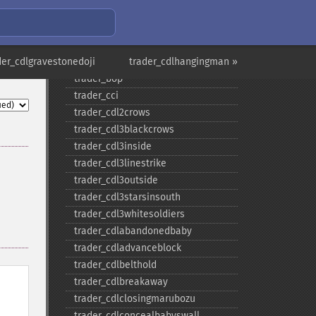
trader_​atr
trader_​avgprice
trader_​bbands
der_cdlgravestonedoji
trader_​beta
trader_cdlhangingman »
trader_​bop
trader_​cci
trader_​cdl2crows
trader_​cdl3blackcrows
trader_​cdl3inside
trader_​cdl3linestrike
trader_​cdl3outside
trader_​cdl3starsinsouth
trader_​cdl3whitesoldiers
trader_​cdlabandonedbaby
trader_​cdladvanceblock
trader_​cdlbelthold
trader_​cdlbreakaway
trader_​cdlclosingmarubozu
trader_​cdlconcealbabyswall