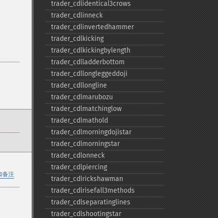
trader_​cdlidentical3crows
trader_​cdlinneck
trader_​cdlinvertedhammer
trader_​cdlkicking
trader_​cdlkickingbylength
trader_​cdlladderbottom
trader_​cdllongleggeddoji
trader_​cdllongline
trader_​cdlmarubozu
trader_​cdlmatchinglow
trader_​cdlmathold
trader_​cdlmorningdojistar
trader_​cdlmorningstar
trader_​cdlonneck
trader_​cdlpiercing
加备注
trader_​cdlrickshawman
trader_​cdlrisefall3methods
trader_​cdlseparatinglines
trader_​cdlshootingstar