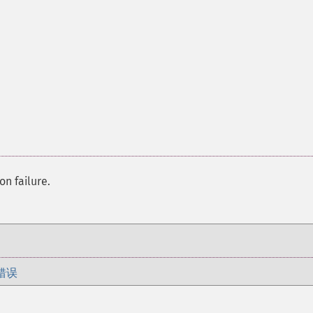
on failure.
错误