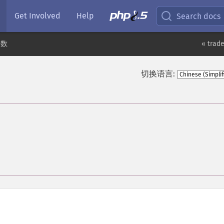
Get Involved
Help
Search docs
函数
« trad
切换语言: