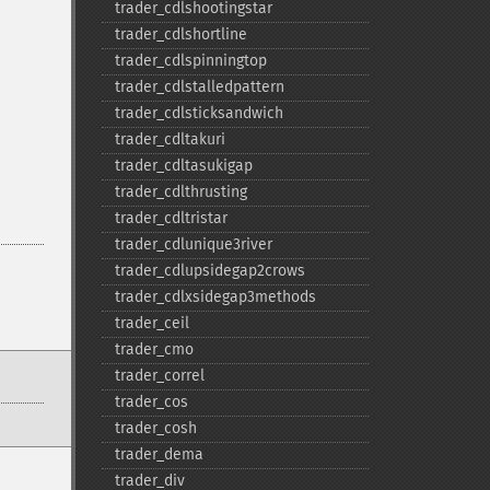
trader_​cdlshootingstar
trader_​cdlshortline
trader_​cdlspinningtop
trader_​cdlstalledpattern
trader_​cdlsticksandwich
trader_​cdltakuri
trader_​cdltasukigap
trader_​cdlthrusting
trader_​cdltristar
trader_​cdlunique3river
trader_​cdlupsidegap2crows
trader_​cdlxsidegap3methods
trader_​ceil
trader_​cmo
trader_​correl
trader_​cos
trader_​cosh
trader_​dema
trader_​div