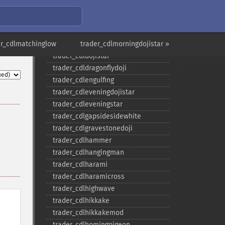
trader_​cdlconcealbabyswall
trader_​cdlcounterattack
trader_​cdldarkcloudcover
er_cdlmatchinglow
trader_​cdldoji
trader_cdlmorningdojistar »
trader_​cdldojistar
trader_​cdldragonflydoji
trader_​cdlengulfing
trader_​cdleveningdojistar
trader_​cdleveningstar
trader_​cdlgapsidesidewhite
trader_​cdlgravestonedoji
trader_​cdlhammer
trader_​cdlhangingman
trader_​cdlharami
trader_​cdlharamicross
trader_​cdlhighwave
trader_​cdlhikkake
trader_​cdlhikkakemod
trader_​cdlhomingpigeon