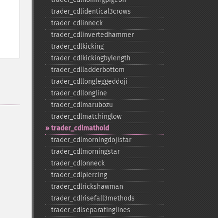
trader_​cdlidentical3crows
trader_​cdlinneck
trader_​cdlinvertedhammer
trader_​cdlkicking
trader_​cdlkickingbylength
trader_​cdlladderbottom
trader_​cdllongleggeddoji
trader_​cdllongline
trader_​cdlmarubozu
trader_​cdlmatchinglow
trader_​cdlmathold
trader_​cdlmorningdojistar
trader_​cdlmorningstar
trader_​cdlonneck
trader_​cdlpiercing
trader_​cdlrickshawman
trader_​cdlrisefall3methods
trader_​cdlseparatinglines