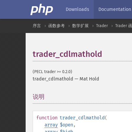
Downloads
Documentation
序言
函数参考
数学扩展
Trader
Trader 
trader_cdlmathold
(PECL trader >= 0.2.0)
trader_cdlmathold
—
Mat Hold
说明
¶
function
trader_cdlmathold
(
array
$open
,
array
$high
,