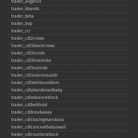
trader_​avgprice
trader_​bbands
trader_​beta
trader_​bop
trader_​cci
trader_​cdl2crows
trader_​cdl3blackcrows
trader_​cdl3inside
trader_​cdl3linestrike
trader_​cdl3outside
trader_​cdl3starsinsouth
trader_​cdl3whitesoldiers
trader_​cdlabandonedbaby
trader_​cdladvanceblock
trader_​cdlbelthold
trader_​cdlbreakaway
trader_​cdlclosingmarubozu
trader_​cdlconcealbabyswall
trader_​cdlcounterattack