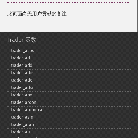
此页面尚无用户贡献的备注。
Trader 函数
trader_​acos
trader_​ad
trader_​add
trader_​adosc
trader_​adx
trader_​adxr
trader_​apo
trader_​aroon
trader_​aroonosc
trader_​asin
trader_​atan
trader_​atr