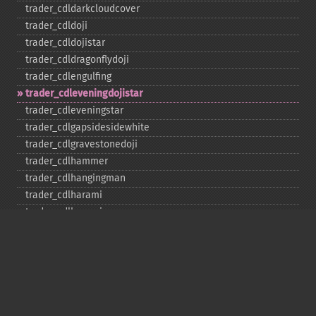
trader_​cdldarkcloudcover
trader_​cdldoji
trader_​cdldojistar
trader_​cdldragonflydoji
trader_​cdlengulfing
trader_​cdleveningdojistar
trader_​cdleveningstar
trader_​cdlgapsidesidewhite
trader_​cdlgravestonedoji
trader_​cdlhammer
trader_​cdlhangingman
trader_​cdlharami
trader_​cdlharamicross
trader_​cdlhighwave
trader_​cdlhikkake
trader_​cdlhikkakemod
trader_​cdlhomingpigeon
trader_​cdlidentical3crows
trader_​cdlinneck