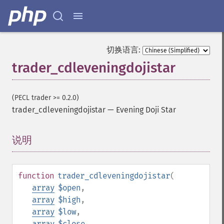
切换语言:
trader_cdleveningdojistar
(PECL trader >= 0.2.0)
trader_cdleveningdojistar
—
Evening Doji Star
说明
¶
function
trader_cdleveningdojistar
(
array
$open
,
array
$high
,
array
$low
,
array
$close
,