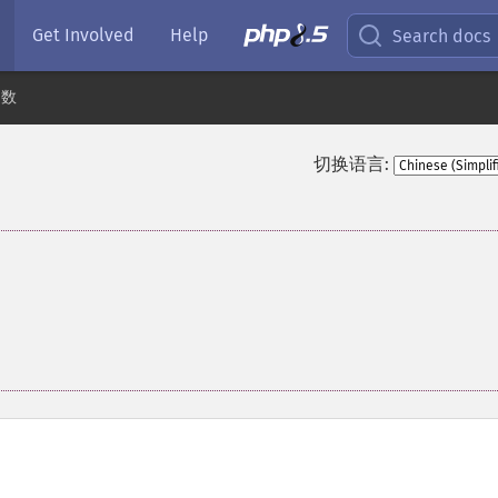
Get Involved
Help
Search docs
函数
切换语言: