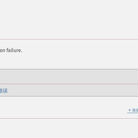
on failure.
错误
＋
添