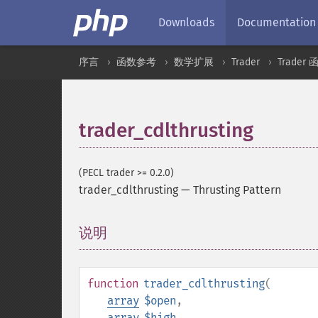
Downloads
Documentation
序言
函数参考
数学扩展
Trader
Trader 
trader_cdlthrusting
(PECL trader >= 0.2.0)
trader_cdlthrusting
—
Thrusting Pattern
说明
¶
function
trader_cdlthrusting
(
array
$open
,
array
$high
,