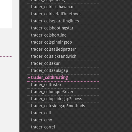
trader_​cdlrickshawman
trader_​cdlrisefall3methods
trader_​cdlseparatinglines
trader_​cdlshootingstar
trader_​cdlshortline
trader_​cdlspinningtop
trader_​cdlstalledpattern
trader_​cdlsticksandwich
trader_​cdltakuri
trader_​cdltasukigap
trader_​cdlthrusting
trader_​cdltristar
trader_​cdlunique3river
trader_​cdlupsidegap2crows
trader_​cdlxsidegap3methods
trader_​ceil
trader_​cmo
trader_​correl