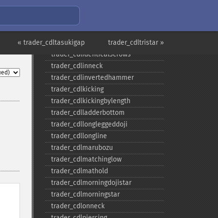
trader_​cdlhighwave
trader_​cdlhikkake
trader_​cdlhikkakemod
« trader_cdltasukigap
trader_​cdlhomingpigeon
trader_cdltristar »
trader_​cdlidentical3crows
trader_​cdlinneck
trader_​cdlinvertedhammer
trader_​cdlkicking
trader_​cdlkickingbylength
trader_​cdlladderbottom
trader_​cdllongleggeddoji
trader_​cdllongline
trader_​cdlmarubozu
trader_​cdlmatchinglow
trader_​cdlmathold
trader_​cdlmorningdojistar
trader_​cdlmorningstar
trader_​cdlonneck
trader_​cdlpiercing