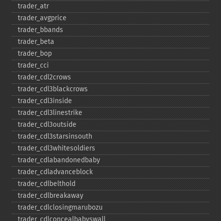
trader_​atr
trader_​avgprice
trader_​bbands
trader_​beta
trader_​bop
trader_​cci
trader_​cdl2crows
trader_​cdl3blackcrows
trader_​cdl3inside
trader_​cdl3linestrike
trader_​cdl3outside
trader_​cdl3starsinsouth
trader_​cdl3whitesoldiers
trader_​cdlabandonedbaby
trader_​cdladvanceblock
trader_​cdlbelthold
trader_​cdlbreakaway
trader_​cdlclosingmarubozu
trader_​cdlconcealbabyswall