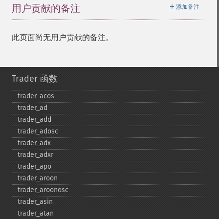
＋
用户贡献的备注
添加备注
此页面尚无用户贡献的备注。
Trader 函数
trader_​acos
trader_​ad
trader_​add
trader_​adosc
trader_​adx
trader_​adxr
trader_​apo
trader_​aroon
trader_​aroonosc
trader_​asin
trader_​atan