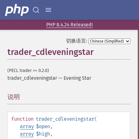
PHP 8.4.24 Released!
切换语言:
trader_cdleveningstar
(PECL trader >= 0.2.0)
trader_cdleveningstar
—
Evening Star
说明
¶
function
trader_cdleveningstar
(
array
$open
,
array
$high
,