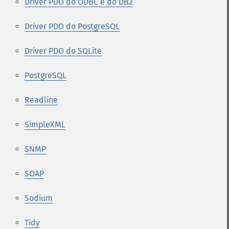
Driver PDO do ODBC e do DB2
Driver PDO do PostgreSQL
Driver PDO do SQLite
PostgreSQL
Readline
SimpleXML
SNMP
SOAP
Sodium
Tidy