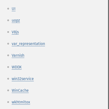
UI
uopz
V8js
var_representation
Varnish
WDDX
win32service
WinCache
wkhtmltox