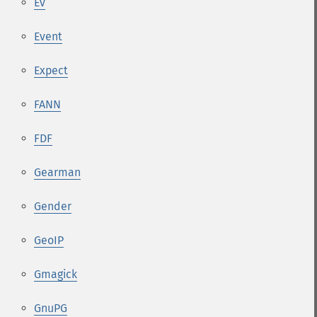
Ev
Event
Expect
FANN
FDF
Gearman
Gender
GeoIP
Gmagick
GnuPG