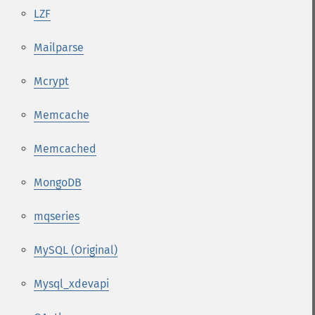
LZF
Mailparse
Mcrypt
Memcache
Memcached
MongoDB
mqseries
MySQL (Original)
Mysql_xdevapi