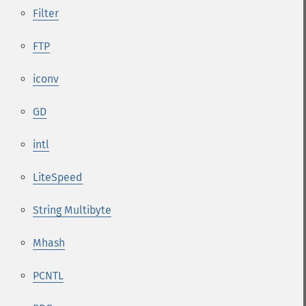
Filter
FTP
iconv
GD
intl
LiteSpeed
String Multibyte
Mhash
PCNTL