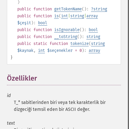
)
public
function
getTokenName
():
?
string
public
function
is
(
int
|
string
|
array
$çeşit
):
bool
public
function
isIgnorable
():
bool
public
function
__toString
():
string
public
static
function
tokenize
(
string
$kaynak
,
int
$seçenekler
= 0
):
array
}
Özellikler
¶
id
T_* sabitlerinden biri veya tek karakterlik bir
dizgeciği temsil eden bir ASCII değer.
text