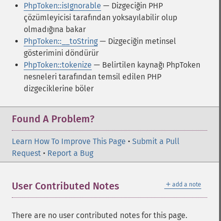
PhpToken::isIgnorable
— Dizgeciğin PHP
çözümleyicisi tarafından yoksayılabilir olup
olmadığına bakar
PhpToken::__toString
— Dizgeciğin metinsel
gösterimini döndürür
PhpToken::tokenize
— Belirtilen kaynağı PhpToken
nesneleri tarafından temsil edilen PHP
dizgeciklerine böler
Found A Problem?
Learn How To Improve This Page
•
Submit a Pull
Request
•
Report a Bug
＋
User Contributed Notes
add a note
There are no user contributed notes for this page.