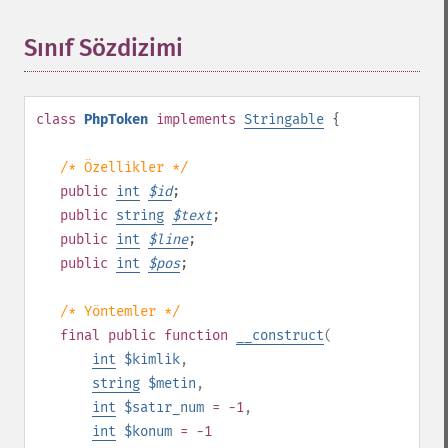
Sınıf Sözdizimi
¶
class
PhpToken
implements
Stringable
{
/* Özellikler */
public
int
$
id
;
public
string
$
text
;
public
int
$
line
;
public
int
$
pos
;
/* Yöntemler */
final
public
function
__construct
(
int
$kimlik
,
string
$metin
,
int
$satır_num
= -1
,
int
$konum
= -1