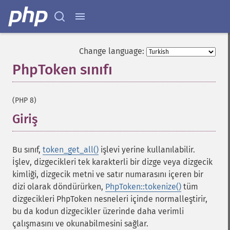
Change language:
PhpToken sınıfı
¶
(PHP 8)
Giriş
¶
Bu sınıf,
token_get_all()
işlevi yerine kullanılabilir.
İşlev, dizgecikleri tek karakterli bir dizge veya dizgecik
kimliği, dizgecik metni ve satır numarasını içeren bir
dizi olarak döndürürken,
PhpToken::tokenize()
tüm
dizgecikleri PhpToken nesneleri içinde normalleştirir,
bu da kodun dizgecikler üzerinde daha verimli
çalışmasını ve okunabilmesini sağlar.