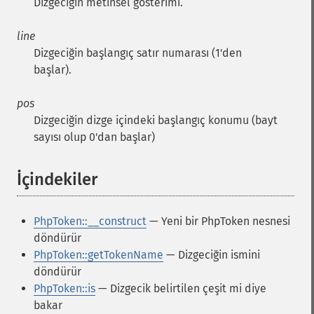
Dizgeciğin metinsel gösterimi.
line
Dizgeciğin başlangıç satır numarası (1'den
başlar).
pos
Dizgeciğin dizge içindeki başlangıç konumu (bayt
sayısı olup 0'dan başlar)
İçindekiler
¶
PhpToken::__construct
— Yeni bir PhpToken nesnesi
döndürür
PhpToken::getTokenName
— Dizgeciğin ismini
döndürür
PhpToken::is
— Dizgecik belirtilen çeşit mi diye
bakar