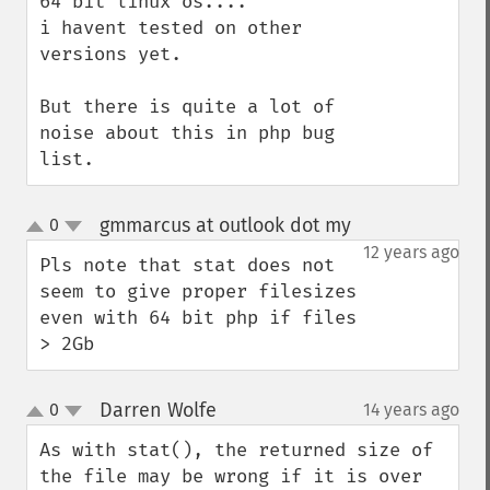
64 bit linux os....

i havent tested on other 
versions yet.

But there is quite a lot of 
noise about this in php bug 
list.
gmmarcus at outlook dot my
0
¶
up
down
12 years ago
Pls note that stat does not 
seem to give proper filesizes 
even with 64 bit php if files 
> 2Gb
Darren Wolfe
0
14 years ago
¶
up
down
As with stat(), the returned size of 
the file may be wrong if it is over 