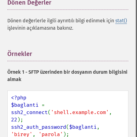
Dönen Değerler
¶
Dönen değerlerle ilgili ayrıntılı bilgi edinmek için
stat()
işlevinin açıklamasına bakınız.
Örnekler
¶
Örnek 1 - SFTP üzerinden bir dosyanın durum bilgisini
almak
<?php

$baglanti 
= 
ssh2_connect
(
'shell.example.com'
, 
22
ssh2_auth_password
(
$baglanti
, 
'birey'
, 
'parola'
);
