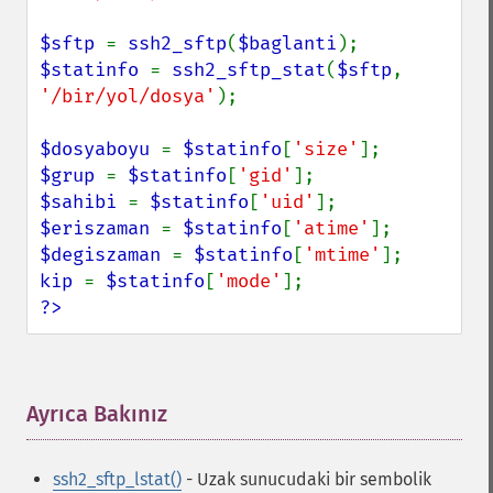
$sftp 
= 
ssh2_sftp
(
$baglanti
$statinfo 
= 
ssh2_sftp_stat
(
$sftp
, 
'/bir/yol/dosya'
);

$dosyaboyu 
= 
$statinfo
[
'size'
$grup 
= 
$statinfo
[
'gid'
$sahibi 
= 
$statinfo
[
'uid'
$eriszaman 
= 
$statinfo
[
'atime'
$degiszaman 
= 
$statinfo
[
'mtime'
kip 
= 
$statinfo
[
'mode'
?>
Ayrıca Bakınız
¶
ssh2_sftp_lstat()
- Uzak sunucudaki bir sembolik