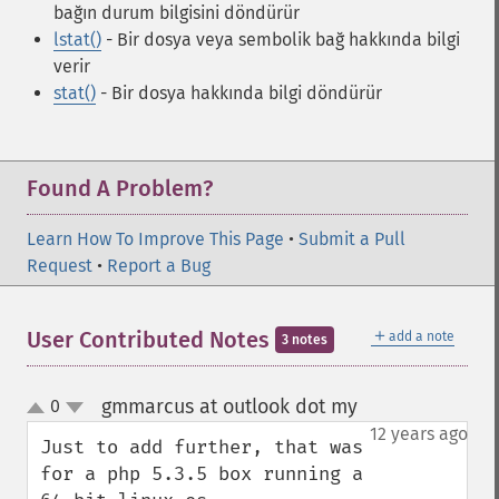
bağın durum bilgisini döndürür
lstat()
- Bir dosya veya sembolik bağ hakkında bilgi
verir
stat()
- Bir dosya hakkında bilgi döndürür
Found A Problem?
Learn How To Improve This Page
•
Submit a Pull
Request
•
Report a Bug
＋
User Contributed Notes
add a note
3 notes
gmmarcus at outlook dot my
0
¶
up
down
12 years ago
Just to add further, that was 
for a php 5.3.5 box running a 