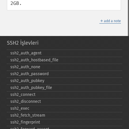
2GB.
＋
add a note
SSH2 İşlevleri
ssh2_​auth_​agent
ssh2_​auth_​hostbased_​file
ssh2_​auth_​none
ssh2_​auth_​password
ssh2_​auth_​pubkey
ssh2_​auth_​pubkey_​file
ssh2_​connect
ssh2_​disconnect
ssh2_​exec
ssh2_​fetch_​stream
ssh2_​fingerprint