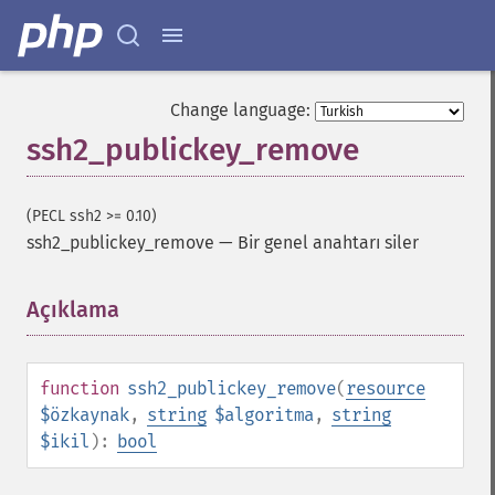
Change language:
ssh2_publickey_remove
(PECL ssh2 >= 0.10)
ssh2_publickey_remove
—
Bir genel anahtarı siler
Açıklama
¶
function
ssh2_publickey_remove
(
resource
$özkaynak
,
string
$algoritma
,
string
$ikil
):
bool