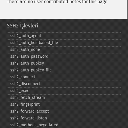
There are no user contributed notes for this page.
SSH2 İşlevleri
ssh2_​auth_​agent
ssh2_​auth_​hostbased_​file
ssh2_​auth_​none
ssh2_​auth_​password
ssh2_​auth_​pubkey
ssh2_​auth_​pubkey_​file
ssh2_​connect
ssh2_​disconnect
ssh2_​exec
ssh2_​fetch_​stream
ssh2_​fingerprint
ssh2_​forward_​accept
ssh2_​forward_​listen
ssh2_​methods_​negotiated