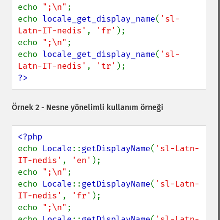
echo 
";\n"
;

echo 
locale_get_display_name
(
'sl-
Latn-IT-nedis'
, 
'fr'
);

echo 
";\n"
;

echo 
locale_get_display_name
(
'sl-
Latn-IT-nedis'
, 
'tr'
?>
Örnek 2 - Nesne yönelimli kullanım örneği
echo 
Locale
::
getDisplayName
(
'sl-Latn-
IT-nedis'
, 
'en'
);

echo 
";\n"
;

echo 
Locale
::
getDisplayName
(
'sl-Latn-
IT-nedis'
, 
'fr'
);

echo 
";\n"
;

echo 
Locale
::
getDisplayName
(
'sl-Latn-