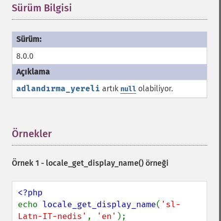
Sürüm Bilgisi
¶
8.0.0
adlandırma_yereli
artık
olabiliyor.
null
Örnekler
¶
Örnek 1 -
locale_get_display_name()
örneği
echo 
locale_get_display_name
(
'sl-
Latn-IT-nedis'
, 
'en'
);
