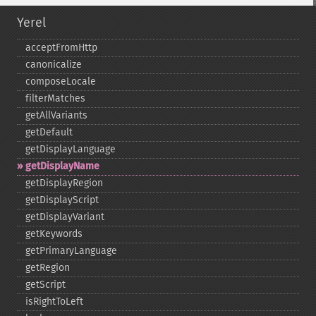
Yerel
acceptFromHttp
canonicalize
composeLocale
filterMatches
getAllVariants
getDefault
getDisplayLanguage
getDisplayName
getDisplayRegion
getDisplayScript
getDisplayVariant
getKeywords
getPrimaryLanguage
getRegion
getScript
isRightToLeft