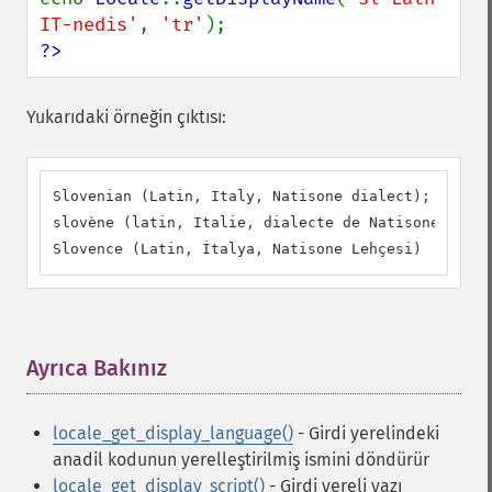
IT-nedis'
, 
'tr'
?>
Yukarıdaki örneğin çıktısı:
Slovenian (Latin, Italy, Natisone dialect);

slovène (latin, Italie, dialecte de Natisone);

Slovence (Latin, İtalya, Natisone Lehçesi)
Ayrıca Bakınız
¶
locale_get_display_language()
- Girdi yerelindeki
anadil kodunun yerelleştirilmiş ismini döndürür
locale_get_display_script()
- Girdi yereli yazı