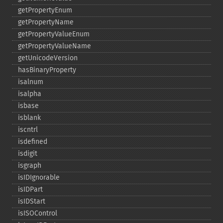
getPropertyEnum
getPropertyName
getPropertyValueEnum
getPropertyValueName
getUnicodeVersion
hasBinaryProperty
isalnum
isalpha
isbase
isblank
iscntrl
isdefined
isdigit
isgraph
isIDIgnorable
isIDPart
isIDStart
isISOControl