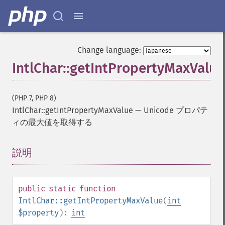
Change language:
IntlChar::getIntPropertyMaxValue
(PHP 7, PHP 8)
IntlChar::getIntPropertyMaxValue
—
Unicode プロパテ
ィの最大値を取得する
説明
¶
public
static
function
IntlChar::getIntPropertyMaxValue
(
int
$property
):
int