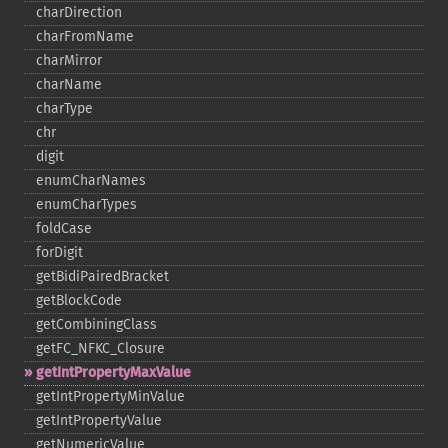
charDirection
charFromName
charMirror
charName
charType
chr
digit
enumCharNames
enumCharTypes
foldCase
forDigit
getBidiPairedBracket
getBlockCode
getCombiningClass
getFC_​NFKC_​Closure
getIntPropertyMaxValue
getIntPropertyMinValue
getIntPropertyValue
getNumericValue