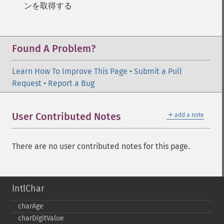
ンを取得する
Found A Problem?
Learn How To Improve This Page
•
Submit a Pull
Request
•
Report a Bug
＋
User Contributed Notes
add a note
There are no user contributed notes for this page.
IntlChar
charAge
charDigitValue