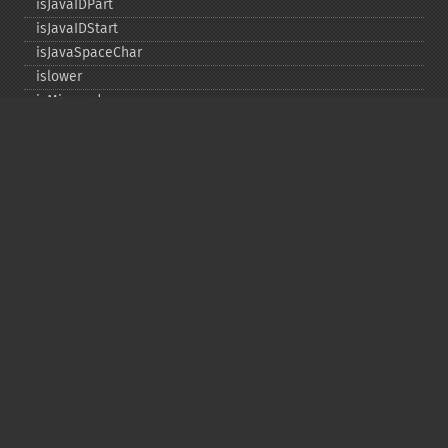
isJavaIDPart
isJavaIDStart
isJavaSpaceChar
islower
isMirrored
isprint
ispunct
isspace
istitle
isUAlphabetic
isULowercase
isupper
isUUppercase
isUWhiteSpace
isWhitespace
isxdigit
ord
tolower
totitle