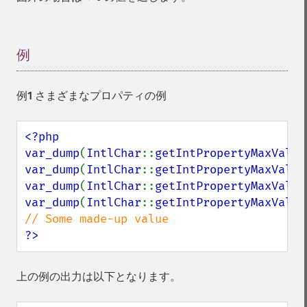
例
¶
例1 さまざまなプロパティの例
<?php

var_dump
(
IntlChar
::
getIntPropertyMaxValue
var_dump
(
IntlChar
::
getIntPropertyMaxValue
var_dump
(
IntlChar
::
getIntPropertyMaxValue
var_dump
(
IntlChar
::
getIntPropertyMaxValue
?>
上の例の出力は以下となります。