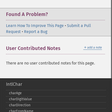
Found A Problem?
Learn How To Improve This Page
•
Submit a Pull
Request
•
Report a Bug
＋
User Contributed Notes
add a note
There are no user contributed notes for this page.
IntlChar
charAge
charDigitValue
charDirection
charFromName