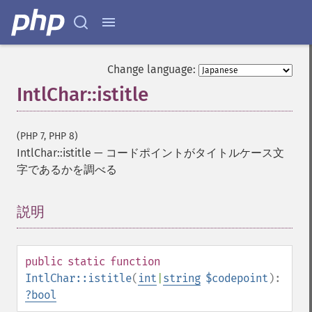
Change language:
IntlChar::istitle
(PHP 7, PHP 8)
IntlChar::istitle
—
コードポイントがタイトルケース文
字であるかを調べる
説明
¶
public
static
function
IntlChar::istitle
(
int
|
string
$codepoint
):
?
bool