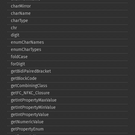
charMirror
charName
charType
chr
digit
enumCharNames
enumCharTypes
foldCase
forDigit
getBidiPairedBracket
getBlockCode
getCombiningClass
getFC_​NFKC_​Closure
getIntPropertyMaxValue
getIntPropertyMinValue
getIntPropertyValue
getNumericValue
getPropertyEnum