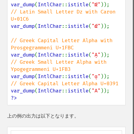
var_dump
(
IntlChar
::
istitle
(
"ǅ"
// Latin Small Letter Dz with Caron 
var_dump
(
IntlChar
::
istitle
(
"ǆ"
));

// Greek Capital Letter Alpha with 
var_dump
(
IntlChar
::
istitle
(
"ᾼ"
// Greek Small Letter Alpha with 
var_dump
(
IntlChar
::
istitle
(
"ᾳ"
var_dump
(
IntlChar
::
istitle
(
"Α"
?>
上の例の出力は以下となります。