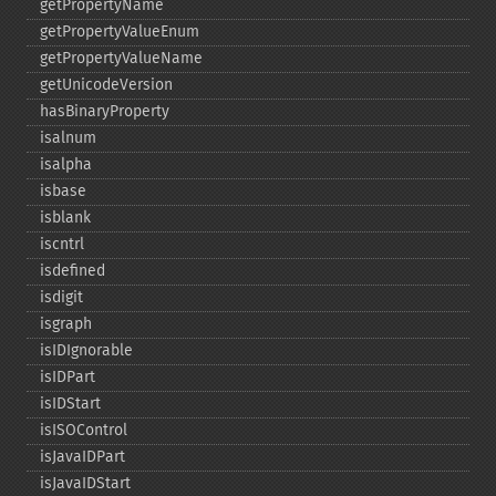
getPropertyName
getPropertyValueEnum
getPropertyValueName
getUnicodeVersion
hasBinaryProperty
isalnum
isalpha
isbase
isblank
iscntrl
isdefined
isdigit
isgraph
isIDIgnorable
isIDPart
isIDStart
isISOControl
isJavaIDPart
isJavaIDStart