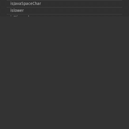
isJavaSpaceChar
islower
isMirrored
isprint
ispunct
isspace
istitle
isUAlphabetic
isULowercase
isupper
isUUppercase
isUWhiteSpace
isWhitespace
isxdigit
ord
tolower
totitle
toupper